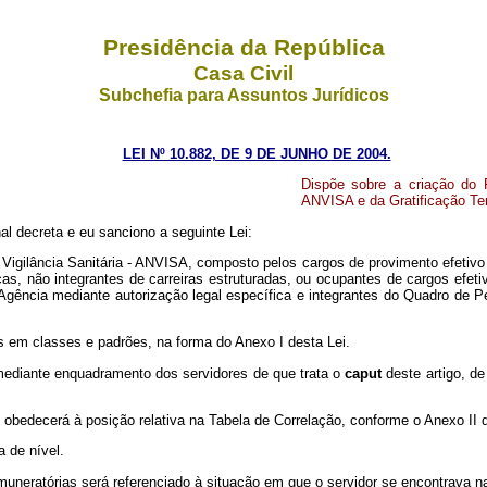
Presidência da República
Casa Civil
Subchefia para Assuntos Jurídicos
LEI Nº 10.882, DE 9 DE JUNHO DE 2004.
Dispõe sobre a criação do P
ANVISA e da Gratificação Temp
l decreta e eu sanciono a seguinte Lei:
 Vigilância Sanitária - ANVISA, composto pelos cargos de provimento efetivo
as, não integrantes de carreiras estruturadas, ou ocupantes de cargos efetiv
a Agência mediante autorização legal específica e integrantes do Quadro de
 em classes e padrões, na forma do Anexo I desta Lei.
ediante enquadramento dos servidores de que trata o
caput
deste artigo, d
o obedecerá à posição relativa na Tabela de Correlação, conforme o Anexo II d
 de nível.
uneratórias será referenciado à situação em que o servidor se encontrava n