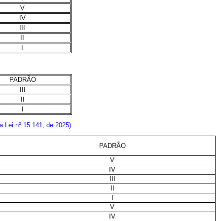
V
IV
III
II
I
PADRÃO
III
II
I
la Lei nº 15.141, de 2025)
PADRÃO
V
IV
III
II
I
V
IV