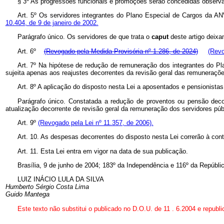
§ 3º As progressões funcionais e promoções serão concedidas observa
Art. 5º Os servidores integrantes do Plano Especial de Cargos da AN
10.404, de 9 de janeiro de 2002.
Parágrafo único. Os servidores de que trata o
caput
deste artigo deixa
Art. 6º
(Revogado pela Medida Provisória nº 1.286, de 2024)
(Revo
Art. 7º Na hipótese de redução de remuneração dos integrantes do Pl
sujeita apenas aos reajustes decorrentes da revisão geral das remuneraçõe
Art. 8º A aplicação do disposto nesta Lei a aposentados e pensionista
Parágrafo único. Constatada a redução de proventos ou pensão decor
atualização decorrente de revisão geral da remuneração dos servidores públ
Art. 9º
(Revogado pela Lei nº 11.357, de 2006).
Art. 10. As despesas decorrentes do disposto nesta Lei correrão à co
Art. 11. Esta Lei entra em vigor na data de sua publicação.
Brasília, 9 de junho de 2004; 183º da Independência e 116º da Repúblic
LUIZ INÁCIO LULA DA SILVA
Humberto Sérgio Costa Lima
Guido Mantega
Este texto não substitui o publicado no D.O.U. de 11
.
6.2004 e republ