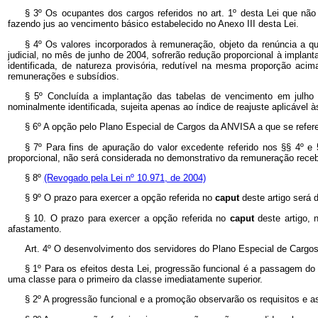
§ 3º Os ocupantes dos cargos referidos no art. 1º desta Lei que não
fazendo jus ao vencimento básico estabelecido no Anexo III desta Lei.
§ 4º Os valores incorporados à remuneração, objeto da renúncia a qu
judicial, no mês de junho de 2004, sofrerão redução proporcional à implan
identificada, de natureza provisória, redutível na mesma proporção acima
remunerações e subsídios.
§ 5º Concluída a implantação das tabelas de vencimento em julho
nominalmente identificada, sujeita apenas ao índice de reajuste aplicável 
§ 6º A opção pelo Plano Especial de Cargos da ANVISA a que se refere 
§ 7º Para fins de apuração do valor excedente referido nos §§ 4º e
proporcional, não será considerada no demonstrativo da remuneração receb
§ 8º
(Revogado pela Lei nº 10.971, de 2004)
§ 9º O prazo para exercer a opção referida no
caput
deste artigo será 
§ 10. O prazo para exercer a opção referida no
caput
deste artigo,
afastamento.
Art. 4º O desenvolvimento dos servidores do Plano Especial de Cargo
§ 1º Para os efeitos desta Lei, progressão funcional é a passagem d
uma classe para o primeiro da classe imediatamente superior.
§ 2º A progressão funcional e a promoção observarão os requisitos e 