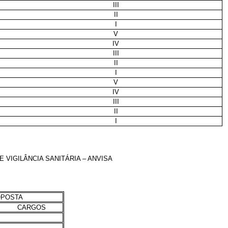
III
II
I
V
IV
III
II
I
V
IV
III
II
I
VIGILÂNCIA SANITÁRIA – ANVISA
OPOSTA
CARGOS