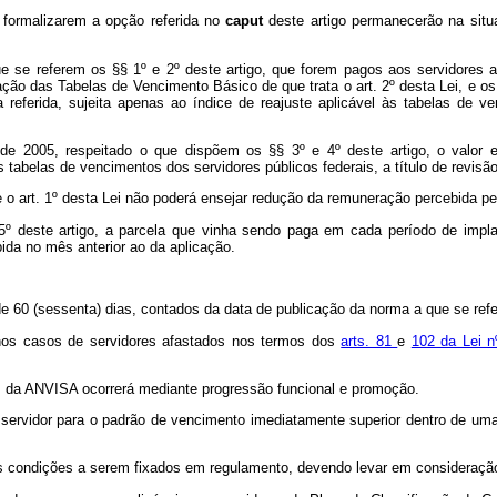
 formalizarem a opção referida no
caput
deste artigo permanecerão na sit
e se referem os §§ 1º e 2º deste artigo, que forem pagos aos servidores a
tação das Tabelas de Vencimento Básico de que trata o art. 2º desta Lei, e
 referida, sujeita apenas ao índice de reajuste aplicável às tabelas de ve
 de 2005, respeitado o que dispõem os §§ 3º e 4º deste artigo, o valor
às tabelas de vencimentos dos servidores públicos federais, a título de revis
o art. 1º desta Lei não poderá ensejar redução da remuneração percebida pel
 5º deste artigo, a parcela que vinha sendo paga em cada período de impla
ida no mês anterior ao da aplicação.
de 60 (sessenta) dias, contados da data de publicação da norma a que se refere
 nos casos de servidores afastados nos termos dos
arts. 81
e
102 da Lei 
s da ANVISA ocorrerá mediante progressão funcional e promoção.
o servidor para o padrão de vencimento imediatamente superior dentro de 
as condições a serem fixados em regulamento, devendo levar em consideraçã