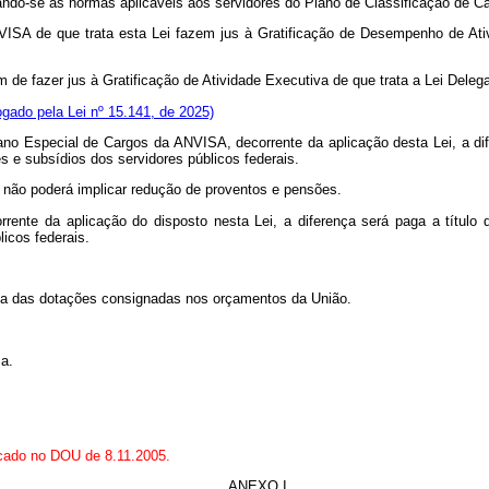
ndo-se as normas aplicáveis aos servidores do Plano de Classificação de C
VISA de que trata esta Lei fazem jus à Gratificação de Desempenho de Ativ
m de fazer jus à Gratificação de Atividade Executiva de que trata a Lei Dele
gado pela Lei nº 15.141, de 2025)
ano Especial de Cargos da ANVISA, decorrente da aplicação desta Lei, a dif
s e subsídios dos servidores públicos federais.
s não poderá implicar redução de proventos e pensões.
rente da aplicação do disposto nesta Lei, a diferença será paga a título 
icos federais.
nta das dotações consignadas nos orçamentos da União.
a.
icado no DOU de 8.11.2005.
ANEXO I