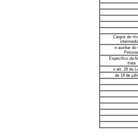
Cargos de níve
intermediá
e auxiliar do
Pessoa
Específico da A
trata
o art. 28 da L
de 18 de jul