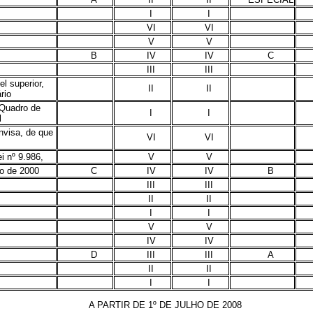
I
I
VI
VI
V
V
B
IV
IV
C
III
III
l superior,
II
II
rio
 Quadro de
I
I
l
nvisa, de que
VI
VI
ei nº 9.986,
V
V
ho de 2000
C
IV
IV
B
III
III
II
II
I
I
V
V
IV
IV
D
III
III
A
II
II
I
I
A PARTIR DE 1º DE JULHO DE 2008