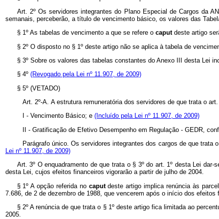
Art. 2º Os servidores integrantes do Plano Especial de Cargos da ANVI
semanais, perceberão, a título de vencimento básico, os valores das Tabel
§ 1º As tabelas de vencimento a que se refere o
caput
deste artigo se
§ 2º O disposto no § 1º deste artigo não se aplica à tabela de venci
§ 3º Sobre os valores das tabelas constantes do Anexo III desta Lei inc
§ 4º
(Revogado pela Lei nº 11.907, de 2009)
§ 5º (VETADO)
Art. 2º-A.
A estrutura remuneratória dos servidores de que trata o art
I - Vencimento Básico; e
(Incluído pela Lei nº 11.907, de 2009)
II - Gratificação de Efetivo Desempenho em Regulação - GEDR, confo
Parágrafo único. Os servidores integrantes dos cargos de que trata o
Lei nº 11.907, de 2009)
Art. 3º O enquadramento de que trata o § 3º do art. 1º desta Lei dar
desta Lei, cujos efeitos financeiros vigorarão a partir de julho de 2004.
§ 1º A opção referida no
caput
deste artigo implica renúncia às parce
7.686, de 2 de dezembro de 1988, que vencerem após o início dos efeitos f
§ 2º A renúncia de que trata o § 1º deste artigo fica limitada ao perc
2005.