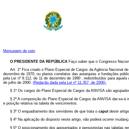
Mensagem de veto
O PRESIDENTE DA REPÚBLICA
Faço saber que o Congresso Naciona
Art. 1º Fica criado o Plano Especial de Cargos da Agência Nacional de
dezembro de 1970,
ou planos correlatos das autarquias e fundações públic
pela
Lei nº
8.112, de 11 de dezembro de 1990
,
redistribuídos para aquel
de julho de 2000.
(Redação dada pela Lei nº 11.357, de 2006).
§ 1º Os cargos do Plano Especial de Cargos da ANVISA são agrupados
§ 2º A composição do Plano Especial de Cargos da ANVISA dar-se-á m
e posição relativa na tabela de vencimentos.
§ 3º O enquadramento dos servidores de que trata o
caput
deste artig
§ 4º Na aplicação do disposto neste artigo, não poderá ocorrer mudança
§ 5º O posicionamento dos aposentados e pensionistas nas tabelas rem