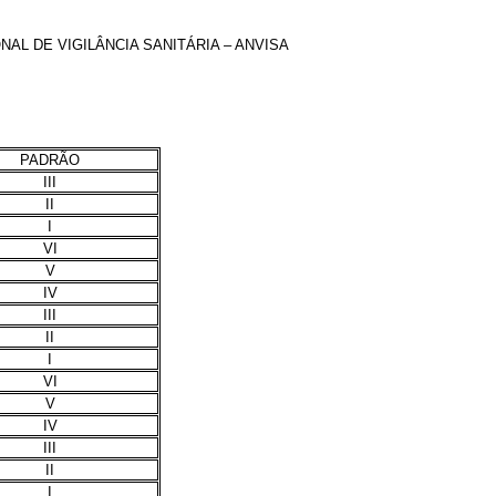
L DE VIGILÂNCIA SANITÁRIA – ANVISA
PADRÃO
III
II
I
VI
V
IV
III
II
I
VI
V
IV
III
II
I