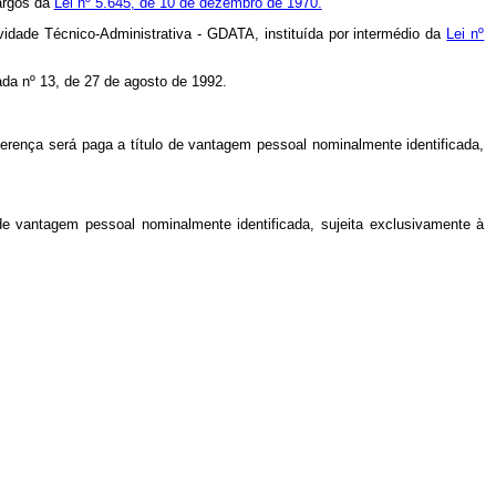
argos da
Lei nº 5.645, de 10 de dezembro de 1970.
idade Técnico-Administrativa - GDATA, instituída por intermédio da
Lei nº
gada nº 13, de 27 de agosto de 1992.
erença será paga a título de vantagem pessoal nominalmente identificada,
de vantagem pessoal nominalmente identificada, sujeita exclusivamente à