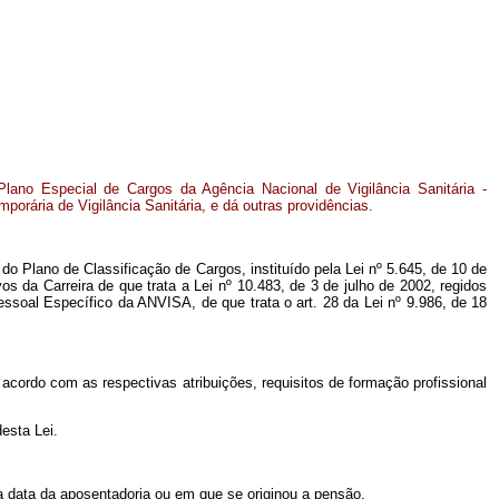
lano Especial de Cargos da Agência Nacional de Vigilância Sanitária -
orária de Vigilância Sanitária, e dá outras providências.
 do Plano de Classificação de Cargos, instituído pela
Lei nº
5.645, de 10 de
os da Carreira de que trata a Lei nº 10.483, de 3 de julho de 2002, regidos
 Pessoal Específico da ANVISA, de que trata o
art. 28 da Lei nº
9.986, de 18
e acordo com as respectivas atribuições, requisitos de formação profissional
esta Lei.
a data da aposentadoria ou em que se originou a pensão.