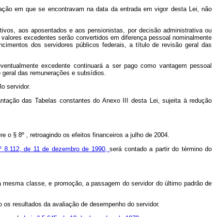
uação em que se encontravam na data da entrada em vigor desta Lei, não
tivos, aos aposentados e aos pensionistas, por decisão administrativa ou
 os valores excedentes serão convertidos em diferença pessoal nominalmente
ncimentos dos servidores públicos federais, a título de revisão geral das
 eventualmente excedente continuará a ser pago como vantagem pessoal
ão geral das remunerações e subsídios.
o servidor.
ntação das Tabelas constantes do Anexo III desta Lei, sujeita à redução
 o § 8º , retroagindo os efeitos financeiros a julho de 2004.
nº 8.112, de 11 de dezembro de 1990,
será contado a partir do término do
uma mesma classe, e promoção, a passagem do servidor do último padrão de
o os resultados da avaliação de desempenho do servidor.