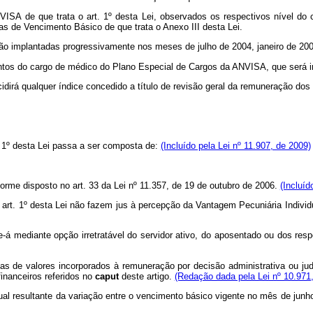
SA de que trata o art. 1º desta Lei, observados os respectivos nível do ca
as de Vencimento Básico de que trata o Anexo III desta Lei.
rão implantadas progressivamente nos meses de julho de 2004, janeiro de 200
mentos do cargo de médico do Plano Especial de Cargos da ANVISA, que será 
idirá qualquer índice concedido a título de revisão geral da remuneração dos s
. 1º
desta Lei
passa a ser composta de:
(Incluído pela Lei nº 11.907, de 2009)
rme disposto no art. 33 da Lei nº
11.357, de 19 de outubro de 2006.
(Incluíd
 art. 1º
desta Lei não fazem jus à percepção da Vantagem Pecuniária Individu
-se-á mediante opção irretratável do servidor ativo, do aposentado ou dos r
las de valores incorporados à remuneração por decisão administrativa ou judi
inanceiros referidos no
caput
deste artigo.
(Redação dada pela Lei nº 10.971
entual resultante da variação entre o vencimento básico vigente no mês de jun