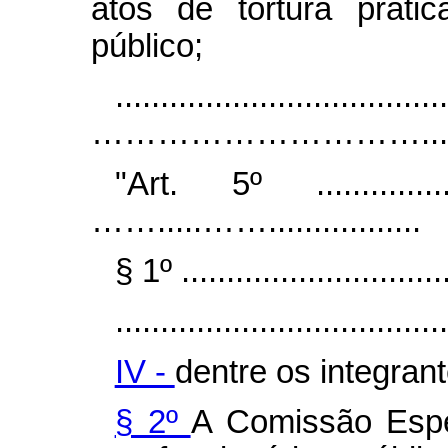
atos de tortura prati
público;
.....................................
………………………….........
"Art. 5º .................
…….....…….................
§ 1º ...............................
.....................................
IV -
dentre os integran
§ 2º
A Comissão Espe