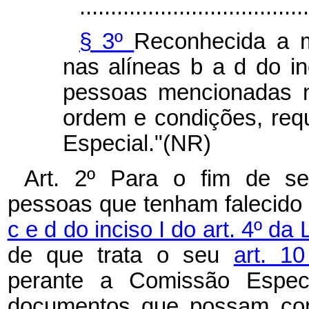
.....................................
§ 3º
Reconhecida a m
nas alíneas b a d do inc
pessoas mencionadas 
ordem e condições, req
Especial."(NR)
Art. 2º Para o fim de s
pessoas que tenham falecido 
c e d do inciso I do art. 4º da
de que trata o seu
art. 1
perante a Comissão Especi
documentos que possam com