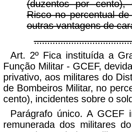
(duzentos por cento), 
Risco no percentual de
outras vantagens de cará
...................................
Art. 2º Fica instituída a G
Função Militar - GCEF, devid
privativo, aos militares do Dis
de Bombeiros Militar, no perce
cento), incidentes sobre o sol
Parágrafo único. A GCEF in
remunerada dos militares do D