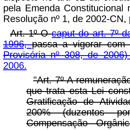
pela Emenda Constitucional 
Resolução nº 1, de 2002-CN, 
Art. 1º O
caput do art. 7º d
1996,
passa a vigorar com
Provisória nº 308, de 2006
2006.
"Art. 7º A remuneraçã
que trata esta Lei cons
Gratificação de Ativid
200% (duzentos por
Compensação Orgâni