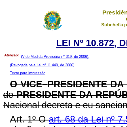
Presidên
Subchefia p
LEI Nº 10.872, 
(Vide Medida Provisória nº 319, de 2006).
(Revogada pela Lei nº 11.440, de 2006)
Texto para impressão
O VICE–PRESIDENTE DA
de
PRESIDENTE DA REPÚ
Nacional decreta e eu sancion
Art. 1º O
art. 68 da Lei nº 