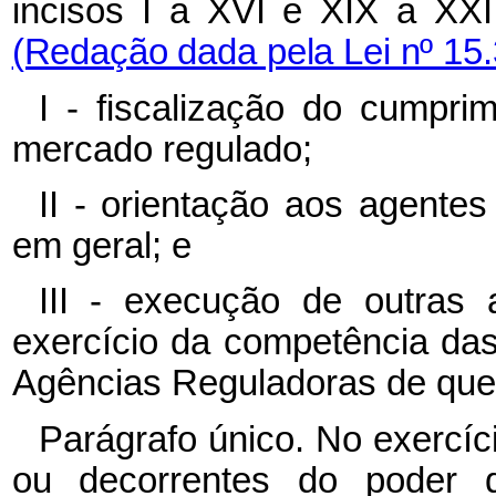
incisos
I
a
XVI
e
XIX
a
XXI
(Redação dada pela Lei nº 15.
I - fiscalização do cumpri
mercado regulado;
II - orientação aos agente
em geral; e
III - execução de outras a
exercício da competência da
Agências Reguladoras de que t
Parágrafo único. No exercíci
ou decorrentes do poder