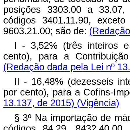
posições 3303.00 a 33.07,
códigos 3401.11.90, exceto
9603.21.00; são de:
(Redação 
I - 3,52% (três inteiros 
cento), para a Contribuiçã
(Redação dada pela Lei nº 13
II - 16,48% (dezesseis int
por cento), para a Cofins-Im
13.137, de 2015)
(Vigência)
§ 3º Na importação de máqu
códigos 84.29, 8432.40.00,