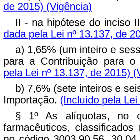
de 2015)
(Vigência)
II - na hipótese do inciso 
dada pela Lei nº 13.137, de 2
a) 1,65% (um inteiro e ses
para a Contribuição para o
pela Lei nº 13.137, de 2015)
(
b) 7,6% (sete inteiros e se
Importação.
(Incluído pela Le
§ 1º As alíquotas, no 
farmacêuticos, classificados
no código 3003.90.56, 30.04