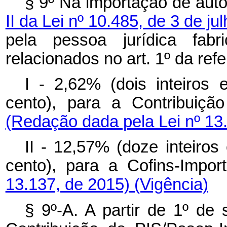
§ 9º Na importação de aut
II da Lei nº 10.485, de 3 de j
pela pessoa jurídica fab
relacionados no art. 1º da refe
I - 2,62% (dois inteiros
cento), para a Contribuiçã
(Redação dada pela Lei nº 13
II - 12,57% (doze inteiros
cento), para a Cofins-Impo
13.137, de 2015)
(Vigência)
§ 9º-A. A partir de 1º de