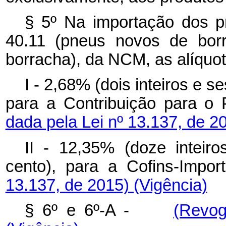
§ 5º Na importação dos pr
40.11 (pneus novos de borr
borracha), da NCM, as alíquot
I - 2,68% (dois inteiros e s
para a Contribuição para o
dada pela Lei nº 13.137, de 2
II - 12,35% (doze inteiro
cento), para a Cofins-Impo
13.137, de 2015)
(Vigência)
§ 6º e 6º-A -
(Revog