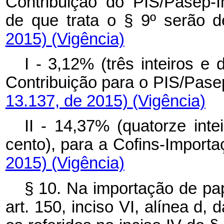
Contribuição do PIS/Pasep-
de que trata o § 9º serão 
2015)
(Vigência)
I - 3,12% (três inteiros e
Contribuição para o PIS/Pase
13.137, de 2015)
(Vigência)
II - 14,37% (quatorze inte
cento), para a Cofins-Import
2015)
(Vigência)
§ 10. Na importação de pap
art. 150, inciso VI, alínea d,