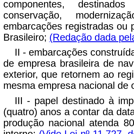
componentes, destinado
conservação, moderniza
embarcações registradas ou p
Brasileiro;
(Redação dada pela
II - embarcações construída
de empresa brasileira de nav
exterior, que retornem ao reg
mesma empresa nacional de 
III - papel destinado à im
(quatro) anos a contar da data
produção nacional atenda 8
interno;
(Vide Lei nº 11.727, 