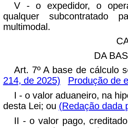
V - o expedidor, o oper
qualquer subcontratado p
multimodal.
CA
DA BA
Art. 7º A base de cálcu
214, de 2025)
Produção de e
I - o valor aduaneiro, na hi
desta Lei; ou
(Redação dada p
II - o valor pago, credita