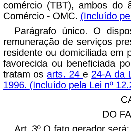
comércio (TBT), ambos do â
Comércio - OMC.
(Incluído pe
Parágrafo único. O dispo
remuneração de serviços pres
residente ou domiciliada em 
favorecida ou beneficiada por
tratam os
arts. 24
e
24-A da 
1996.
(Incluído pela Lei nº 12
CA
DO F
Art. 3º O fato gerador s