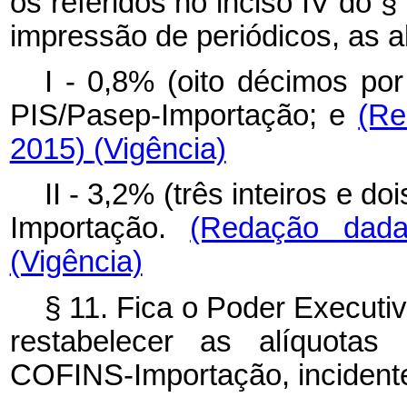
os referidos no inciso IV do §
impressão de periódicos, as a
I - 0,8% (oito décimos por
PIS/Pasep-Importação; e
(Re
2015)
(Vigência)
II - 3,2% (três inteiros e d
Importação.
(Redação dada
(Vigência)
§ 11. Fica o Poder Executiv
restabelecer as alíquota
COFINS-Importação, incident