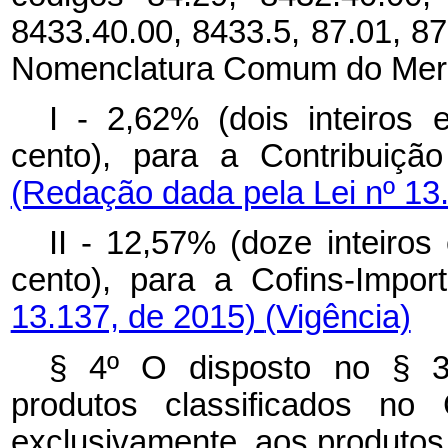
8433.40.00, 8433.5, 87.01, 87
Nomenclatura Comum do Merco
I - 2,62% (dois inteiros
cento), para a Contribuiçã
(Redação dada pela Lei nº 13
II - 12,57% (doze inteiros
cento), para a Cofins-Impo
13.137, de 2015)
(Vigência)
§ 4º O disposto no § 3º
produtos classificados no
exclusivamente, aos produtos