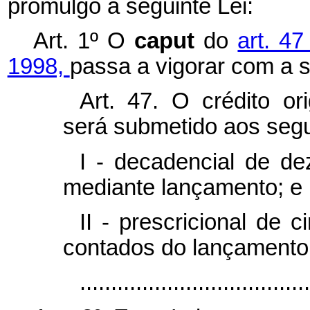
promulgo a seguinte Lei:
Art. 1º O
caput
do
art. 4
1998,
passa a vigorar com a 
Art. 47. O crédito or
será submetido aos segu
I - decadencial de de
mediante lançamento; e
II - prescricional de 
contados do lançamento
..................................