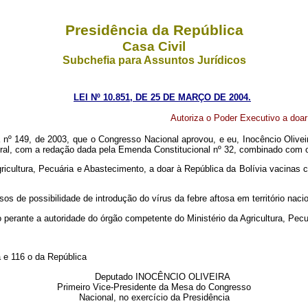
Presidência da República
Casa Civil
Subchefia para Assuntos Jurídicos
LEI Nº 10.851, DE 25 DE MARÇO DE 2004.
Autoriza o Poder Executivo a doar 
 nº 149, de 2003, que o Congresso Nacional aprovou, e eu, Inocêncio Olivei
deral, com a redação dada pela Emenda Constitucional nº 32, combinado com o
gricultura, Pecuária e Abastecimento, a doar à República da Bolívia vacinas 
sos de possibilidade de introdução do vírus da febre aftosa em território naci
do perante a autoridade do órgão competente do Ministério da Agricultura, Pec
 e 116 o da República
Deputado INOCÊNCIO OLIVEIRA
Primeiro Vice-Presidente da Mesa do Congresso
Nacional, no exercício da Presidência