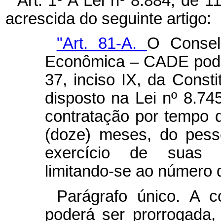
Art. 1º A Lei nº 8.884, de 
acrescida do seguinte artigo:
"Art. 81-A.
O Consel
Econômica – CADE poder
37, inciso IX, da Const
disposto na Lei nº 8.7
contratação por tempo 
(doze) meses, do pesso
exercício de suas co
limitando-se ao número de
Parágrafo único. A c
poderá ser prorrogada,