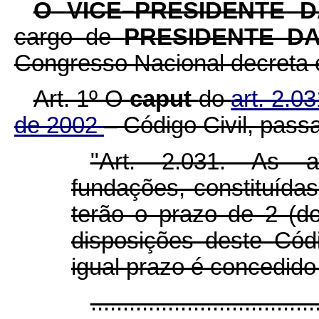
O VICE–PRESIDENTE 
cargo de
PRESIDENTE D
Congresso Nacional decreta e
Art. 1º O
caput
do
art. 2.0
de 2002
– Código Civil, pass
"Art. 2.031. As a
fundações, constituídas
terão o prazo de 2 (d
disposições deste Códi
igual prazo é concedido
...................................