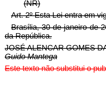
(NR)
Art. 2º
Esta Lei entra em vi
Brasília, 30 de janeiro de
da República.
JOSÉ ALENCAR GOMES DA
Guido Mantega
Este texto não substitui o p