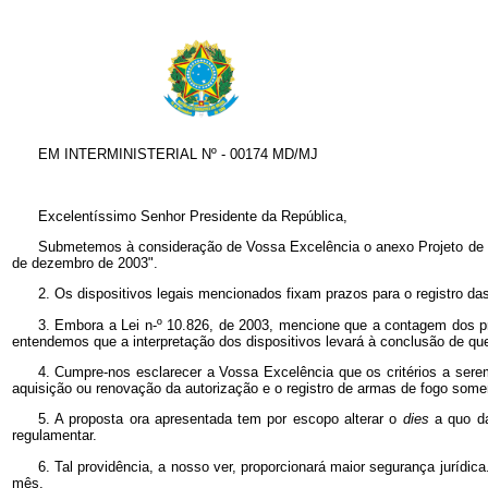
EM INTERMINISTERIAL Nº - 00174 MD/MJ
Excelentíssimo Senhor Presidente da República,
Submetemos à consideração de Vossa Excelência o anexo Projeto de Medi
de dezembro de 2003".
2. Os dispositivos legais mencionados fixam prazos para o registro da
3. Embora a Lei n-º 10.826, de 2003, mencione que a contagem dos praz
entendemos que a interpretação dos dispositivos levará à conclusão de que 
4. Cumpre-nos esclarecer a Vossa Excelência que os critérios a serem
aquisição ou renovação da autorização e o registro de armas de fogo somen
5. A proposta ora apresentada tem por escopo alterar o
dies
a quo d
regulamentar.
6. Tal providência, a nosso ver, proporcionará maior segurança jurídi
mês.