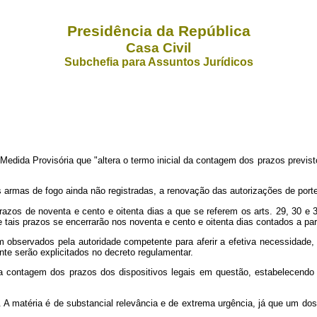
Presidência da República
Casa Civil
Subchefia para Assuntos Jurídicos
da Provisória que "altera o termo inicial da contagem dos prazos previstos n
s armas de fogo ainda não registradas, a renovação das autorizações de port
os de noventa e cento e oitenta dias a que se referem os arts. 29, 30 e 32 
tais prazos se encerrarão nos noventa e cento e oitenta dias contados a parti
 observados pela autoridade competente para aferir a efetiva necessidade, a
te serão explicitados no decreto regulamentar.
a contagem dos prazos dos dispositivos legais em questão, estabelecendo 
ca. A matéria é de substancial relevância e de extrema urgência, já que um d