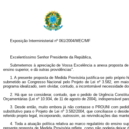
Exposição Interministerial nº 061/2004/MEC/MF
Excelentíssimo Senhor Presidente da República,
Submetemos à apreciação de Vossa Excelência a anexa proposta de Me
ensino superior, e dá outras providências".
1. A presente proposta de Medida Provisória justifica-se pelo próprio
submetido ao Congresso Nacional pelo Projeto de Lei nº 3.582, em maio
programa idealizado, sem olvidar, contudo, a incontornável necessidade dos
2. Há que se considerar, contudo, que o pedido de Urgência Constituc
Orçamentárias (Lei nº 10.934, de 11 de agosto de 2004), indispensável par
3. Desde então, muito embora já não contasse o PROUNI com pedido 
substitutivo para o Projeto de Lei nº 3.582/2004, que conciliasse o des
referido projeto legal, incorporando, outrossim, as reivindicações das mant
4. Toda a atuação política relativa ao marco regulatório do ensino s
presente proposta de Medida Provisória reflete, como não poderia deixar d