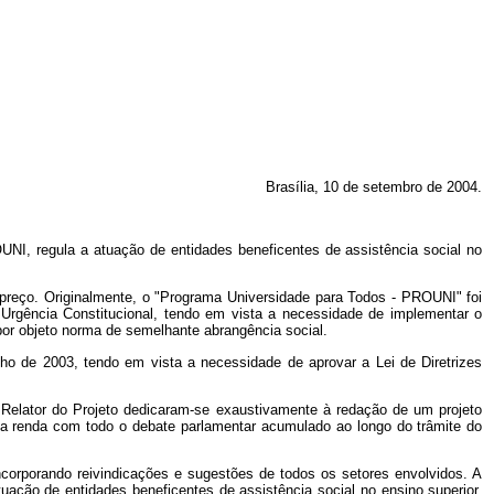
Brasília, 10 de setembro de 2004.
NI, regula a atuação de entidades beneficentes de assistência social no
m apreço. Originalmente, o "Programa Universidade para Todos - PROUNI" foi
Urgência Constitucional, tendo em vista a necessidade de implementar o
 por objeto norma de semelhante abrangência social.
ulho de 2003, tendo em vista a necessidade de aprovar a Lei de Diretrizes
Relator do Projeto dedicaram-se exaustivamente à redação de um projeto
ixa renda com todo o debate parlamentar acumulado ao longo do trâmite do
incorporando reivindicações e sugestões de todos os setores envolvidos. A
tuação de entidades beneficentes de assistência social no ensino superior.