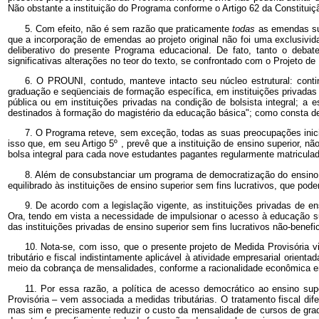
Não obstante a instituição do Programa conforme o Artigo 62 da Constituiç
5. Com efeito, não é sem razão que praticamente
todas
as emendas sug
que a incorporação de emendas ao projeto original não foi uma exclusivid
deliberativo do presente Programa educacional. De fato, tanto o deba
significativas alterações no teor do texto, se confrontado com o Projeto de
6. O PROUNI, contudo, manteve intacto seu núcleo estrutural: conti
graduação e seqüenciais de formação específica, em instituições privadas
pública ou em instituições privadas na condição de bolsista integral; a 
destinados à formação do magistério da educação básica"; como consta de s
7. O Programa reteve, sem exceção, todas as suas preocupações iniciai
isso que, em seu Artigo 5º , prevê que a instituição de ensino superior, 
bolsa integral para cada nove estudantes pagantes regularmente matricula
8. Além de consubstanciar um programa de democratização do ensino su
equilibrado às instituições de ensino superior sem fins lucrativos, que po
9. De acordo com a legislação vigente, as instituições privadas de e
Ora, tendo em vista a necessidade de impulsionar o acesso à educação sup
das instituições privadas de ensino superior sem fins lucrativos não-benefi
10. Nota-se, com isso, que o presente projeto de Medida Provisória 
tributário e fiscal indistintamente aplicável à atividade empresarial orie
meio da cobrança de mensalidades, conforme a racionalidade econômica e
11. Por essa razão, a política de acesso democrático ao ensino supe
Provisória – vem associada a medidas tributárias. O tratamento fiscal di
mas sim e precisamente reduzir o custo da mensalidade de cursos de grad