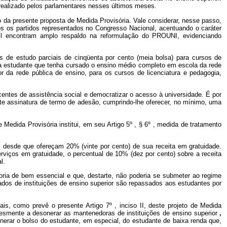
 realizado pelos parlamentares nesses últimos meses.
 da presente proposta de Medida Provisória. Vale considerar, nesse passo,
dos os partidos representados no Congresso Nacional, acentuando o caráter
ivil encontram amplo respaldo na reformulação do PROUNI, evidenciando
s de estudo parciais de cinqüenta por cento (meia bolsa) para cursos de
 "a estudante que tenha cursado o ensino médio completo em escola da rede
or da rede pública de ensino, para os cursos de licenciatura e pedagogia,
centes de assistência social e democratizar o acesso à universidade. É por
ante assinatura de termo de adesão, cumprindo-lhe oferecer, no mínimo, uma
edida Provisória institui, em seu Artigo 5º , § 6º , medida de tratamento
l, desde que ofereçam 20% (vinte por cento) de sua receita em gratuidade.
rviços em gratuidade, o percentual de 10% (dez por cento) sobre a receita
l.
egoria de bem essencial e que, destarte, não poderia se submeter ao regime
brados de instituições de ensino superior são repassados aos estudantes por
is, como prevê o presente Artigo 7º , inciso II, deste projeto de Medida
mplesmente a desonerar as mantenedoras de instituições de ensino superior
,
erar o bolso do estudante, em especial, do estudante de baixa renda que,