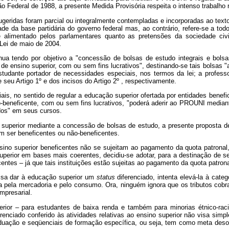
ão Federal de 1988, a presente Medida Provisória respeita o intenso trabalho
eridas foram parcial ou integralmente contempladas e incorporadas ao texto
ade da base partidária do governo federal mas, ao contrário, refere-se a to
te alimentado pelos parlamentares quanto as pretensões da sociedade c
 Lei de maio de 2004.
nua tendo por objetivo a "concessão de bolsas de estudo integrais e bolsa
 de ensino superior, com ou sem fins lucrativos", destinando-se tais bolsas
estudante portador de necessidades especiais, nos termos da lei; a profess
eu Artigo 1º e dos incisos do Artigo 2º , respectivamente.
s, no sentido de regular a educação superior ofertada por entidades benefi
não-beneficente, com ou sem fins lucrativos, "poderá aderir ao PROUNI medi
dos" em seus cursos.
perior mediante a concessão de bolsas de estudo, a presente proposta de M
dem ser beneficentes ou não-beneficentes.
nsino superior beneficentes não se sujeitam ao pagamento da quota patrona
erior em bases mais coerentes, decidiu-se adotar, para a destinação de se
centes – já que tais instituições estão sujeitas ao pagamento da quota patrona
visa dar à educação superior um
status
diferenciado, intenta elevá-la à cat
ntada pela mercadoria e pelo consumo. Ora, ninguém ignora que os tributos co
mpresarial.
rior – para estudantes de baixa renda e também para minorias étnico-racia
ferenciado conferido às atividades relativas ao ensino superior não visa si
uação e seqüenciais de formação específica, ou seja, tem como meta deson