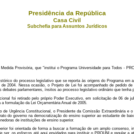
Presidência da República
Casa Civil
Subchefia para Assuntos Jurídicos
dida Provisória, que "institui o Programa Universidade para Todos - PROU
 histórico do processo legislativo que se reporta às origens do Programa e
 de 2004. Nessa ocasião, o Projeto de Lei foi acompanhado de pedido de 
 debates parlamentares, ínsitos ao processo legislativo ordinário que tenha
ional foi retirado pelo próprio Poder Executivo, em solicitação de 06 de j
a a formulação da Lei Orçamentária Anual de 2005.
de Urgência Constitucional, o Presidente da Comissão Extraordinária e o 
iderato do governo na democratização do ensino superior ao estudante de ba
enedoras de instituições de ensino superior.
uperior foi orientada de forma a buscar a formação de um amplo consenso, 
e ser, os esforços até aqui envidados para instituir o PROUNI e regular a a