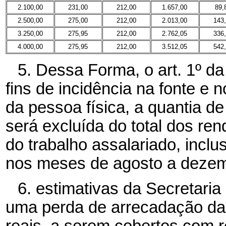
2.100,00
231,00
212,00
1.657,00
89,
2.500,00
275,00
212,00
2.013,00
143
3.250,00
275,95
212,00
2.762,05
336
4.000,00
275,95
212,00
3.512,05
542
5. Dessa Forma, o art. 1º da
fins de incidência na fonte e 
da pessoa física, a quantia d
será excluída do total dos ren
do trabalho assalariado, inclu
nos meses de agosto a dezem
6. estimativas da Secretari
uma perda de arrecadação da
reais, a serem cobertos com 