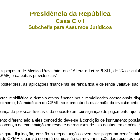
Presidência da República
Casa Civil
Subchefia para Assuntos Jurídicos
 proposta de Medida Provisória, que "Altera a Lei nº
9.311, de 24 de outu
CPMF, e dá outras providências".
 posteriores, as aplicações financeiras de renda fixa e de renda variável s
lores mobiliários e demais ativos financeiros e modalidades operacionais di
imento, há incidência de CPMF no momento da realização do investimento, a 
pança de pessoas físicas e de depósito em consignação de pagamento, que p
ento diferenciado a eles concedido deve-se à condição de instrumento popula
 cobrança da contribuição no resgate de recursos de tais contas em espécie
resgate, liquidação, cessão ou repactuação devem ser pagos ao beneficiári
a de CPMF, o que só ocorrerá por ocasião da movimentação dos recursos cred