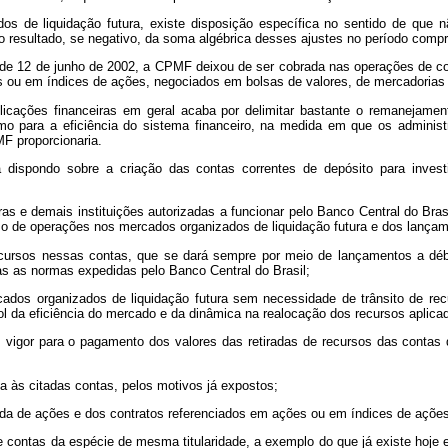
s de liquidação futura, existe disposição específica no sentido de que 
 resultado, se negativo, da soma algébrica desses ajustes no período compre
 de 12 de junho de 2002, a CPMF deixou de ser cobrada nas operações de c
ou em índices de ações, negociados em bolsas de valores, de mercadorias e
plicações financeiras em geral acaba por delimitar bastante o remanejamen
mo para a eficiência do sistema financeiro, na medida em que os adminis
F proporcionaria.
 dispondo sobre a criação das contas correntes de depósito para inve
iras e demais instituições autorizadas a funcionar pelo Banco Central do Bras
 de operações nos mercados organizados de liquidação futura e dos lançamen
ecursos nessas contas, que se dará sempre por meio de lançamentos a débi
as as normas expedidas pelo Banco Central do Brasil;
cados organizados de liquidação futura sem necessidade de trânsito de recu
l da eficiência do mercado e da dinâmica na realocação dos recursos aplicad
 vigor para o pagamento dos valores das retiradas de recursos das contas 
a às citadas contas, pelos motivos já expostos;
enda de ações e dos contratos referenciados em ações ou em índices de açõ
re contas da espécie de mesma titularidade, a exemplo do que já existe hoje