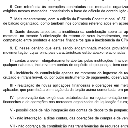
6. Com referência às operações contratadas nos mercados organizado
exigidos nesses mercados, constituindo a base de cálculo da contribuição o
7. Mais recentemente, com a edição da Emenda Constitucional nº
37,
de balcão organizado, como também nos contratos referenciados em ações 
8. Diante desses aspectos, a incidência da contribuição sobre as a
mesmos, no tocante à otimização do retorno de seus investimentos, co
competição entre produtos e agentes financeiros que a inexistência da CPM
9. É nesse cenário que está sendo encaminhada medida provisória
movimentação, cujas principais características estão abaixo relacionadas:
I - contas a serem obrigatoriamente abertas pelas instituições finance
qualquer natureza, inclusive em contas de depósito de poupança, bem como
II - incidência da contribuição apenas no momento do ingresso de r
cruzado e intransferível, ou por outro instrumento de pagamento, observad
III - realização de novas aplicações financeiras e operações em mer
aplicador, que permitirá a eliminação da distorção acima comentada, em pro
IV - preservação das exigências estabelecidas na regulamentação em
financeiras e de operações nos mercados organizados de liquidação futura;
V - possibilidade de não integração das contas de depósito de poupanç
VI - não integração, a ditas contas, das operações de compra e de v
VII - não cobrança da contribuição nas transferências de recursos ent