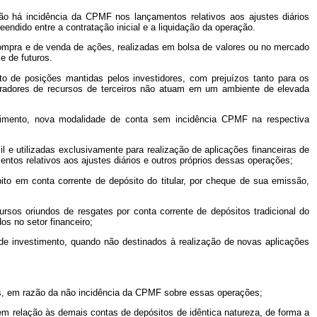
não há incidência da CPMF nos lançamentos relativos aos ajustes diários
endido entre a contratação inicial e a liquidação da operação.
ompra e de venda de ações, realizadas em bolsa de valores ou no mercado
 de futuros.
to de posições mantidas pelos investidores, com prejuízos tanto para os
tradores de recursos de terceiros não atuam em um ambiente de elevada
stimento, nova modalidade de conta sem incidência CPMF na respectiva
il e utilizadas exclusivamente para realização de aplicações financeiras de
tos relativos aos ajustes diários e outros próprios dessas operações;
to em conta corrente de depósito do titular, por cheque de sua emissão,
rsos oriundos de resgates por conta corrente de depósitos tradicional do
os no setor financeiro;
de investimento, quando não destinados à realização de novas aplicações
es, em razão da não incidência da CPMF sobre essas operações;
 em relação às demais contas de depósitos de idêntica natureza, de forma a