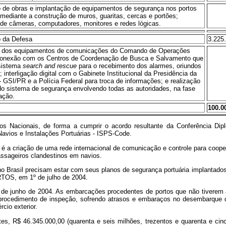
 de obras e implantação de equipamentos de segurança nos portos
 mediante a construção de muros, guaritas, cercas e portões;
 de câmeras, computadores, monitores e redes lógicas.
io da Defesa
3.225
 dos equipamentos de comunicações do Comando de Operações
conexão com os Centros de Coordenação de Busca e Salvamento que
sistema
search and rescue
para o recebimento dos alarmes, oriundos
; interligação digital com o Gabinete Institucional da Presidência da
- GSI/PR e a Polícia Federal para troca de informações; e realização
do sistema de segurança envolvendo todas as autoridades, na fase
ação.
100.0
s Nacionais, de forma a cumprir o acordo resultante da Conferência Dip
Navios e Instalações Portuárias - ISPS-Code.
 a criação de uma rede internacional de comunicação e controle para coopera
ssageiros clandestinos em navios.
 Brasil precisam estar com seus planos de segurança portuária implantados 
TOS, em 1º de julho de 2004.
de junho de 2004. As embarcações procedentes de portos que não tiverem a 
 procedimento de inspeção, sofrendo atrasos e embaraços no desembarque 
cio exterior.
tes, R$ 46.345.000,00 (quarenta e seis milhões, trezentos e quarenta e c