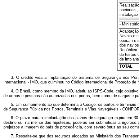
Realização
nacionais,
instalação
- Ministér
Adaptação
Navais e 
operam o 
dos navios
República 
de testes 
de implant
TOTAL
3. O crédito visa à implantação do Sistema de Segurança nos Porto
Internacional - IMO, que culminou no Código Internacional de Proteção de 
4. O Brasil, como membro da IMO, aderiu ao ISPS-Code, cujo objetivo é
de armas e pessoas não autorizadas nos portos, bem como de cargas e pa
5. Em cumprimento ao que determina o Código, os portos e terminais no
de Segurança Pública nos Portos, Terminais e Vias Navegáveis - CONPOR
6. O prazo para a implantação dos planos de segurança expira em 30 
destino ou, na melhor das hipóteses, poderão ser submetidas a rigoroso
prejuízos à imagem do país de procedência, com severo ônus ao seu comér
7. Ressalte-se que dos recursos alocados ao Ministério dos Transpor