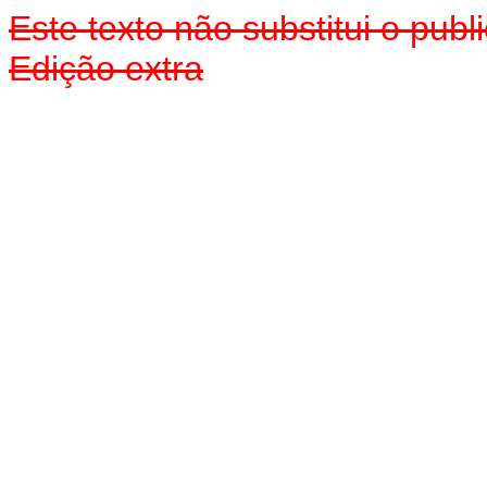
Este texto não substitui o pu
Edição extr
a