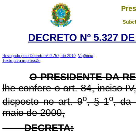
Pres
Subch
DECRETO Nº 5.327 DE
Revogado pelo Decreto nº 9.757, de 2019
Vigência
Texto para impressão
O PRESIDENTE DA R
lhe confere o art. 84, inciso I
o
o
disposto no art. 9
, § 1
, da
maio de 2000,
DECRETA: