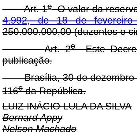
o
Art. 1
O valor da reserv
4.992, de 18 de fevereir
250.000.000,00 (duzentos e ci
o
Art. 2
Este Decret
publicação.
Brasília, 30 de dezembro 
o
116
da República.
LUIZ INÁCIO LULA DA SILVA
Bernard Appy
Nelson Machado