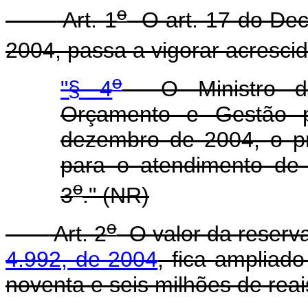
o
Art. 1
O art. 17 do Dec
2004, passa a vigorar acrescid
o
"§ 4
O Ministro de 
Orçamento e Gestão p
dezembro de 2004, o pr
para o atendimento de
o
3
." (NR)
o
Art. 2
O valor da reserv
4.992, de 2004
, fica ampliad
noventa e seis milhões de reai