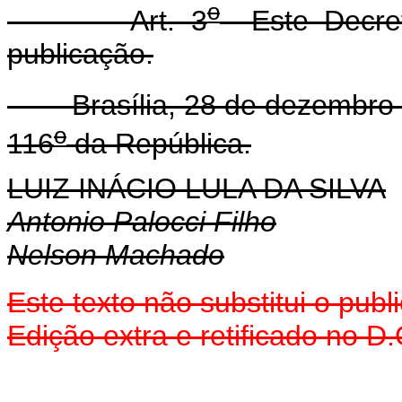
o
Art. 3
Este Decret
publicação.
Brasília, 28 de dezembro 
o
116
da República.
LUIZ INÁCIO LULA DA SILVA
Antonio Palocci Filho
Nelson Machado
Este texto não substitui o pub
Edição extra e retificado no D