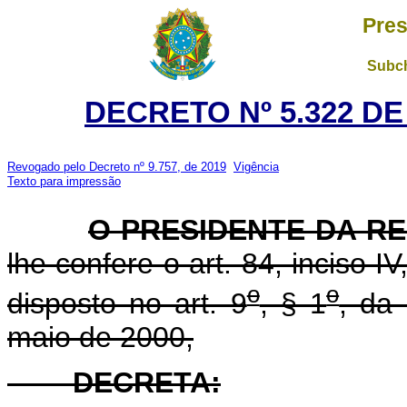
Pres
Subch
DECRETO Nº 5.322 DE
Revogado pelo Decreto nº 9.757, de 2019
Vigência
Texto para impressão
O PRESIDENTE DA R
lhe confere o art. 84, inciso I
o
o
disposto no art. 9
, § 1
, da
maio de 2000,
DECRETA: