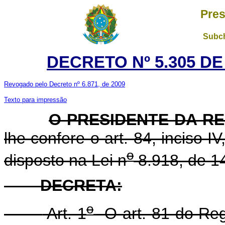
Pres
Subch
DECRETO Nº 5.305 DE
Revogado pelo Decreto nº 6.871, de 2009
Texto para impressão
O PRESIDENTE DA R
lhe confere o art. 84, inciso I
o
disposto na Lei n
8.918, de 14
DECRETA:
o
Art. 1
O art. 81 do Reg