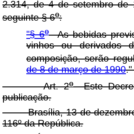
2.314, de 4 de setembro de 
o
seguinte § 6
:
o
"§ 6
As bebidas previs
vinhos ou derivados
composição, serão regu
de 8 de março de 1990
.
o
Art. 2
Este Decret
publicação.
Brasília, 13 de dezembro d
116º da República.