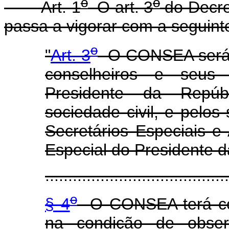
o
o
Art. 1
O art. 3
do Decre
passa a vigorar com a seguint
o
"
Art. 3
O CONSEA será c
conselheiros e seus 
Presidente da Repúb
sociedade civil, e pelos
Secretários Especiais e
Especial do Presidente d
........................................
o
§ 4
O CONSEA terá co
na condição de observ