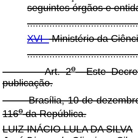
seguintes órgãos e entid
........................................
XVI -
Ministério da Ciênc
......................................
o
Art. 2
Este Decret
publicação.
Brasília, 10 de dezembro
o
116
da República.
LUIZ INÁCIO LULA DA SILVA