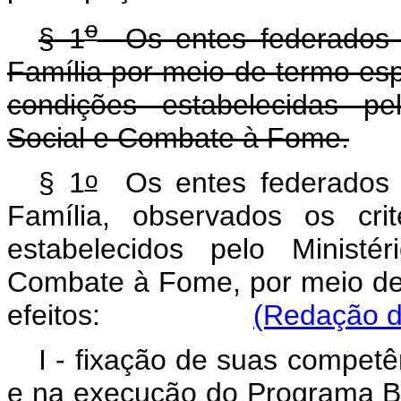
o
§ 1
Os entes federados p
Família por meio de termo espe
condições estabelecidas pe
Social e Combate à Fome.
o
§ 1
Os entes federados p
Família, observados os cri
estabelecidos pelo Ministé
Combate à Fome, por meio de 
efeitos:
(Redação d
I - fixação de suas competê
e na execução do Progr