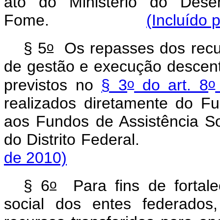
ato do Ministério do Dese
Fome.
(Incluído 
o
§ 5
Os repasses dos recur
de gestão e execução descent
o
o
previstos no
§ 3
do art. 8
realizados diretamente do Fu
aos Fundos de Assistência So
do Distrito Federal.
de 2010)
o
§ 6
Para fins de fortale
social dos entes federados