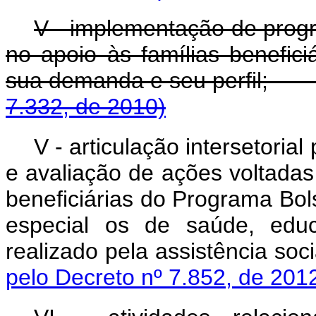
V - implementação de pro
no apoio às famílias benefic
sua demanda e seu 
7.332, de 2010)
V -
articulação intersetoria
e avaliação de ações voltadas
beneficiárias do Programa Bol
especial os de saúde, edu
realizado pela assis
pelo Decreto nº 7.852, de 201