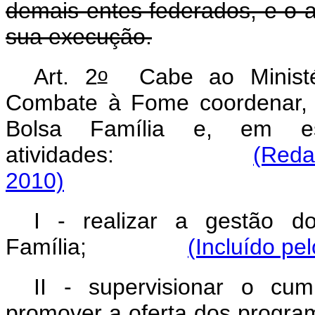
demais entes federados, e o 
sua execução.
o
Art. 2
Cabe ao Ministér
Combate à Fome coordenar, g
Bolsa Família e, em esp
atividades:
(Reda
2010)
I - realizar a gestão d
Família;
(Incluído pe
II - supervisionar o cum
promover a oferta dos progra