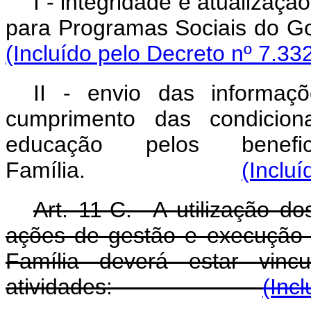
I - integridade e atualizaç
para Programas Socia
(Incluído pelo Decreto nº 7.33
II - envio das informa
cumprimento das condicio
educação pelos benef
Família.
(Inclu
Art. 11-C. A utilização d
ações de gestão e execução 
Família deverá estar vinc
atividades:
(Inc