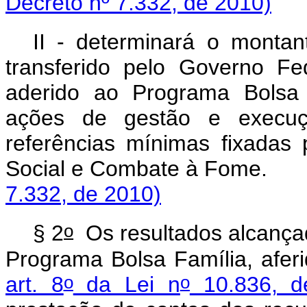
Decreto nº 7.332, de 2010)
II - determinará o montan
transferido pelo Governo F
aderido ao Programa Bolsa 
ações de gestão e execuçã
referências mínimas fixadas 
Social e Combate 
7.332, de 2010)
o
§ 2
Os resultados alcançad
Programa Bolsa Família, afer
o
o
art. 8
da Lei n
10.836, d