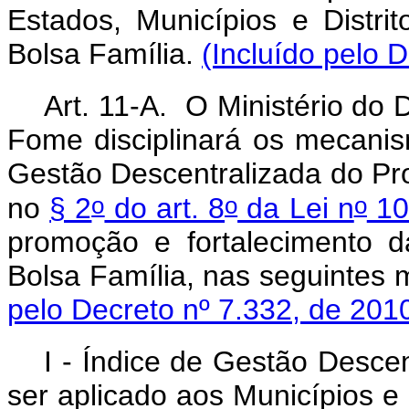
Estados, Municípios e Distri
Bolsa Família.
(Incluído pelo 
Art. 11-A. O Ministério do
Fome disciplinará os mecani
Gestão Descentralizada do Pro
o
o
o
no
§ 2
do art. 8
da Lei n
10
promoção e fortalecimento d
Bolsa Família, nas seguintes
pelo Decreto nº 7.332, de 201
I - Índice de Gestão Desce
ser aplicado aos Municí