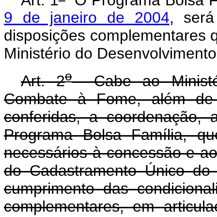
9 de janeiro de 2004
, será
disposições complementares q
Ministério do Desenvolviment
o
Art. 2
Cabe ao Ministér
Combate à Fome, além de o
conferidas, a coordenação, 
Programa Bolsa Família, qu
necessários à concessão e ao
do Cadastramento Único do 
cumprimento das condiciona
complementares, em articula