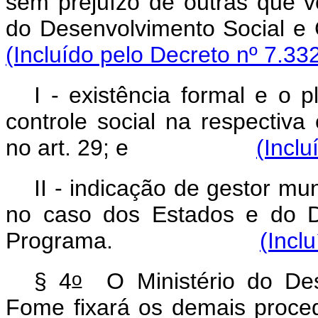
sem prejuízo de outras que v
do Desenvolvimento 
(Incluído pelo Decreto nº 7.33
I - existência formal e o 
controle social na respectiva 
no art. 29; e
(Inclu
II - indicação de gestor mu
no caso dos Estados e do Di
Programa.
(Incl
o
§ 4
O Ministério do Des
Fome fixará os demais proce