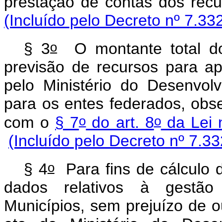
prestação de contas dos recur
(Incluído pelo Decreto nº 7.33
o
§ 3
O montante total do
previsão de recursos para a
pelo Ministério do Desenvo
para os entes federados, obse
o
o
com o
§ 7
do art. 8
da Lei 
(Incluído pelo Decreto nº 7.3
o
§ 4
Para fins de cálculo 
dados relativos à gestão 
Municípios, sem prejuízo de ou