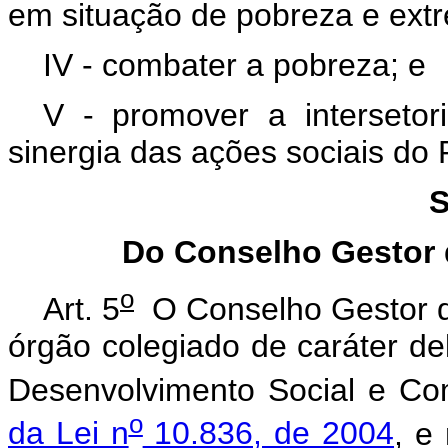
em situação de pobreza e ext
IV - combater a pobreza; e
V - promover a intersetor
sinergia das ações sociais do 
S
Do Conselho Gestor 
o
Art. 5
O Conselho Gestor d
órgão colegiado de caráter del
Desenvolvimento Social e Co
o
da Lei n
10.836, de 2004
, e