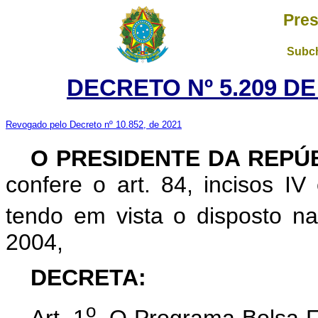
Pres
Subch
DECRETO Nº 5.209 DE
Revogado pelo Decreto nº 10.852, de 2021
O PRESIDENTE DA REPÚ
confere o art. 84, incisos IV 
tendo em vista o disposto na
2004,
DECRETA:
o
Art. 1
O Programa Bolsa Fa