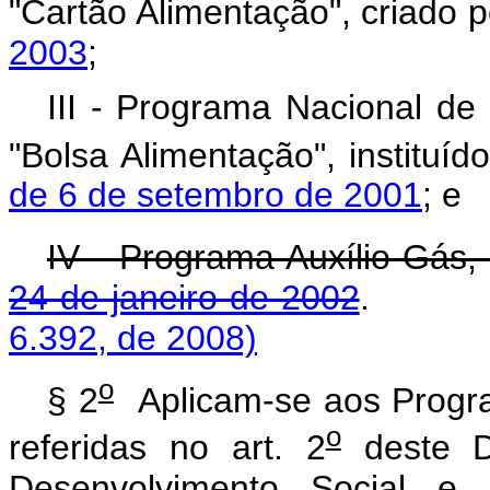
"Cartão Alimentação", criado 
2003
;
III - Programa Nacional d
"Bolsa Alimentação", instituíd
de 6 de setembro de 2001
; e
IV - Programa Auxílio-Gás, 
24 de janeiro de 2002
6.392, de 2008)
o
§ 2
Aplicam-se aos Progra
o
referidas no art. 2
deste De
Desenvolvimento Social e