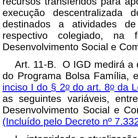
recursos transferidos para ap
execução descentralizada 
destinados a atividades de
respectivo colegiado, na 
Desenvolvimento Social e Co
Art. 11-B.
O IGD medirá a 
do Programa Bolsa Família, 
o
o
inciso I do § 2
do art. 8
da L
as seguintes variáveis, entr
Desenvolvimento So
(Incluído pelo Decreto nº 7.33