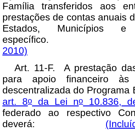
Família
transferidos aos
en
prestações de contas anuais d
Estados, Municípios e
específico.
2010)
Art. 11-F. A prestação da
para apoio financeiro à
descentralizada do Programa
B
o
o
art. 8
da Lei n
10.836, d
federado ao respectivo Con
deverá:
(Inclu