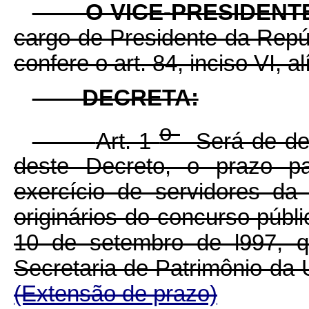
O VICE-PRESIDENTE 
cargo de Presidente da Repúb
confere o art. 84, inciso VI, a
DECRETA:
o
Art. 1
Será de dez
deste Decreto, o prazo pa
exercício de servidores da
originários do concurso públ
10 de setembro de l997, 
Secretaria de Patrimônio da
(Extensão de prazo)