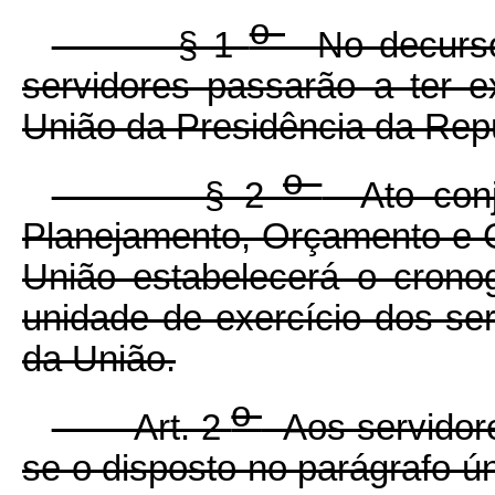
o
§ 1
No decurso
servidores passarão a ter e
União da Presidência da Repú
o
§ 2
Ato conju
Planejamento, Orçamento e G
União estabelecerá o crono
unidade de exercício dos ser
da União.
o
Art. 2
Aos servidores
se o disposto no parágrafo ún