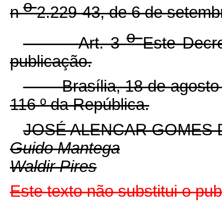
o
n
2.229-43, de 6 de setemb
o
Art. 3
Este Decre
publicação.
Brasília, 18 de agosto 
116
º
da República.
JOSÉ ALENCAR GOMES D
Guido Mantega
Waldir Pires
Este texto não substitui o pu