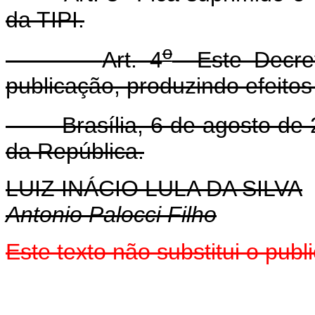
da TIPI.
o
Art. 4
Este Decret
publicação, produzindo efeitos
Brasília, 6 de agosto de 
da República.
LUIZ INÁCIO LULA DA SILVA
Antonio Palocci Filho
Este texto não substitui o pu