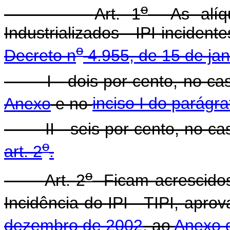
o
Art. 1
As alíqu
Industrializados - IPI inciden
o
Decreto n
4.955, de 15 de jan
I - dois por cento, no caso
Anexo
e no
inciso I do parágra
II - seis por cento, no cas
o
art. 2
.
o
Art. 2
Ficam acrescidos
Incidência do IPI - TIPI, apro
dezembro de 2002
, ao
Anexo 