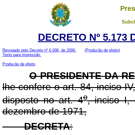
Pres
Subch
DECRETO Nº 5.173 
Revogado pelo Decreto nº 6.006, de 2006.
(Produção de efeito)
Texto para impressão.
Produção de efeito
O PRESIDENTE DA R
lhe confere o art. 84, inciso I
o
disposto no art. 4
, inciso I
dezembro de 1971,
DECRETA
: