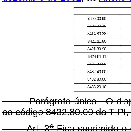
7309.00.90
8408.90.10
8414.80.38
8421.11.90
8421.39.90
8424.81.11
8425.20.00
8432.40.00
8432.80.00
8433.20.10
Parágrafo único. O disp
ao código 8432.80.00 da TIPI,
o
Art. 3
Fica suprimido o 