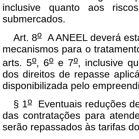
inclusive quanto aos risco
submercados.
o
Art. 8
A ANEEL deverá estab
mecanismos para o tratamento
o
o
o
arts. 5
, 6
e 7
, inclusive 
dos direitos de repasse apli
disponibilizada pelo empreend
o
§ 1
Eventuais reduções de 
das contratações para atende
serão repassados às tarifas do