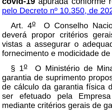
covid-19
apurada conform
pelo Decreto nº 10.350, de 20
o
Art. 4
O Conselho Naciona
deverá propor critérios ger
vistas a assegurar o adequado
fornecimento e modicidade de t
o
§ 1
O Ministério de Minas
garantia de suprimento propos
de cálculo da garantia físic
ser efetuado pela Empresa
mediante critérios gerais de g