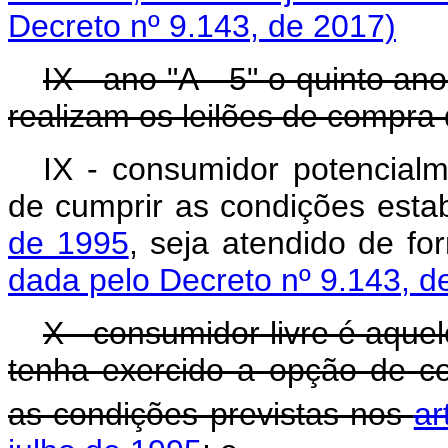
Decreto nº 9.143, de 2017)
IX - ano "A - 5" o quinto a
realizam os leilões de compra 
IX - consumidor potencialm
de cumprir as condições esta
de 1995
, seja atendido de fo
dada pelo Decreto nº 9.143, d
X - consumidor livre é aque
tenha exercido a opção de co
as condições previstas nos
ar