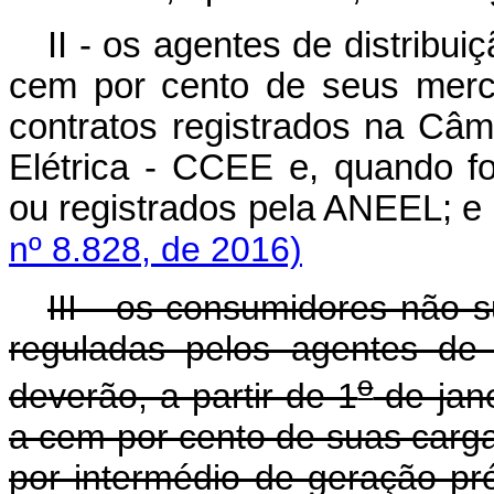
II - os agentes de distribu
cem por cento de seus merc
contratos registrados na Câ
Elétrica - CCEE e, quando f
ou registrados pela ANEEL; e
nº 8.828, de 2016)
III - os consumidores não 
reguladas pelos agentes de 
o
deverão, a partir de 1
de jane
a cem por cento de suas carga
por intermédio de geração pró