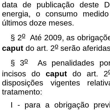
data de publicação deste D
energia, o consumo medido
últimos doze meses.
o
§ 2
Até 2009, as obrigações
o
caput
do art. 2
serão aferidas
o
§ 3
As penalidades por 
incisos do
caput
do art. 2
disposições vigentes relat
tratamento:
I - para a obrigação previ