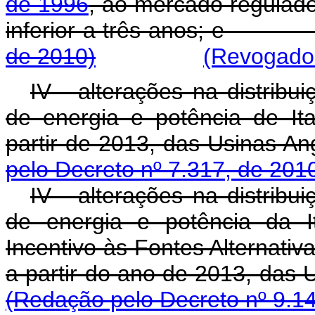
de 1996
, ao mercado regulado
inferior a três anos
de 2010)
(Revogado 
IV - alterações na distribu
de energia e potência de It
partir de 2013, das Usi
pelo Decreto nº 7.317, de 201
IV - alterações na distribu
de energia e potência da I
Incentivo às Fontes Alternativ
a partir do ano de 2013, das 
(Redação pelo Decreto nº 9.1