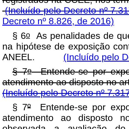
(Incluído pelo Decreto nº 7.3
Decreto nº 8.826, de 2016)
o
§ 6
As penalidades de que
na hipótese de exposição cont
ANEEL.
(Incluído pelo 
o
§ 7
Entende-se por exposi
atendimento ao disposto no art
(Incluído pelo Decreto nº 7.31
§ 7
º
Entende-se por exposi
atendimento ao disposto n
observada a avaliação d