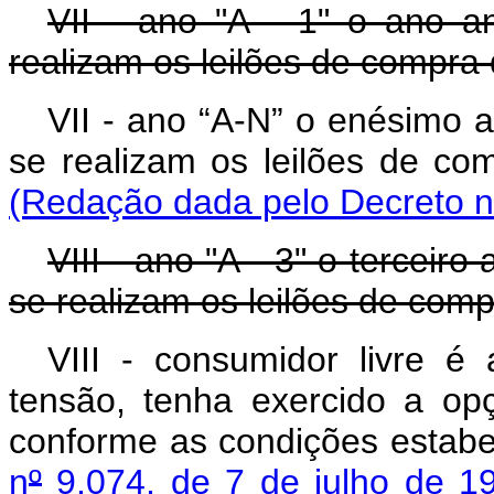
VII - ano "A - 1" o ano a
realizam os leilões de compra 
VII - ano “A-N” o enésimo 
se realizam os leilões de com
(Redação dada pelo Decreto n
VIII - ano "A - 3" o terceir
se realizam os leilões de comp
VIII - consumidor livre é
tensão, tenha exercido a op
conforme as condições estab
n
º
9.074, de 7 de julho de 1