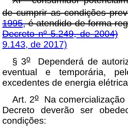
XI - consumidor potencialm
de cumprir as condições pre
1995,
é atendido de for
Decreto nº 5.249, de 2004)
9.143, de 2017)
o
§ 3
Dependerá de autoriz
eventual e temporária, pe
excedentes de energia elétrica
o
Art. 2
Na comercialização d
Decreto deverão ser obedec
condições: