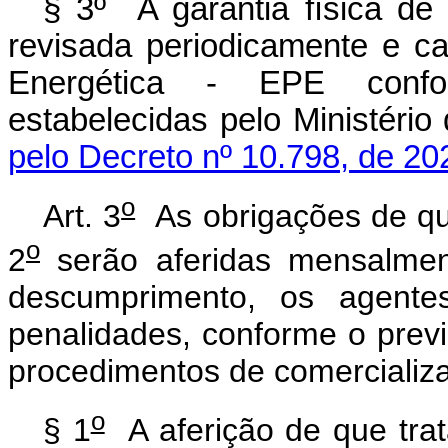
§ 3º A garantia física d
revisada periodicamente e c
Energética - EPE confor
estabelecidas pelo Minist
pelo Decreto nº 10.798, de 20
o
Art. 3
As obrigações de qu
o
2
serão aferidas mensalme
descumprimento, os agentes
penalidades, conforme o prev
procedimentos de comercializ
o
§ 1
A aferição de que tra