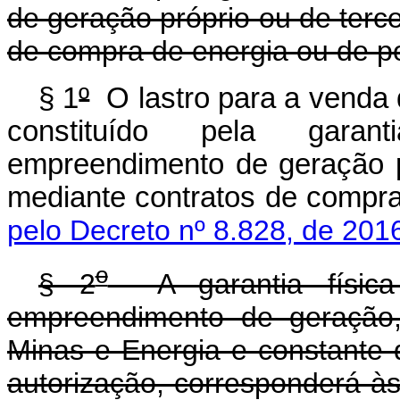
de geração próprio ou de terce
de compra de energia ou de po
§ 1
º
O lastro para a venda d
constituído pela garan
empreendimento de geração pr
mediante contratos de compra
pelo Decreto nº 8.828, de 201
o
§ 2
A garantia física
empreendimento de geração, 
Minas e Energia e constante 
autorização, corresponderá à