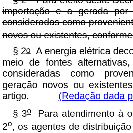
§ 2
Para efeito deste Decre
importação e a gerada por 
consideradas como provenien
novos ou existentes, conforme 
o
§ 2
A energia elétrica deco
meio de fontes alternativas
consideradas como prove
geração novos ou existentes
artigo.
(Redação dada pe
o
§ 3
Para atendimento à obr
o
2
, os agentes de distribuiç