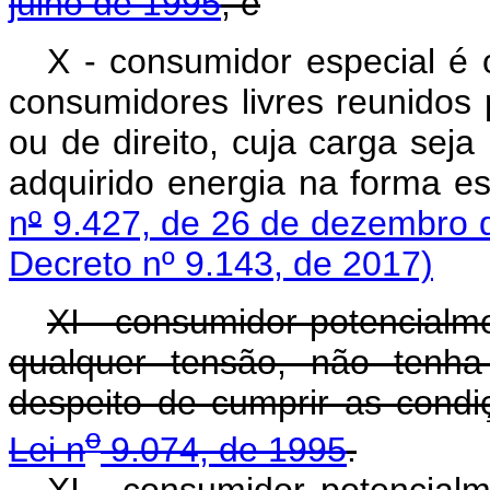
julho de 1995
; e
X - consumidor especial é 
consumidores livres reunidos
ou de direito, cuja carga sej
adquirido energia na forma e
n
º
9.427, de 26 de dezembro 
Decreto nº 9.143, de 2017)
XI - consumidor potencialme
qualquer tensão, não tenh
despeito de cumprir as condi
o
Lei n
9.074, de 1995
.