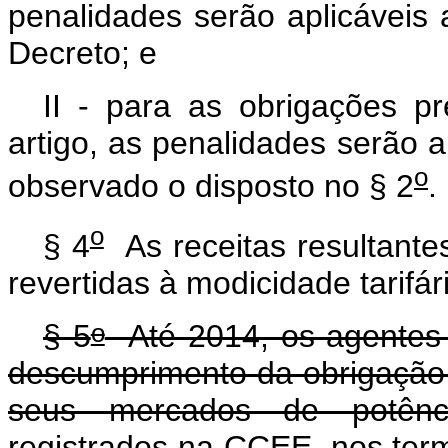
penalidades serão aplicáveis 
Decreto; e
II - para as obrigações pre
artigo, as penalidades serão ap
o
observado o disposto no § 2
.
o
§ 4
As receitas resultante
revertidas à modicidade tarifá
o
§ 5
Até 2014, os agentes f
descumprimento da obrigação
seus mercados de potênci
registrados na CCEE, nos term