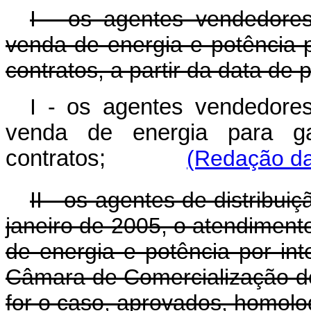
I - os agentes vendedores
venda de energia e potência 
contratos, a partir da data de
I -
os agentes vendedores
venda de energia para g
contratos;
(Redação da
II - os agentes de distribuiç
janeiro de 2005, o atendimen
de energia e potência por int
Câmara de Comercialização de
for o caso, aprovados, homolo