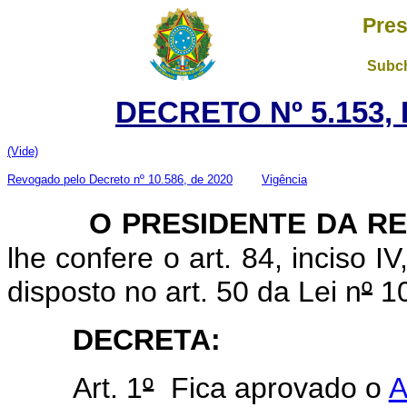
Pres
Subch
DECRETO Nº 5.153, 
(Vide)
Revogado pelo Decreto nº 10.586, de 2020
Vigência
O PRESIDENTE DA R
lhe confere o art. 84, inciso I
disposto no art. 50 da Lei n
º
10
DECRETA:
Art. 1
º
Fica aprovado o
A