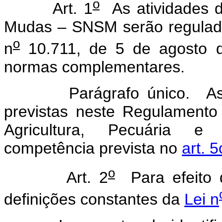
o
Art. 1
As atividades d
Mudas – SNSM serão regulada
o
n
10.711, de 5 de agosto 
normas complementares.
Parágrafo único. As açõ
previstas neste Regulamento 
Agricultura, Pecuária e
competência prevista no
art. 
o
Art. 2
Para efeito d
definições constantes da
Lei n