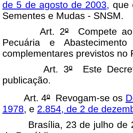
de 5 de agosto de 2003,
que d
Sementes e Mudas - SNSM.
Art. 2
º
Compete ao Mi
Pecuária e Abasteciment
complementares previstos no 
Art. 3
º
Este Decret
publicação.
Art. 4
º
Revogam-se os
D
1978
, e
2.854, de 2 de dezem
Brasília, 23 de julho de 