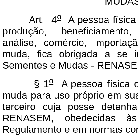
MUDAS
o
Art. 4
A pessoa física 
produção, beneficiamento
análise, comércio, importa
muda, fica obrigada a se i
Sementes e Mudas - RENASE
o
§ 1
A pessoa física o
muda para uso próprio em su
terceiro cuja posse detenh
RENASEM, obedecidas às 
Regulamento e em normas co