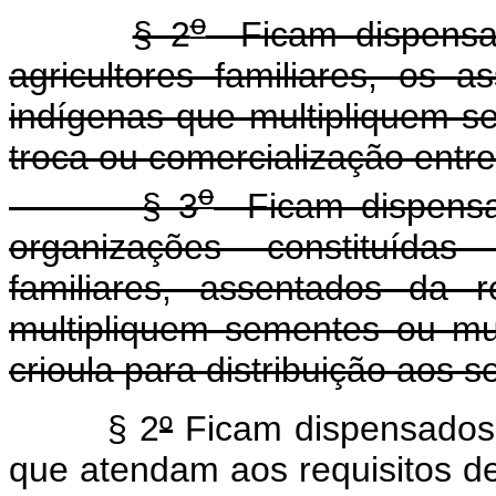
o
§ 2
Ficam dispensa
agricultores familiares, os 
indígenas que multipliquem s
troca ou comercialização entre 
o
§ 3
Ficam dispensa
organizações constituídas 
familiares, assentados da 
multipliquem sementes ou muda
crioula para distribuição aos 
§ 2
º
Ficam dispensados
que atendam aos requisitos d