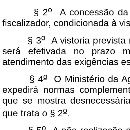
o
§ 2
A concessão da in
fiscalizador, condicionada à vis
o
§ 3
A vistoria prevista
será efetivada no prazo 
atendimento das exigências es
o
§ 4
O Ministério da Ag
expedirá normas complement
que se mostra desnecessária 
o
que trata o § 2
.
o