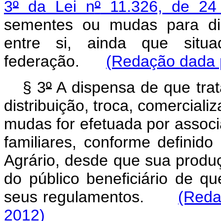
3
º
da Lei n
º
11.326, de 24 
sementes ou mudas para dist
entre si, ainda que situ
federação.
(Redação dada p
§ 3
º
A dispensa de que trat
distribuição, troca, comercial
mudas for efetuada por associ
familiares, conforme definido
Agrário, desde que sua produ
do público beneficiário de q
seus regulamentos.
(Reda
2012)