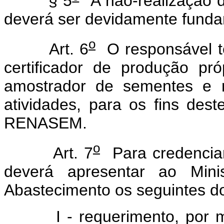
§ 5
A não-realização da
deverá ser devidamente fundam
o
Art. 6
O responsável téc
certificador de produção pró
amostrador de sementes e m
atividades, para os fins des
RENASEM.
o
Art. 7
Para credencia
deverá apresentar ao Minis
Abastecimento os seguintes d
I - requerimento, por meio