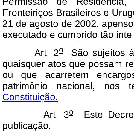
Permissão de Residência,
Fronteiriços Brasileiros e Ur
21 de agosto de 2002, apenso 
executado e cumprido tão int
o
Art. 2
São sujeitos à
quaisquer atos que possam res
ou que acarretem encargo
patrimônio nacional, nos
Constituição.
o
Art. 3
Este Decret
publicação.