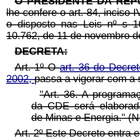
O PRESIDENTE DA REP
lhe confere o art. 84, inciso 
o disposto nas Leis nº s 1
10.762, de 11 de novembro d
DECRETA:
Art. 1º O
art. 36 do Decre
2002,
passa a vigorar com a 
"Art. 36. A programa
da CDE será elaborada
de Minas e Energia." (
Art. 2º Este Decreto entra 