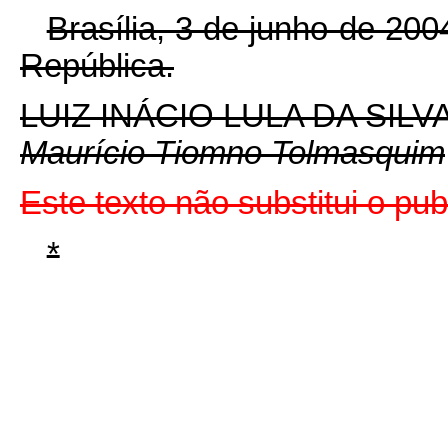
Brasília, 3 de junho de 20
República.
LUIZ INÁCIO LULA DA SILV
Maurício Tiomno Tolmasquim
Este texto não substitui o pu
*