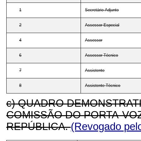
Secretário-Adjunto
1
Assessor Especial
2
Assessor
4
Assessor Técnico
6
Assistente
7
Assistente Técnico
8
c) QUADRO DEMONSTRAT
COMISSÃO DO PORTA-VOZ
REPÚBLICA.
(Revogado pelo