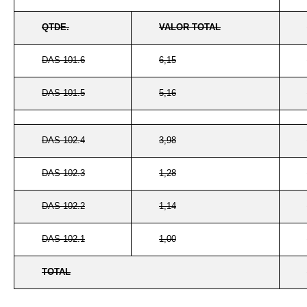
QTDE.
VALOR TOTAL
DAS 101.6
6,15
DAS 101.5
5,16
DAS 102.4
3,98
DAS 102.3
1,28
DAS 102.2
1,14
DAS 102.1
1,00
TOTAL