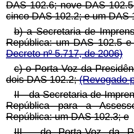
DAS 102.6; nove DAS 102.5;
cinco DAS 102.2; e um DAS 
b) a Secretaria de Impren
República: um DAS 102.5 
Decreto nº 5.717, de 2006)
c) o Porta-Voz da Presidê
dois DAS 102.2;
(Revogado p
II - da Secretaria de Impr
República para a Assesso
República: um DAS 102.3; e
III - do Porta-Voz da P