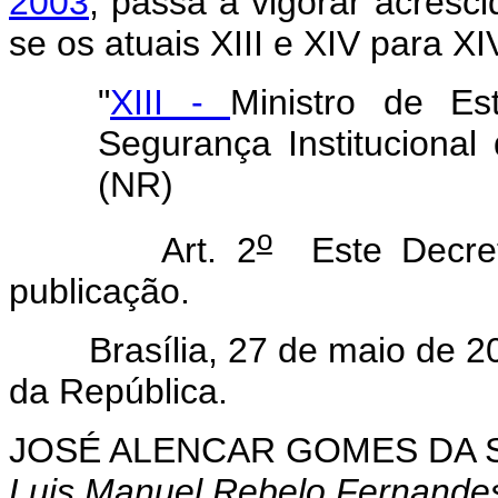
2003
, passa a vigorar acresc
se os atuais XIII e XIV para XI
"
XIII -
Ministro de E
Segurança Institucional
(NR)
o
Art. 2
Este Decret
publicação.
Brasília, 27 de maio de 20
da República.
JOSÉ ALENCAR GOMES DA S
Luis Manuel Rebelo Fernande