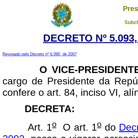
Pres
Subch
DECRETO Nº 5.093,
Revogado pelo Decreto nº 6.090, de 2007
O VICE-PRESIDENTE 
cargo de Presidente da Repúb
confere o art. 84, inciso VI, al
DECRETA:
o
o
Art. 1
O art. 1
do
Dec