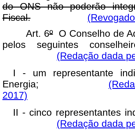
do ONS não poderão integr
Fiscal.
(Revogado 
Art. 6
º
O Conselho de Ad
pelos seguintes conselhei
(Redação dada pel
I - um representante ind
Energia;
(Reda
2017)
II - cinco representantes i
(Redação dada pel