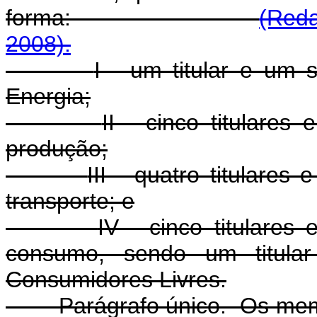
forma:
(Reda
2008).
I - um titular e um 
Energia;
II - cinco titulares
produção;
III - quatro titulares
transporte; e
IV - cinco titulares
consumo, sendo um titular
Consumidores Livres.
Parágrafo único. Os me