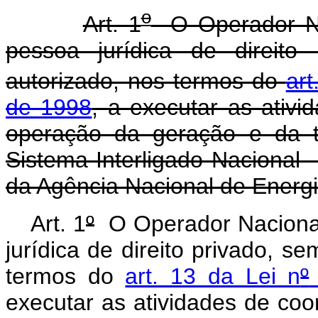
o
Art. 1
O Operador Nac
pessoa jurídica de direito 
autorizado, nos termos do
art
de 1998
, a executar as ativ
operação da geração e da t
Sistema Interligado Nacional -
da Agência Nacional de Energi
Art. 1
º
O Operador Nacional
jurídica de direito privado, se
termos do
art. 13 da Lei n
º
executar as atividades de co