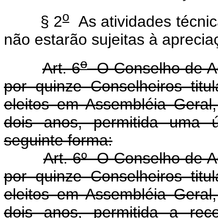
o
§ 2
As atividades técnica
não estarão sujeitas à apreci
o
Art. 6
O Conselho de A
por quinze Conselheiros titu
eleitos em Assembléia Gera
dois anos, permitida uma ú
seguinte forma:
Art. 6
º
O Conselho de Ad
por quinze Conselheiros titu
eleitos em Assembléia Gera
dois anos, permitida a rec