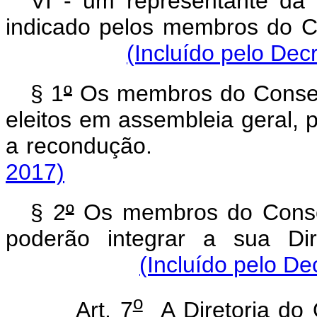
VI - um representante da s
indicado pelos membros do 
(Incluído pelo Dec
§ 1
º
Os membros do Consel
eleitos em assembleia geral, 
a recondução.
2017)
§ 2
º
Os membros do Conse
poderão integrar a sua Dir
(Incluído pelo De
o
Art. 7
A Diretoria do 