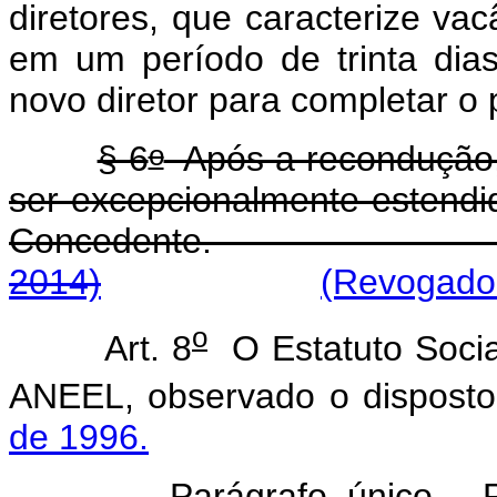
diretores, que caracterize va
em um período de trinta dia
novo diretor para completar o 
o
§ 6
Após a recondução,
ser excepcionalmente estendid
Concedente
2014)
(Revogado 
o
Art. 8
O Estatuto Socia
ANEEL, observado o dispost
de 1996.
Parágrafo único. 