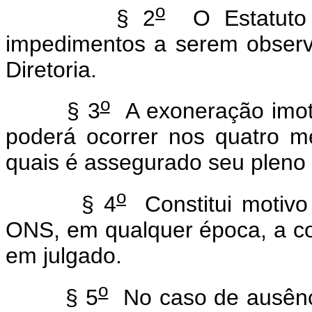
o
§ 2
O Estatuto 
impedimentos a serem obser
Diretoria.
o
§ 3
A exoneração imot
poderá ocorrer nos quatro me
quais é assegurado seu pleno e
o
§ 4
Constitui motivo
ONS, em qualquer época, a c
em julgado.
o
§ 5
No caso de ausênc