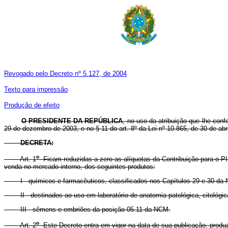
Revogado pelo Decreto nº 5.127, de 2004
Texto para impressão
Produção de efeito
O PRESIDENTE DA REPÚBLICA
, no uso da atribuição que lhe confe
29 de dezembro de 2003, e no § 11 do art. 8º da Lei nº 10.865, de 30 de abr
DECRETA:
o
Art. 1
Ficam reduzidas a zero as alíquotas da Contribuição para o P
venda no mercado interno, dos seguintes produtos:
I - químicos e farmacêuticos, classificados nos Capítulos 29 e 30 da 
II - destinados ao uso em laboratório de anatomia patológica, citológica 
III - sêmens e embriões da posição 05.11 da NCM.
o
Art. 2
Este Decreto entra em vigor na data de sua publicação, produzi