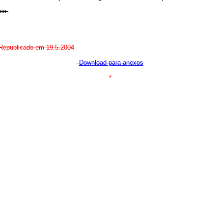
ca.
 Republicado em 19.5.200
4
Download para anexos
*