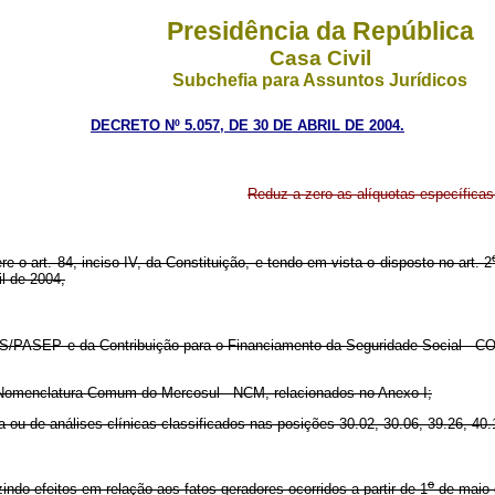
Presidência da República
Casa Civil
Subchefia para Assuntos Jurídicos
DECRETO Nº 5.057, DE 30 DE ABRIL DE 2004.
Reduz a zero as alíquotas específic
re o art. 84, inciso IV, da Constituição, e tendo em vista o disposto no art. 2
il de 2004,
IS/PASEP e da Contribuição para o Financiamento da Seguridade Social - COF
Nomenclatura Comum do Mercosul - NCM, relacionados no Anexo I;
ou de análises clínicas classificados nas posições 30.02, 30.06, 39.26, 40.
o
ndo efeitos em relação aos fatos geradores ocorridos a partir de 1
de maio 