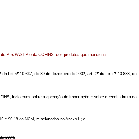
as do PIS/PASEP e da COFINS, dos produtos que menciona.
o
o
o
o
da Lei n
10.637, de 30 de dezembro de 2002, art. 2
da Lei n
10.833, de
INS, incidentes sobre a operação de importação e sobre a receita bruta da
15 e 90.18 da NCM, relacionados no Anexo II; e
de 2004.