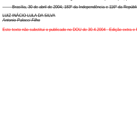
Brasília, 30 de abril de 2004; 183º
da Independência e 116º
da Repúbli
LUIZ INÁCIO LULA DA SILVA
Antonio Palocci Filho
Este texto não substitui o publicado no DOU de 30.4.2004 - Edição extra e