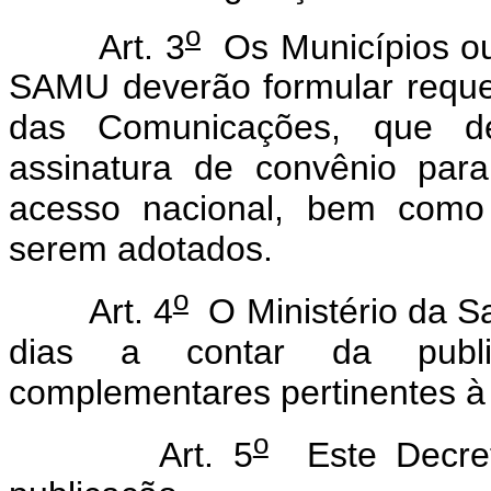
o
Art. 3
Os Municípios ou
SAMU deverão formular reque
das Comunicações, que dec
assinatura de convênio par
acesso nacional, bem como 
serem adotados.
o
Art. 4
O Ministério da S
dias a contar da publi
complementares pertinentes 
o
Art. 5
Este Decret