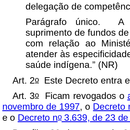
delegação de competênc
Parágrafo único. A 
suprimento de fundos de
com relação ao Ministé
atender às especificidad
saúde indígena.” (NR)
o
Art. 2
Este Decreto entra e
o
Art. 3
Ficam revogados o
novembro de 1997
, o
Decreto 
o
e o
Decreto n
3.639, de 23 de