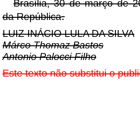
Brasília, 30 de março de 2
.
da República
LUIZ INÁCIO LULA DA SILVA
Márco Thomaz Bastos
Antonio Palocci Filho
Este texto não substitui o pu