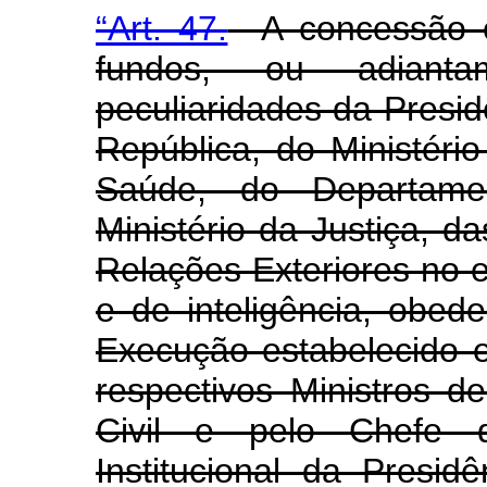
“Art. 47.
A concessão e
fundos, ou adiant
peculiaridades da Presid
República, do Ministéri
Saúde, do Departame
Ministério da Justiça, da
Relações Exteriores no e
e de inteligência, obe
Execução estabelecido 
respectivos Ministros 
Civil e pelo Chefe 
Institucional da Presi