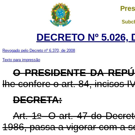
Pres
Subch
DECRETO Nº 5.026, 
Revogado pelo Decreto nº 6.370, de 2008
Texto para impressão
O PRESIDENTE DA REPÚ
lhe confere o art. 84, incisos I
DECRETA:
o
Art. 1
O art. 47 do Decret
1986, passa a vigorar com a s