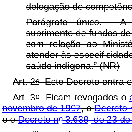
delegação de competênc
Parágrafo único. A 
suprimento de fundos de
com relação ao Ministé
atender às especificidad
saúde indígena.” (NR)
o
Art. 2
Este Decreto entra e
o
Art. 3
Ficam revogados o
novembro de 1997
, o
Decreto 
o
e o
Decreto n
3.639, de 23 de