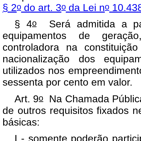
o
o
o
§ 2
do art. 3
da Lei n
10.438
o
§ 4
Será admitida a part
equipamentos de geração
controladora na constituiç
nacionalização dos equip
utilizados nos empreendimen
sessenta por cento em valor.
o
Art. 9
Na Chamada Públic
de outros requisitos fixados n
básicas:
I - somente poderão partic