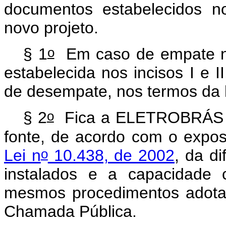
documentos estabelecidos no
novo projeto.
o
§ 1
Em caso de empate n
estabelecida nos incisos I e II
de desempate, nos termos da l
o
§ 2
Fica a ELETROBRÁS aut
fonte, de acordo com o expo
o
Lei n
10.438, de 2002
, da d
instalados e a capacidade 
mesmos procedimentos adotad
Chamada Pública.