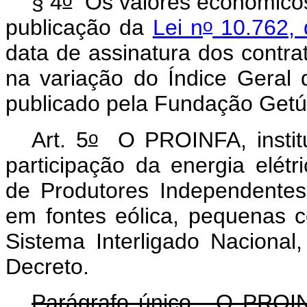
§ 4
Os valores econômicos
o
publicação da
Lei n
10.762, 
data de assinatura dos con
na variação do Índice Geral
publicado pela Fundação Getú
o
Art. 5
O PROINFA, institu
participação da energia elét
de Produtores Independente
em fontes eólica, pequenas ce
Sistema Interligado Nacional
Decreto.
Parágrafo único. O PROIN