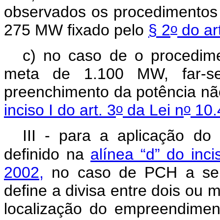
observados os procedimentos d
o
275 MW fixado pelo
§ 2
do art
c) no caso de o procedime
meta de 1.100 MW, far-s
preenchimento da potência nã
o
o
inciso I do art. 3
da Lei n
10.
III - para a aplicação do 
definido na
alínea “d” do inci
2002,
no caso de PCH a ser
define a divisa entre dois ou
localização do empreendimen