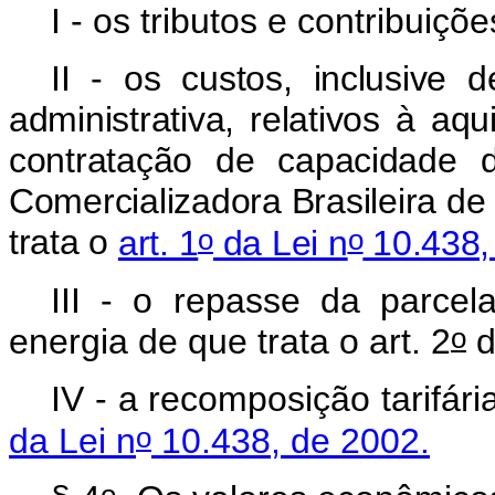
I - os tributos e contribuiçõ
II - os custos, inclusive d
administrativa, relativos à aq
contratação de capacidade 
Comercializadora Brasileira d
o
o
trata o
art. 1
da Lei n
10.438,
III - o repasse da parc
o
energia de que trata o art. 2
d
IV - a recomposição tarifári
o
da Lei n
10.438, de 2002.
o