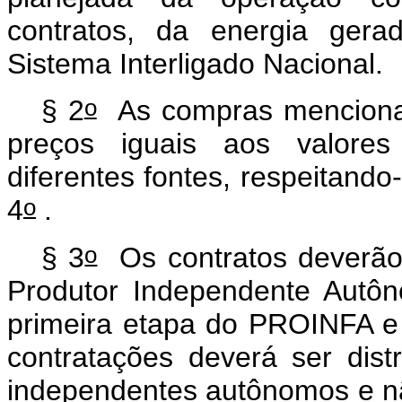
contratos, da energia gera
Sistema Interligado Nacional.
o
§ 2
As compras mencionada
preços iguais aos valores
diferentes fontes, respeitando
o
4
.
o
§ 3
Os contratos deverão s
Produtor Independente Autô
primeira etapa do PROINFA e n
contratações deverá ser dist
independentes autônomos e n