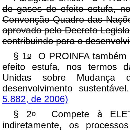
de gases de efeito estufa, n
Convenção-Quadro das Naçõe
aprovado pelo Decreto Legisla
contribuindo para o desenvolv
o
§ 1
O PROINFA também vis
efeito estufa, nos termos
Unidas sobre Mudança d
desenvolvimento sustentáve
5.882, de 2006)
o
§ 2
Compete à ELETRO
indiretamente, os processo