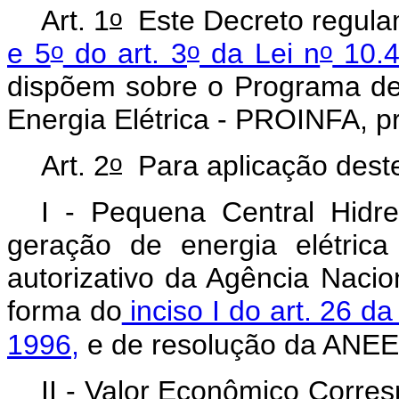
o
Art. 1
Este Decreto regula
o
o
o
e 5
do art. 3
da Lei n
10.4
dispõem sobre o Programa de 
Energia Elétrica - PROINFA, pr
o
Art. 2
Para aplicação dest
I - Pequena Central Hidr
geração de energia elétric
autorizativo da Agência Nacio
forma do
inciso I do art. 26 da
1996,
e de
resolução da ANEE
II - Valor Econômico Corre