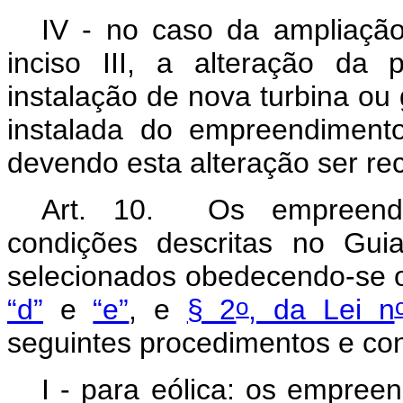
IV - no caso da ampliação
inciso III, a alteração da
instalação de nova turbina ou
instalada do empreendiment
devendo esta alteração ser r
Art. 10. Os empreendim
condições descritas no Gui
selecionados obedecendo-se 
o
“d”
e
“e”
, e
§ 2
, da Lei n
seguintes procedimentos e con
I - para eólica: os empree