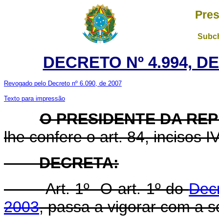
Pres
Subch
DECRETO Nº 4.994, DE
Revogado pelo Decreto nº 6.090, de 2007
Texto para impressão
O PRESIDENTE DA RE
lhe confere o art. 84, incisos I
DECRETA:
Art. 1º O art. 1º do
Decr
2003
, passa a vigorar com a s