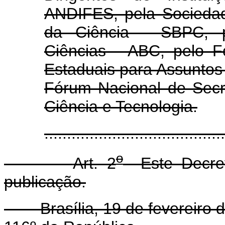
ANDIFES, pela Sociedad
da Ciência - SBPC, p
Ciências - ABC, pelo F
Estaduais para Assuntos 
Fórum Nacional de Secr
Ciência e Tecnologia.
.....................................
o
Art. 2
Este Decret
publicação.
Brasília, 19 de fevereiro d