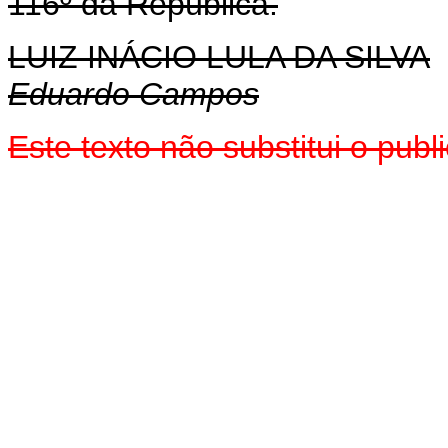
116º da República.
LUIZ INÁCIO LULA DA SILVA
Eduardo Campos
Este texto não substitui o pu