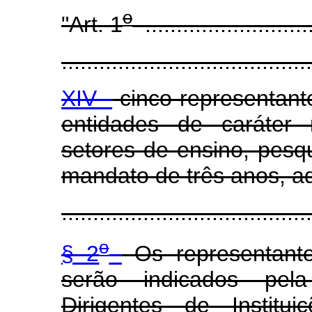
o
"Art. 1
...........................
........................................
XIV -
cinco representante
entidades de caráter 
setores de ensino, pesqu
mandato de três anos, a
........................................
o
§ 2
Os representant
serão indicados pel
Dirigentes de Institu