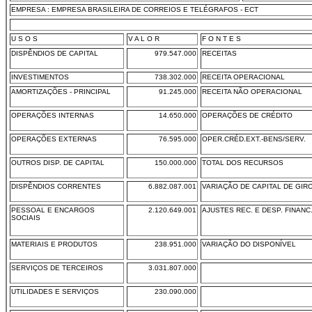
EMPRESA : EMPRESA BRASILEIRA DE CORREIOS E TELÉGRAFOS - ECT
U S O S
V A L O R
F O N T E S
DISPÊNDIOS DE CAPITAL
979.547.000
RECEITAS
INVESTIMENTOS
738.302.000
RECEITA OPERACIONAL
AMORTIZAÇÕES - PRINCIPAL
91.245.000
RECEITA NÃO OPERACIONAL
OPERAÇÕES INTERNAS
14.650.000
OPERAÇÕES DE CRÉDITO
OPERAÇÕES EXTERNAS
76.595.000
OPER.CRÉD.EXT.-BENS/SERV.
OUTROS DISP. DE CAPITAL
150.000.000
TOTAL DOS RECURSOS
DISPÊNDIOS CORRENTES
6.882.087.001
VARIAÇÃO DE CAPITAL DE GIR
PESSOAL E ENCARGOS
2.120.649.001
AJUSTES REC. E DESP. FINANC
SOCIAIS
MATERIAIS E PRODUTOS
238.951.000
VARIAÇÃO DO DISPONÍVEL
SERVIÇOS DE TERCEIROS
3.031.807.000
UTILIDADES E SERVIÇOS
230.090.000