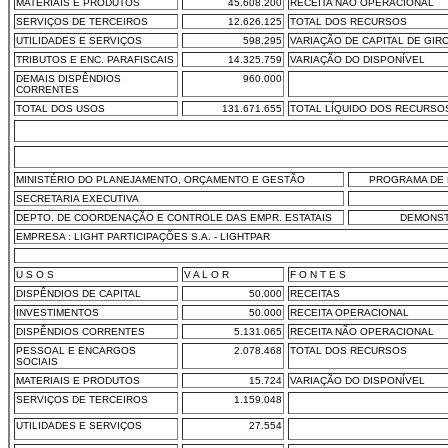
MATERIAIS E PRODUTOS
45.608.200
RECEITA NÃO OPERACIONAL
SERVIÇOS DE TERCEIROS
12.626.125
TOTAL DOS RECURSOS
UTILIDADES E SERVIÇOS
598.295
VARIAÇÃO DE CAPITAL DE GIR
TRIBUTOS E ENC. PARAFISCAIS
14.325.759
VARIAÇÃO DO DISPONÍVEL
DEMAIS DISPÊNDIOS
960.000
CORRENTES
TOTAL DOS USOS
131.671.655
TOTAL LÍQUIDO DOS RECURSO
MINISTÉRIO DO PLANEJAMENTO, ORÇAMENTO E GESTÃO
PROGRAMA DE 
SECRETARIA EXECUTIVA
DEPTO. DE COORDENAÇÃO E CONTROLE DAS EMPR. ESTATAIS
DEMONST
EMPRESA : LIGHT PARTICIPAÇÕES S.A. - LIGHTPAR
U S O S
V A L O R
F O N T E S
DISPÊNDIOS DE CAPITAL
50.000
RECEITAS
INVESTIMENTOS
50.000
RECEITA OPERACIONAL
DISPÊNDIOS CORRENTES
5.131.065
RECEITA NÃO OPERACIONAL
PESSOAL E ENCARGOS
2.078.468
TOTAL DOS RECURSOS
SOCIAIS
MATERIAIS E PRODUTOS
15.724
VARIAÇÃO DO DISPONÍVEL
SERVIÇOS DE TERCEIROS
1.159.048
UTILIDADES E SERVIÇOS
27.554