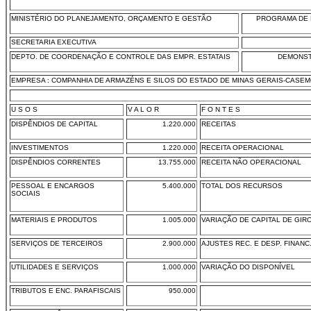
MINISTÉRIO DO PLANEJAMENTO, ORÇAMENTO E GESTÃO
PROGRAMA DE 
SECRETARIA EXECUTIVA
DEPTO. DE COORDENAÇÃO E CONTROLE DAS EMPR. ESTATAIS
DEMONST
EMPRESA : COMPANHIA DE ARMAZÉNS E SILOS DO ESTADO DE MINAS GERAIS-CASE
U S O S
V A L O R
F O N T E S
DISPÊNDIOS DE CAPITAL
1.220.000
RECEITAS
INVESTIMENTOS
1.220.000
RECEITA OPERACIONAL
DISPÊNDIOS CORRENTES
13.755.000
RECEITA NÃO OPERACIONAL
PESSOAL E ENCARGOS
5.400.000
TOTAL DOS RECURSOS
SOCIAIS
MATERIAIS E PRODUTOS
1.005.000
VARIAÇÃO DE CAPITAL DE GIR
SERVIÇOS DE TERCEIROS
2.900.000
AJUSTES REC. E DESP. FINANC
UTILIDADES E SERVIÇOS
1.000.000
VARIAÇÃO DO DISPONÍVEL
TRIBUTOS E ENC. PARAFISCAIS
950.000