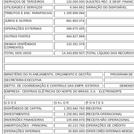
SERVIÇOS DE TERCEIROS
132.000.000
AJUSTES REC. E DESP. FINANC
UTILIDADES E SERVIÇOS
6.064.661
VARIAÇÃO DO DISPONÍVEL
TRIBUTOS E ENC. PARAFISCAIS
1.195.909.084
JUROS E OUTROS
891.803.374
OPERAÇÕES EXTERNAS
396.975.405
OUTRAS FONTES
494.827.969
DEMAIS DISPÊNDIOS
132.351.379
CORRENTES
TOTAL DOS USOS
14.343.859.507
TOTAL LÍQUIDO DOS RECURSO
MINISTÉRIO DO PLANEJAMENTO, ORÇAMENTO E GESTÃO
PROGRAMA DE 
SECRETARIA EXECUTIVA
DEPTO. DE COORDENAÇÃO E CONTROLE DAS EMPR. ESTATAIS
DEMONST
EMPRESA : CENTRAIS ELÉTRICAS DO NORTE DO BRASIL S.A. - ELETRONORTE
U S O S
V A L O R
F O N T E S
DISPÊNDIOS DE CAPITAL
1.353.940.763
RECEITAS
INVESTIMENTOS
1.156.661.000
RECEITA OPERACIONAL
INVERSÕES FINANCEIRAS
105.068.970
RECEITA NÃO OPERACIONAL
AMORTIZAÇÕES - PRINCIPAL
92.210.793
OPERAÇÕES DE CRÉDITO
OPERAÇÕES INTERNAS
30.800.000
OPER.CRÉD.INTERNAS-MOEDA