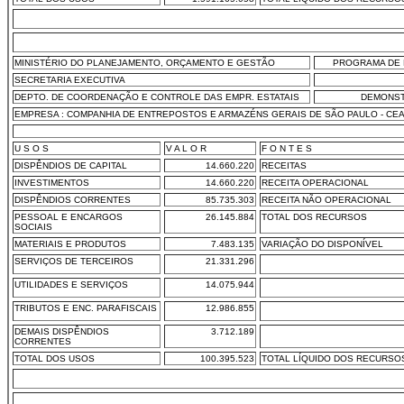
MINISTÉRIO DO PLANEJAMENTO, ORÇAMENTO E GESTÃO
PROGRAMA DE 
SECRETARIA EXECUTIVA
DEPTO. DE COORDENAÇÃO E CONTROLE DAS EMPR. ESTATAIS
DEMONST
EMPRESA : COMPANHIA DE ENTREPOSTOS E ARMAZÉNS GERAIS DE SÃO PAULO - CE
U S O S
V A L O R
F O N T E S
DISPÊNDIOS DE CAPITAL
14.660.220
RECEITAS
INVESTIMENTOS
14.660.220
RECEITA OPERACIONAL
DISPÊNDIOS CORRENTES
85.735.303
RECEITA NÃO OPERACIONAL
PESSOAL E ENCARGOS
26.145.884
TOTAL DOS RECURSOS
SOCIAIS
MATERIAIS E PRODUTOS
7.483.135
VARIAÇÃO DO DISPONÍVEL
SERVIÇOS DE TERCEIROS
21.331.296
UTILIDADES E SERVIÇOS
14.075.944
TRIBUTOS E ENC. PARAFISCAIS
12.986.855
DEMAIS DISPÊNDIOS
3.712.189
CORRENTES
TOTAL DOS USOS
100.395.523
TOTAL LÍQUIDO DOS RECURSO