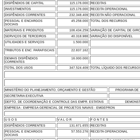
DISPÊNDIOS DE CAPITAL
115.176.000
RECEITAS
INVESTIMENTOS
115.176.000
RECEITA OPERACIONAL
DISPÊNDIOS CORRENTES
232.348.409
RECEITA NÃO OPERACIONAL
PESSOAL E ENCARGOS
45.258.000
TOTAL DOS RECURSOS
SOCIAIS
MATERIAIS E PRODUTOS
106.434.259
VARIAÇÃO DE CAPITAL DE GIR
SERVIÇOS DE TERCEIROS
40.318.988
VARIAÇÃO DO DISPONÍVEL
UTILIDADES E SERVIÇOS
1.500.000
TRIBUTOS E ENC. PARAFISCAIS
22.837.162
DEMAIS DISPÊNDIOS
16.000.000
CORRENTES
TOTAL DOS USOS
347.524.409
TOTAL LÍQUIDO DOS RECURSO
MINISTÉRIO DO PLANEJAMENTO, ORÇAMENTO E GESTÃO
PROGRAMA DE 
SECRETARIA EXECUTIVA
DEPTO. DE COORDENAÇÃO E CONTROLE DAS EMPR. ESTATAIS
DEMONST
EMPRESA : EMPRESA GERENCIAL DE PROJETOS NAVAIS - EMGEPRON
U S O S
V A L O R
F O N T E S
DISPÊNDIOS CORRENTES
131.671.655
RECEITAS
PESSOAL E ENCARGOS
57.553.276
RECEITA OPERACIONAL
SOCIAIS