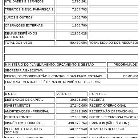
UTILIDADES E SERVIÇOS
2.730.261
TRIBUTOS E ENC. PARAFISCAIS
7.354.703
JUROS E OUTROS
1.909.700
OPERAÇÕES EXTERNAS
1.909.700
DEMAIS DISPÊNDIOS
12.899.028
CORRENTES
TOTAL DOS USOS
50.489.054
TOTAL LÍQUIDO DOS RECURSO
MINISTÉRIO DO PLANEJAMENTO, ORÇAMENTO E GESTÃO
PROGRAMA DE 
SECRETARIA EXECUTIVA
DEPTO. DE COORDENAÇÃO E CONTROLE DAS EMPR. ESTATAIS
DEMONST
EMPRESA : CENTRAIS ELÉTRICAS DE RONDÔNIA S.A. - CERON
U S O S
V A L O R
F O N T E S
DISPÊNDIOS DE CAPITAL
39.823.205
RECEITAS
INVESTIMENTOS
27.140.000
RECEITA OPERACIONAL
AMORTIZAÇÕES - PRINCIPAL
12.683.205
RECEITA NÃO OPERACIONAL
OUTRAS FONTES
12.683.205
OUTROS RECURSOS-LONGO P
DISPÊNDIOS CORRENTES
498.072.764
EMPR./FIN.(NÃO INST.FIN.)
PESSOAL E ENCARGOS
40.966.940
TOTAL DOS RECURSOS
SOCIAIS