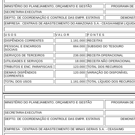
MINISTÉRIO DO PLANEJAMENTO, ORÇAMENTO E GESTÃO
PROGRAMA DE 
SECRETARIA EXECUTIVA
DEPTO. DE COORDENAÇÃO E CONTROLE DAS EMPR. ESTATAIS
DEMONST
EMPRESA : CENTRAIS DE ABASTECIMENTO DO AMAZONAS S.A.- CEASA/AM(EM LIQUID
U S O S
V A L O R
F O N T E S
DISPÊNDIOS CORRENTES
1.161.000
RECEITAS
PESSOAL E ENCARGOS
664.000
SUBSIDIO DO TESOURO
SOCIAIS
SERVIÇOS DE TERCEIROS
236.000
RECEITA OPERACIONAL
UTILIDADES E SERVIÇOS
18.000
RECEITA NÃO OPERACIONAL
TRIBUTOS E ENC. PARAFISCAIS
123.000
TOTAL DOS RECURSOS
DEMAIS DISPÊNDIOS
120.000
VARIAÇÃO DO DISPONÍVEL
CORRENTES
TOTAL DOS USOS
1.161.000
TOTAL LÍQUIDO DOS RECURSO
MINISTÉRIO DO PLANEJAMENTO, ORÇAMENTO E GESTÃO
PROGRAMA DE 
SECRETARIA EXECUTIVA
DEPTO. DE COORDENAÇÃO E CONTROLE DAS EMPR. ESTATAIS
DEMONST
EMPRESA : CENTRAIS DE ABASTECIMENTO DE MINAS GERAIS S.A. - CEASA/MG