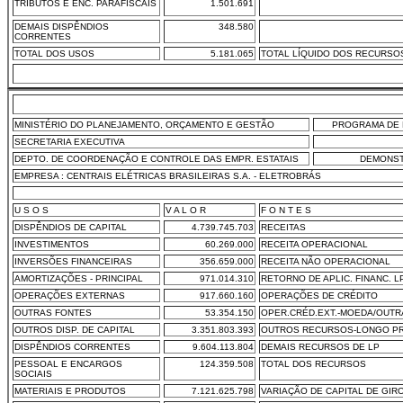
TRIBUTOS E ENC. PARAFISCAIS
1.501.691
DEMAIS DISPÊNDIOS
348.580
CORRENTES
TOTAL DOS USOS
5.181.065
TOTAL LÍQUIDO DOS RECURSO
MINISTÉRIO DO PLANEJAMENTO, ORÇAMENTO E GESTÃO
PROGRAMA DE 
SECRETARIA EXECUTIVA
DEPTO. DE COORDENAÇÃO E CONTROLE DAS EMPR. ESTATAIS
DEMONST
EMPRESA : CENTRAIS ELÉTRICAS BRASILEIRAS S.A. - ELETROBRÁS
U S O S
V A L O R
F O N T E S
DISPÊNDIOS DE CAPITAL
4.739.745.703
RECEITAS
INVESTIMENTOS
60.269.000
RECEITA OPERACIONAL
INVERSÕES FINANCEIRAS
356.659.000
RECEITA NÃO OPERACIONAL
AMORTIZAÇÕES - PRINCIPAL
971.014.310
RETORNO DE APLIC. FINANC. L
OPERAÇÕES EXTERNAS
917.660.160
OPERAÇÕES DE CRÉDITO
OUTRAS FONTES
53.354.150
OPER.CRÉD.EXT.-MOEDA/OUTR
OUTROS DISP. DE CAPITAL
3.351.803.393
OUTROS RECURSOS-LONGO P
DISPÊNDIOS CORRENTES
9.604.113.804
DEMAIS RECURSOS DE LP
PESSOAL E ENCARGOS
124.359.508
TOTAL DOS RECURSOS
SOCIAIS
MATERIAIS E PRODUTOS
7.121.625.798
VARIAÇÃO DE CAPITAL DE GIR