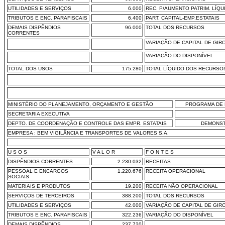
UTILIDADES E SERVIÇOS
6.000
REC. P/AUMENTO PATRIM. LÍQU
TRIBUTOS E ENC. PARAFISCAIS
6.400
PART. CAPITAL-EMP.ESTATAIS
DEMAIS DISPÊNDIOS
96.000
TOTAL DOS RECURSOS
CORRENTES
VARIAÇÃO DE CAPITAL DE GIR
VARIAÇÃO DO DISPONÍVEL
TOTAL DOS USOS
175.280
TOTAL LÍQUIDO DOS RECURSO
MINISTÉRIO DO PLANEJAMENTO, ORÇAMENTO E GESTÃO
PROGRAMA DE 
SECRETARIA EXECUTIVA
DEPTO. DE COORDENAÇÃO E CONTROLE DAS EMPR. ESTATAIS
DEMONST
EMPRESA : BEM VIGILÂNCIA E TRANSPORTES DE VALORES S.A.
U S O S
V A L O R
F O N T E S
DISPÊNDIOS CORRENTES
2.230.032
RECEITAS
PESSOAL E ENCARGOS
1.220.676
RECEITA OPERACIONAL
SOCIAIS
MATERIAIS E PRODUTOS
19.200
RECEITA NÃO OPERACIONAL
SERVIÇOS DE TERCEIROS
388.200
TOTAL DOS RECURSOS
UTILIDADES E SERVIÇOS
42.000
VARIAÇÃO DE CAPITAL DE GIR
TRIBUTOS E ENC. PARAFISCAIS
322.236
VARIAÇÃO DO DISPONÍVEL
DEMAIS DISPÊNDIOS
237.720