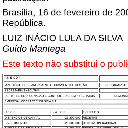
Brasília, 16 de fevereiro de 20
República.
LUIZ INÁCIO LULA DA SILVA
Guido Mantega
Este texto não substitui o pub
A N E X O I
MINISTÉRIO DO PLANEJAMENTO, ORÇAMENTO E GESTÃO
PROGRAMA DE 
SECRETARIA EXECUTIVA
DEPTO. DE COORDENAÇÃO E CONTROLE DAS EMPR. ESTATAIS
DEMONST
EMPRESA : COBRA TECNOLOGIA S.A.
U S O S
V A L O R
F O N T E S
DISPÊNDIOS DE CAPITAL
26.250.000
RECEITAS
INVESTIMENTOS
20.000.000
RECEITA OPERACIONAL