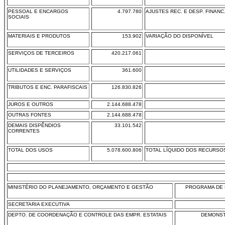
PESSOAL E ENCARGOS
4.797.780
AJUSTES REC. E DESP. FINANC
SOCIAIS
MATERIAIS E PRODUTOS
153.902
VARIAÇÃO DO DISPONÍVEL
SERVIÇOS DE TERCEIROS
420.217.061
UTILIDADES E SERVIÇOS
361.600
TRIBUTOS E ENC. PARAFISCAIS
126.830.826
JUROS E OUTROS
2.144.688.478
OUTRAS FONTES
2.144.688.478
DEMAIS DISPÊNDIOS
33.101.542
CORRENTES
TOTAL DOS USOS
5.078.600.806
TOTAL LÍQUIDO DOS RECURSO
MINISTÉRIO DO PLANEJAMENTO, ORÇAMENTO E GESTÃO
PROGRAMA DE 
SECRETARIA EXECUTIVA
DEPTO. DE COORDENAÇÃO E CONTROLE DAS EMPR. ESTATAIS
DEMONST