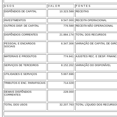
U S O S
V A L O R
F O N T E S
DISPÊNDIOS DE CAPITAL
10.323.589
RECEITAS
INVESTIMENTOS
9.547.000
RECEITA OPERACIONAL
OUTROS DISP. DE CAPITAL
776.589
RECEITA NÃO OPERACIONAL
DISPÊNDIOS CORRENTES
21.884.174
TOTAL DOS RECURSOS
PESSOAL E ENCARGOS
6.347.306
VARIAÇÃO DE CAPITAL DE GIR
SOCIAIS
MATERIAIS E PRODUTOS
774.941
AJUSTES REC. E DESP. FINANC
SERVIÇOS DE TERCEIROS
8.152.202
VARIAÇÃO DO DISPONÍVEL
UTILIDADES E SERVIÇOS
5.667.696
TRIBUTOS E ENC. PARAFISCAIS
714.029
DEMAIS DISPÊNDIOS
228.000
CORRENTES
TOTAL DOS USOS
32.207.763
TOTAL LÍQUIDO DOS RECURSO