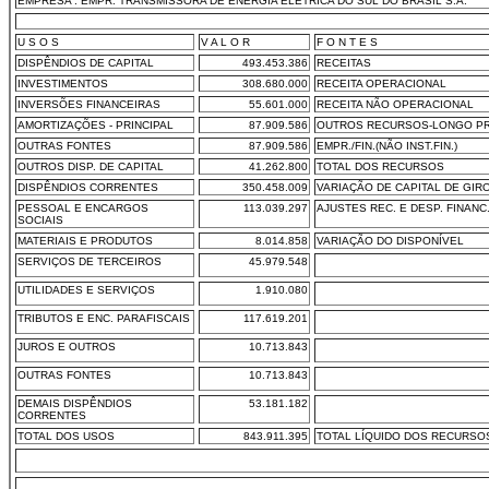
EMPRESA : EMPR. TRANSMISSORA DE ENERGIA ELÉTRICA DO SUL DO BRASIL S.A.
U S O S
V A L O R
F O N T E S
DISPÊNDIOS DE CAPITAL
493.453.386
RECEITAS
INVESTIMENTOS
308.680.000
RECEITA OPERACIONAL
INVERSÕES FINANCEIRAS
55.601.000
RECEITA NÃO OPERACIONAL
AMORTIZAÇÕES - PRINCIPAL
87.909.586
OUTROS RECURSOS-LONGO P
OUTRAS FONTES
87.909.586
EMPR./FIN.(NÃO INST.FIN.)
OUTROS DISP. DE CAPITAL
41.262.800
TOTAL DOS RECURSOS
DISPÊNDIOS CORRENTES
350.458.009
VARIAÇÃO DE CAPITAL DE GIR
PESSOAL E ENCARGOS
113.039.297
AJUSTES REC. E DESP. FINANC
SOCIAIS
MATERIAIS E PRODUTOS
8.014.858
VARIAÇÃO DO DISPONÍVEL
SERVIÇOS DE TERCEIROS
45.979.548
UTILIDADES E SERVIÇOS
1.910.080
TRIBUTOS E ENC. PARAFISCAIS
117.619.201
JUROS E OUTROS
10.713.843
OUTRAS FONTES
10.713.843
DEMAIS DISPÊNDIOS
53.181.182
CORRENTES
TOTAL DOS USOS
843.911.395
TOTAL LÍQUIDO DOS RECURSO