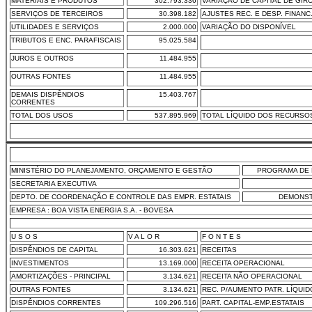
MATERIAIS E PRODUTOS
302.793.336
VARIAÇÃO DE CAPITAL DE GIR
SERVIÇOS DE TERCEIROS
30.398.182
AJUSTES REC. E DESP. FINANC
UTILIDADES E SERVIÇOS
2.000.000
VARIAÇÃO DO DISPONÍVEL
TRIBUTOS E ENC. PARAFISCAIS
95.025.584
JUROS E OUTROS
11.484.955
OUTRAS FONTES
11.484.955
DEMAIS DISPÊNDIOS
15.403.767
CORRENTES
TOTAL DOS USOS
537.895.969
TOTAL LÍQUIDO DOS RECURSO
MINISTÉRIO DO PLANEJAMENTO, ORÇAMENTO E GESTÃO
PROGRAMA DE 
SECRETARIA EXECUTIVA
DEPTO. DE COORDENAÇÃO E CONTROLE DAS EMPR. ESTATAIS
DEMONST
EMPRESA : BOA VISTA ENERGIA S.A. - BOVESA
U S O S
V A L O R
F O N T E S
DISPÊNDIOS DE CAPITAL
16.303.621
RECEITAS
INVESTIMENTOS
13.169.000
RECEITA OPERACIONAL
AMORTIZAÇÕES - PRINCIPAL
3.134.621
RECEITA NÃO OPERACIONAL
OUTRAS FONTES
3.134.621
REC. P/AUMENTO PATR. LÍQUID
DISPÊNDIOS CORRENTES
109.296.516
PART. CAPITAL-EMP.ESTATAIS