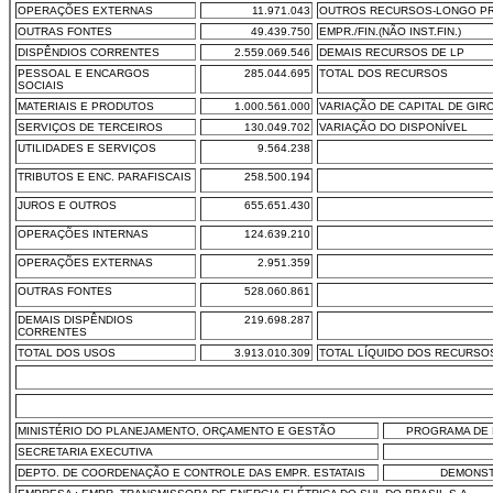
OPERAÇÕES EXTERNAS
11.971.043
OUTROS RECURSOS-LONGO P
OUTRAS FONTES
49.439.750
EMPR./FIN.(NÃO INST.FIN.)
DISPÊNDIOS CORRENTES
2.559.069.546
DEMAIS RECURSOS DE LP
PESSOAL E ENCARGOS
285.044.695
TOTAL DOS RECURSOS
SOCIAIS
MATERIAIS E PRODUTOS
1.000.561.000
VARIAÇÃO DE CAPITAL DE GIR
SERVIÇOS DE TERCEIROS
130.049.702
VARIAÇÃO DO DISPONÍVEL
UTILIDADES E SERVIÇOS
9.564.238
TRIBUTOS E ENC. PARAFISCAIS
258.500.194
JUROS E OUTROS
655.651.430
OPERAÇÕES INTERNAS
124.639.210
OPERAÇÕES EXTERNAS
2.951.359
OUTRAS FONTES
528.060.861
DEMAIS DISPÊNDIOS
219.698.287
CORRENTES
TOTAL DOS USOS
3.913.010.309
TOTAL LÍQUIDO DOS RECURSO
MINISTÉRIO DO PLANEJAMENTO, ORÇAMENTO E GESTÃO
PROGRAMA DE 
SECRETARIA EXECUTIVA
DEPTO. DE COORDENAÇÃO E CONTROLE DAS EMPR. ESTATAIS
DEMONST