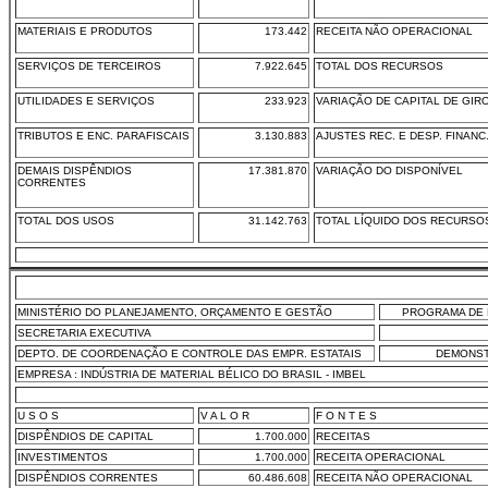
MATERIAIS E PRODUTOS
173.442
RECEITA NÃO OPERACIONAL
SERVIÇOS DE TERCEIROS
7.922.645
TOTAL DOS RECURSOS
UTILIDADES E SERVIÇOS
233.923
VARIAÇÃO DE CAPITAL DE GIR
TRIBUTOS E ENC. PARAFISCAIS
3.130.883
AJUSTES REC. E DESP. FINANC
DEMAIS DISPÊNDIOS
17.381.870
VARIAÇÃO DO DISPONÍVEL
CORRENTES
TOTAL DOS USOS
31.142.763
TOTAL LÍQUIDO DOS RECURSO
MINISTÉRIO DO PLANEJAMENTO, ORÇAMENTO E GESTÃO
PROGRAMA DE 
SECRETARIA EXECUTIVA
DEPTO. DE COORDENAÇÃO E CONTROLE DAS EMPR. ESTATAIS
DEMONST
EMPRESA : INDÚSTRIA DE MATERIAL BÉLICO DO BRASIL - IMBEL
U S O S
V A L O R
F O N T E S
DISPÊNDIOS DE CAPITAL
1.700.000
RECEITAS
INVESTIMENTOS
1.700.000
RECEITA OPERACIONAL
DISPÊNDIOS CORRENTES
60.486.608
RECEITA NÃO OPERACIONAL