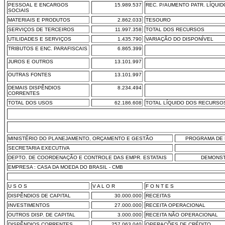
PESSOAL E ENCARGOS
15.989.537
REC. P/AUMENTO PATR. LÍQUID
SOCIAIS
MATERIAIS E PRODUTOS
2.862.033
TESOURO
SERVIÇOS DE TERCEIROS
11.997.358
TOTAL DOS RECURSOS
UTILIDADES E SERVIÇOS
1.435.790
VARIAÇÃO DO DISPONÍVEL
TRIBUTOS E ENC. PARAFISCAIS
6.865.399
JUROS E OUTROS
13.101.997
OUTRAS FONTES
13.101.997
DEMAIS DISPÊNDIOS
8.234.494
CORRENTES
TOTAL DOS USOS
62.186.608
TOTAL LÍQUIDO DOS RECURSO
MINISTÉRIO DO PLANEJAMENTO, ORÇAMENTO E GESTÃO
PROGRAMA DE 
SECRETARIA EXECUTIVA
DEPTO. DE COORDENAÇÃO E CONTROLE DAS EMPR. ESTATAIS
DEMONST
EMPRESA : CASA DA MOEDA DO BRASIL - CMB
U S O S
V A L O R
F O N T E S
DISPÊNDIOS DE CAPITAL
30.000.000
RECEITAS
INVESTIMENTOS
27.000.000
RECEITA OPERACIONAL
OUTROS DISP. DE CAPITAL
3.000.000
RECEITA NÃO OPERACIONAL
DISPÊNDIOS CORRENTES
257.063.040
OPERAÇÕES DE CRÉDITO