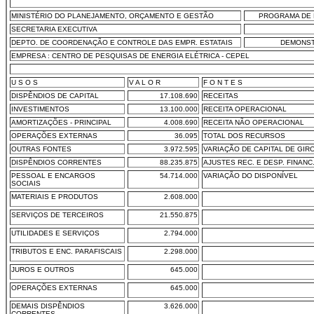
MINISTÉRIO DO PLANEJAMENTO, ORÇAMENTO E GESTÃO
PROGRAMA DE 
SECRETARIA EXECUTIVA
DEPTO. DE COORDENAÇÃO E CONTROLE DAS EMPR. ESTATAIS
DEMONST
EMPRESA : CENTRO DE PESQUISAS DE ENERGIA ELÉTRICA - CEPEL
U S O S
V A L O R
F O N T E S
DISPÊNDIOS DE CAPITAL
17.108.690
RECEITAS
INVESTIMENTOS
13.100.000
RECEITA OPERACIONAL
AMORTIZAÇÕES - PRINCIPAL
4.008.690
RECEITA NÃO OPERACIONAL
OPERAÇÕES EXTERNAS
36.095
TOTAL DOS RECURSOS
OUTRAS FONTES
3.972.595
VARIAÇÃO DE CAPITAL DE GIR
DISPÊNDIOS CORRENTES
88.235.875
AJUSTES REC. E DESP. FINANC
PESSOAL E ENCARGOS
54.714.000
VARIAÇÃO DO DISPONÍVEL
SOCIAIS
MATERIAIS E PRODUTOS
2.608.000
SERVIÇOS DE TERCEIROS
21.550.875
UTILIDADES E SERVIÇOS
2.794.000
TRIBUTOS E ENC. PARAFISCAIS
2.298.000
JUROS E OUTROS
645.000
OPERAÇÕES EXTERNAS
645.000
DEMAIS DISPÊNDIOS
3.626.000
CORRENTES