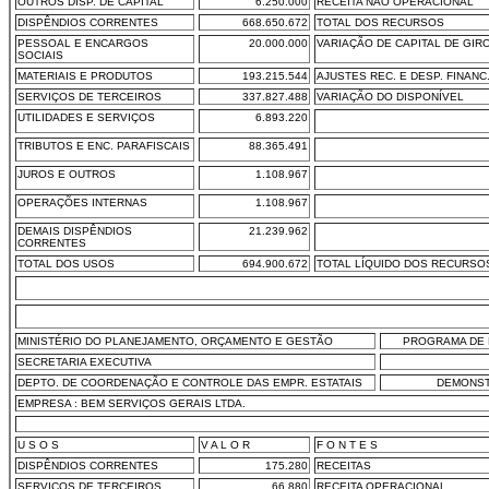
OUTROS DISP. DE CAPITAL
6.250.000
RECEITA NÃO OPERACIONAL
DISPÊNDIOS CORRENTES
668.650.672
TOTAL DOS RECURSOS
PESSOAL E ENCARGOS
20.000.000
VARIAÇÃO DE CAPITAL DE GIR
SOCIAIS
MATERIAIS E PRODUTOS
193.215.544
AJUSTES REC. E DESP. FINANC
SERVIÇOS DE TERCEIROS
337.827.488
VARIAÇÃO DO DISPONÍVEL
UTILIDADES E SERVIÇOS
6.893.220
TRIBUTOS E ENC. PARAFISCAIS
88.365.491
JUROS E OUTROS
1.108.967
OPERAÇÕES INTERNAS
1.108.967
DEMAIS DISPÊNDIOS
21.239.962
CORRENTES
TOTAL DOS USOS
694.900.672
TOTAL LÍQUIDO DOS RECURSO
MINISTÉRIO DO PLANEJAMENTO, ORÇAMENTO E GESTÃO
PROGRAMA DE 
SECRETARIA EXECUTIVA
DEPTO. DE COORDENAÇÃO E CONTROLE DAS EMPR. ESTATAIS
DEMONST
EMPRESA : BEM SERVIÇOS GERAIS LTDA.
U S O S
V A L O R
F O N T E S
DISPÊNDIOS CORRENTES
175.280
RECEITAS
SERVIÇOS DE TERCEIROS
66.880
RECEITA OPERACIONAL