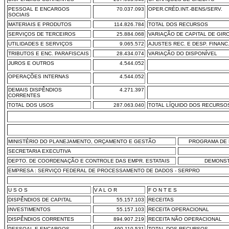
PESSOAL E ENCARGOS
70.037.093
OPER.CRÉD.INT.-BENS/SERV.
SOCIAIS
MATERIAIS E PRODUTOS
114.826.784
TOTAL DOS RECURSOS
SERVIÇOS DE TERCEIROS
25.884.068
VARIAÇÃO DE CAPITAL DE GIR
UTILIDADES E SERVIÇOS
9.065.572
AJUSTES REC. E DESP. FINANC
TRIBUTOS E ENC. PARAFISCAIS
28.434.074
VARIAÇÃO DO DISPONÍVEL
JUROS E OUTROS
4.544.052
OPERAÇÕES INTERNAS
4.544.052
DEMAIS DISPÊNDIOS
4.271.397
CORRENTES
TOTAL DOS USOS
287.063.040
TOTAL LÍQUIDO DOS RECURSO
MINISTÉRIO DO PLANEJAMENTO, ORÇAMENTO E GESTÃO
PROGRAMA DE 
SECRETARIA EXECUTIVA
DEPTO. DE COORDENAÇÃO E CONTROLE DAS EMPR. ESTATAIS
DEMONST
EMPRESA : SERVIÇO FEDERAL DE PROCESSAMENTO DE DADOS - SERPRO
U S O S
V A L O R
F O N T E S
DISPÊNDIOS DE CAPITAL
55.157.103
RECEITAS
INVESTIMENTOS
55.157.103
RECEITA OPERACIONAL
DISPÊNDIOS CORRENTES
894.907.219
RECEITA NÃO OPERACIONAL
PESSOAL E ENCARGOS
490.110.531
TOTAL DOS RECURSOS