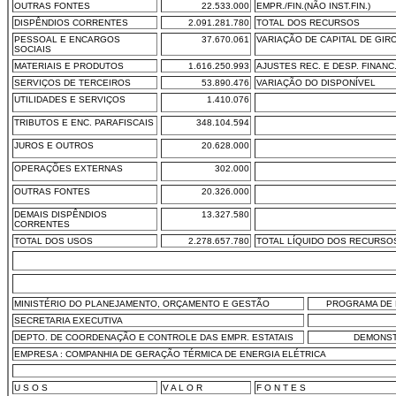
OUTRAS FONTES
22.533.000
EMPR./FIN.(NÃO INST.FIN.)
DISPÊNDIOS CORRENTES
2.091.281.780
TOTAL DOS RECURSOS
PESSOAL E ENCARGOS
37.670.061
VARIAÇÃO DE CAPITAL DE GIR
SOCIAIS
MATERIAIS E PRODUTOS
1.616.250.993
AJUSTES REC. E DESP. FINANC
SERVIÇOS DE TERCEIROS
53.890.476
VARIAÇÃO DO DISPONÍVEL
UTILIDADES E SERVIÇOS
1.410.076
TRIBUTOS E ENC. PARAFISCAIS
348.104.594
JUROS E OUTROS
20.628.000
OPERAÇÕES EXTERNAS
302.000
OUTRAS FONTES
20.326.000
DEMAIS DISPÊNDIOS
13.327.580
CORRENTES
TOTAL DOS USOS
2.278.657.780
TOTAL LÍQUIDO DOS RECURSO
MINISTÉRIO DO PLANEJAMENTO, ORÇAMENTO E GESTÃO
PROGRAMA DE 
SECRETARIA EXECUTIVA
DEPTO. DE COORDENAÇÃO E CONTROLE DAS EMPR. ESTATAIS
DEMONST
EMPRESA : COMPANHIA DE GERAÇÃO TÉRMICA DE ENERGIA ELÉTRICA
U S O S
V A L O R
F O N T E S