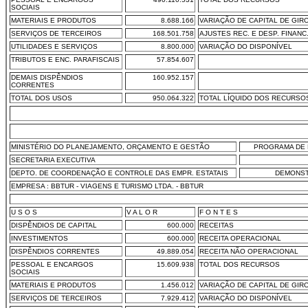
SOCIAIS
MATERIAIS E PRODUTOS
8.688.166
VARIAÇÃO DE CAPITAL DE GIR
SERVIÇOS DE TERCEIROS
168.501.758
AJUSTES REC. E DESP. FINANC
UTILIDADES E SERVIÇOS
8.800.000
VARIAÇÃO DO DISPONÍVEL
TRIBUTOS E ENC. PARAFISCAIS
57.854.607
DEMAIS DISPÊNDIOS
160.952.157
CORRENTES
TOTAL DOS USOS
950.064.322
TOTAL LÍQUIDO DOS RECURSO
MINISTÉRIO DO PLANEJAMENTO, ORÇAMENTO E GESTÃO
PROGRAMA DE 
SECRETARIA EXECUTIVA
DEPTO. DE COORDENAÇÃO E CONTROLE DAS EMPR. ESTATAIS
DEMONST
EMPRESA : BBTUR - VIAGENS E TURISMO LTDA. - BBTUR
U S O S
V A L O R
F O N T E S
DISPÊNDIOS DE CAPITAL
600.000
RECEITAS
INVESTIMENTOS
600.000
RECEITA OPERACIONAL
DISPÊNDIOS CORRENTES
49.889.054
RECEITA NÃO OPERACIONAL
PESSOAL E ENCARGOS
15.609.938
TOTAL DOS RECURSOS
SOCIAIS
MATERIAIS E PRODUTOS
1.456.012
VARIAÇÃO DE CAPITAL DE GIR
SERVIÇOS DE TERCEIROS
7.929.412
VARIAÇÃO DO DISPONÍVEL