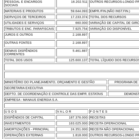
PESSOAL E ENCARGOS
16.202.511
OUTROS RECURSOS-LONGO P
SOCIAIS
MATERIAIS E PRODUTOS
59.644.093
EMPR./FIN.(NÃO INST.FIN.)
SERVIÇOS DE TERCEIROS
17.233.374
TOTAL DOS RECURSOS
UTILIDADES E SERVIÇOS
660.000
VARIAÇÃO DE CAPITAL DE GIR
TRIBUTOS E ENC. PARAFISCAIS
7.925.754
VARIAÇÃO DO DISPONÍVEL
JUROS E OUTROS
2.168.897
OUTRAS FONTES
2.168.897
DEMAIS DISPÊNDIOS
5.461.887
CORRENTES
TOTAL DOS USOS
125.600.137
TOTAL LÍQUIDO DOS RECURSO
MINISTÉRIO DO PLANEJAMENTO, ORÇAMENTO E GESTÃO
PROGRAMA DE 
SECRETARIA EXECUTIVA
DEPTO. DE COORDENAÇÃO E CONTROLE DAS EMPR. ESTATAIS
DEMONST
EMPRESA : MANAUS ENERGIA S.A.
U S O S
V A L O R
F O N T E S
DISPÊNDIOS DE CAPITAL
187.376.000
RECEITAS
INVESTIMENTOS
163.025.000
RECEITA OPERACIONAL
AMORTIZAÇÕES - PRINCIPAL
24.351.000
RECEITA NÃO OPERACIONAL
OPERAÇÕES EXTERNAS
1.818.000
OUTROS RECURSOS-LONGO P