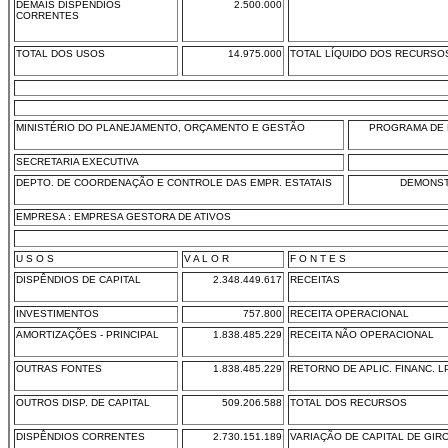
DEMAIS DISPÊNDIOS
2.500.000
CORRENTES
TOTAL DOS USOS
14.975.000
TOTAL LÍQUIDO DOS RECURSO
MINISTÉRIO DO PLANEJAMENTO, ORÇAMENTO E GESTÃO
PROGRAMA DE 
SECRETARIA EXECUTIVA
DEPTO. DE COORDENAÇÃO E CONTROLE DAS EMPR. ESTATAIS
DEMONST
EMPRESA : EMPRESA GESTORA DE ATIVOS
U S O S
V A L O R
F O N T E S
DISPÊNDIOS DE CAPITAL
2.348.449.617
RECEITAS
INVESTIMENTOS
757.800
RECEITA OPERACIONAL
AMORTIZAÇÕES - PRINCIPAL
1.838.485.229
RECEITA NÃO OPERACIONAL
OUTRAS FONTES
1.838.485.229
RETORNO DE APLIC. FINANC. L
OUTROS DISP. DE CAPITAL
509.206.588
TOTAL DOS RECURSOS
DISPÊNDIOS CORRENTES
2.730.151.189
VARIAÇÃO DE CAPITAL DE GIR