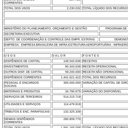
CORRENTES
TOTAL DOS USOS
2.230.032
TOTAL LÍQUIDO DOS RECURSO
MINISTÉRIO DO PLANEJAMENTO, ORÇAMENTO E GESTÃO
PROGRAMA DE 
SECRETARIA EXECUTIVA
DEPTO. DE COORDENAÇÃO E CONTROLE DAS EMPR. ESTATAIS
DEMONST
EMPRESA : EMPRESA BRASILEIRA DE INFRA-ESTRUTURA AEROPORTUÁRIA - INFRAER
U S O S
V A L O R
F O N T E S
DISPÊNDIOS DE CAPITAL
149.543.636
RECEITAS
INVESTIMENTOS
90.343.636
RECEITA OPERACIONAL
OUTROS DISP. DE CAPITAL
59.200.000
RECEITA NÃO OPERACIONAL
DISPÊNDIOS CORRENTES
1.441.621.422
TOTAL DOS RECURSOS
PESSOAL E ENCARGOS
365.000.000
VARIAÇÃO DE CAPITAL DE GIR
SOCIAIS
MATERIAIS E PRODUTOS
34.790.675
VARIAÇÃO DO DISPONÍVEL
SERVIÇOS DE TERCEIROS
514.215.719
UTILIDADES E SERVIÇOS
114.479.919
TRIBUTOS E ENC. PARAFISCAIS
132.325.339
DEMAIS DISPÊNDIOS
280.809.770
CORRENTES
TOTAL DOS USOS
1.591.165.058
TOTAL LÍQUIDO DOS RECURSO