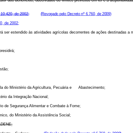
 o valor dos benefícios, observados os limites previstos em lei e a disponib
º 10.420, de 2002;
(Revogado pelo Decreto nº 6.760, de 2009)
0, de 2002;
derá ser estendido às atividades agrícolas decorrentes de ações destinadas a
residirá;
stão;
la do Ministério da Agricultura, Pecuária e Abastecimento;
tério da Integração Nacional;
ário de Segurança Alimentar e Combate à Fome;
ico, do Ministério da Assistência Social;
 ADENE;