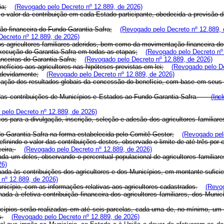
ia;
(Revogado pelo Decreto nº 12.889, de 2026)
e o valor da contribuição em cada Estado participante, obedecida a previsão
stão financeira do Fundo Garantia-Safra;
(Revogado pelo Decreto nº 12.889, 
Decreto nº 12.889, de 2026)
os agricultores familiares aderidos, bem como da movimentação financeira do
execução do Garantia-Safra em todas as etapas;
(Revogado pelo Decreto nº
anceiras do Garantia-Safra;
(Revogado pelo Decreto nº 12.889, de 2026)
enefícios aos agricultores nas hipóteses previstas em lei;
(Revogado pelo De
ndevidamente;
(Revogado pelo Decreto nº 12.889, de 2026)
ação dos resultados globais da concessão do benefício, com base em seus da
o das contribuições de Municípios e Estados ao Fundo Garantia-Safra.
(Inc
pelo Decreto nº 12.889, de 2026)
cos para a divulgação, inscrição, seleção e adesão dos agricultores familia
ndo Garantia-Safra na forma estabelecida pelo Comitê Gestor;
(Revogado pel
finindo o valor das contribuições destes, observado o limite de até três por 
ceira;
(Revogado pelo Decreto nº 12.889, de 2026)
cada um deles, observando o percentual populacional de agricultores familia
26)
onada às contribuições dos agricultores e dos Municípios, em montante sufici
 nº 12.889, de 2026)
unicípio, com as informações relativas aos agricultores cadastrados.
(Revog
ada à efetiva contribuição financeira dos agricultores familiares, dos Muni
cípios serão realizadas em até seis parcelas, cada uma de, no mínimo, um s
s.
(Revogado pelo Decreto nº 12.889, de 2026)