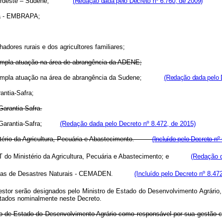
 do Nordeste – Sudene;
(Redação dada pelo Decreto nº 6.760, de 2009)
ia - EMBRAPA;
adores rurais e dos agricultores familiares;
 ampla atuação na área de abrangência da ADENE;
ampla atuação na área de abrangência da Sudene;
(Redação dada pelo D
antia-Safra;
arantia-Safra.
 ao Garantia-Safra;
(Redação dada pelo Decreto nº 8.472, de 2015)
nistério da Agricultura, Pecuária e Abastecimento.
(Incluído pelo Decreto nº
NMET do Ministério da Agricultura, Pecuária e Abastecimento; e
(Redação d
rtas de Desastres Naturais - CEMADEN.
(Incluído pelo Decreto nº 8.47
or serão designados pelo Ministro de Estado do Desenvolvimento Agrário, me
itados nominalmente neste Decreto.
o de Estado do Desenvolvimento Agrário como responsável por sua gestão cont