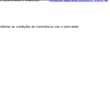
ilidade orçamentária e financeira;
(Redação dada pelo Decreto nº 8.472, de
 melhorar as condições de convivência com o semi-árido.