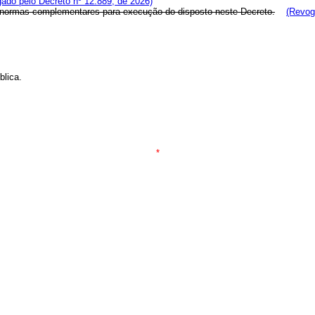
ado pelo Decreto nº 12.889, de 2026)
s normas complementares para execução do disposto neste Decreto.
(Revog
lica.
*