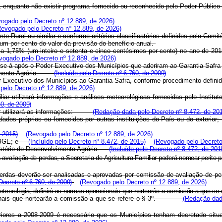
nquanto não existir programa fornecido ou reconhecido pelo Poder Público no
ogado pelo Decreto nº 12.889, de 2026)
Revogado pelo Decreto nº 12.889, de 2026)
o Rural ou similar e conforme critérios classificatórios definidos pelo Comit
 um por cento do valor da previsão do benefício anual.
r a 1,75% (um inteiro e setenta e cinco centésimos por cento) no ano de 201
vogado pelo Decreto nº 12.889, de 2026)
ar-se-á após o Poder Executivo dos Municípios que aderiram ao Garantia-Sa
olvimento Agrário.
(Incluído pelo Decreto nº 6.760, de 2009)
Executivo dos Municípios ao Garantia-Safra, conforme procedimento definido 
pelo Decreto nº 12.889, de 2026)
iar utilizará informações e análises meteorológicas fornecidas pelo Instit
60, de 2009)
iliar utilizará as informações:
(Redação dada pelo Decreto nº 8.472, de 20
dados próprios ou fornecidos por outras instituições do País ou do exter
e 2015)
(Revogado pelo Decreto nº 12.889, de 2026)
 - IBGE; e
(Incluído pelo Decreto nº 8.472, de 2015)
(Revogado pelo Decreto
inistério do Desenvolvimento Agrário.
(Incluído pelo Decreto nº 8.472, de 201
 avaliação de perdas, a Secretaria de Agricultura Familiar poderá nomear perito
rdas deverão ser analisadas e aprovadas por comissão de avaliação de perda
 Decreto nº 6.760, de 2009)
(Revogado pelo Decreto nº 12.889, de 2026)
Meteorologia, definirá as normas operacionais que nortearão a comissão a que se r
eracionais que nortearão a comissão a que se refere o § 3º.
(Redação dad
iores a 2008-2009 é necessário que os Municípios tenham decretado situa