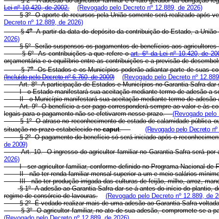
§ 2º A adesão do agricultor familiar é o fato gerador da obrigação 
Lei nº 10.420, de 2002.
(Revogado pelo Decreto nº 12.889, de 2026)
§ 3º O aporte de recursos pela União somente será realizado após veri
Decreto nº 12.889, de 2026)
o
§ 4
A partir da data do depósito da contribuição do Estado, a União e
2026)
§ 5º Serão suspensos os pagamentos de benefícios aos agricultores 
§ 6º As contribuições a que refere o
art. 6º da Lei nº 10.420, de 20
orçamentária e o equilíbrio entre as contribuições e a previsão de desembol
o
§ 7
Os Estados e os Municípios poderão adiantar parte de suas con
(Incluído pelo Decreto nº 6.760, de 2009)
(Revogado pelo Decreto nº 12.889
Art. 8º A participação de Estados e Municípios no Garantia-Safra d
I - o Estado manifestará sua aceitação mediante termo de adesão a 
II - o Município manifestará sua aceitação mediante termo de adesã
Art. 9º O benefício a ser pago corresponderá sempre ao valor e às co
legais para o pagamento não se efetivarem nesse prazo.
(Revogado pelo 
§ 1º O atraso no reconhecimento de estado de calamidade pública ou 
situação no prazo estabelecido no
caput
.
(Revogado pelo Decreto nº 
§ 2º O pagamento do benefício só será iniciado após o reconheciment
de 2009)
Art. 10. O ingresso do agricultor familiar no Garantia-Safra será 
2026)
I - ser agricultor familiar, conforme definido no Programa Nacional 
II - não ter renda familiar mensal superior a um e meio salários mín
III - não ter produção irrigada das culturas de feijão, milho, arroz, ma
§ 1º A adesão ao Garantia-Safra dar-se-á antes do início do plantio, 
regime de consórcio de lavouras.
(Revogado pelo Decreto nº 12.889, de 2
§ 2º É vedado realizar mais de uma adesão ao Garantia-Safra voltada
§ 3º O agricultor familiar, no ato de sua adesão, compromete-se a p
(Revogado pelo Decreto nº 12.889, de 2026)