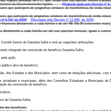
es das regiões definidas no § 1º, que, tendo feito sua adesão, vierem a perd
lo Ministério do Desenvolvimento Agrário.
(Redação dada pelo Decreto nº 8.
iares que participem de programas similares de transferência de renda rela
ares que participem de programas similares de transferência de renda relac
 nº 6.760, de 2009)
(Revogado pelo Decreto nº 12.889, de 2026)
ão financeira diretamente a cada família é de até R$ 700,00 (setecentos reais
anceira diretamente a cada família em até seis parcelas mensais, iguais e
mitê Gestor do Garantia-Safra e terá as seguintes atribuições:
iamento integrado da concessão do benefício Garantia-Safra;
s pela ação;
 público alvo do benefício;
nião, dos Estados e dos Municípios, bem como de dotações adicionais, com
icos estaduais e municipais, além dos Conselhos Estaduais e Municipais de
iação da concessão do benefício;
iciários;
ivo do Garantia-Safra;
alor dos benefícios;