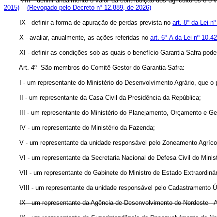
VIII - definir anualmente o valor da contribuição dos agricultores e
2015)
(Revogado pelo Decreto nº 12.889, de 2026)
IX - definir a forma de apuração de perdas prevista no
art. 8º da Lei n
X - avaliar, anualmente, as ações referidas no
art. 6
º
-A da Lei n
º
10.42
XI - definir as condições sob as quais o benefício Garantia-Safra po
Art. 4
º
São membros do Comitê Gestor do Garantia-Safra:
I - um representante do Ministério do Desenvolvimento Agrário, que o p
II - um representante da Casa Civil da Presidência da República;
III - um representante do Ministério do Planejamento, Orçamento e Ge
IV - um representante do Ministério da Fazenda;
V - um representante da unidade responsável pelo Zoneamento Agríco
VI - um representante da Secretaria Nacional de Defesa Civil do Minis
VII - um representante do Gabinete do Ministro de Estado Extraordin
VIII - um representante da unidade responsável pelo Cadastramento Ún
IX - um representante da Agência de Desenvolvimento do Nordeste -