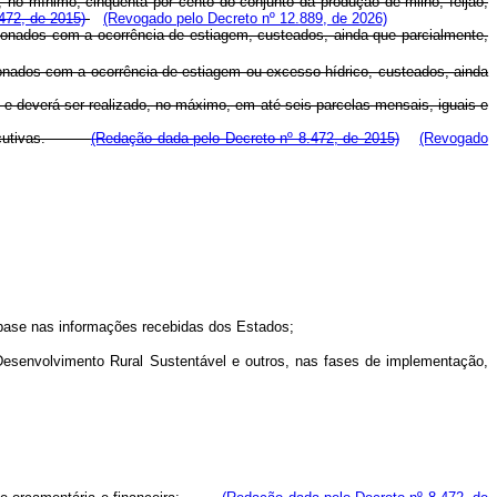
er, no mínimo, cinquenta por cento do conjunto da produção de milho, feijão,
472, de 2015)
(Revogado pelo Decreto nº 12.889, de 2026)
cionados com a ocorrência de estiagem, custeados, ainda que parcialmente,
ionados com a ocorrência de estiagem ou excesso hídrico, custeados, ainda
), e deverá ser realizado, no máximo, em até seis parcelas mensais, iguais e
 consecutivas.
(Redação dada pelo Decreto nº 8.472, de 2015)
(Revogado
 base nas informações recebidas dos Estados;
 Desenvolvimento Rural Sustentável e outros, nas fases de implementação,