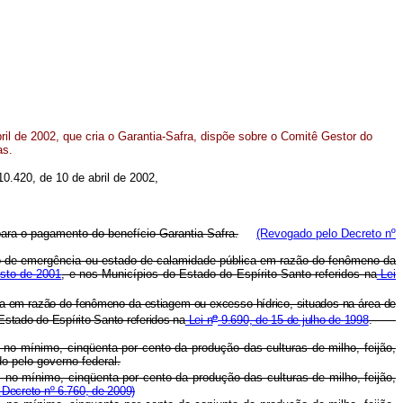
ril de 2002, que cria o Garantia-Safra, dispõe sobre o Comitê Gestor do
as.
0.420, de 10 de abril de 2002,
 para o pagamento do benefício Garantia-Safra.
(Revogado pelo Decreto nº
ação de emergência ou estado de calamidade pública em razão do fenômeno da
osto de 2001
, e nos Municípios do Estado do Espírito Santo referidos na
Lei
afra em razão do fenômeno da estiagem ou excesso hídrico, situados na área de
o
Estado do Espírito Santo referidos na
Lei n
9.690, de 15 de julho de 1998
.
r, no mínimo, cinqüenta por cento da produção das culturas de milho, feijão,
o pelo governo federal.
, no mínimo, cinqüenta por cento da produção das culturas de milho, feijão,
Decreto nº 6.760, de 2009)