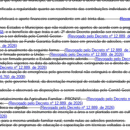
legal que impõe ao Município, ao Estado e à União o dever de efetuarem os 
ficada a regularidade quanto ao recolhimento das contribuições individuais d
fetivará o aporte financeiro correspondente em até trinta dias.
(Revog
nos Estados e Municípios que não realizem os aportes de acordo com a prog
02
, e o benefício de que trata o art. 2º deste Decreto poderão ser revistos
so a ser definida pelo Comitê Gestor.
(Revogado pelo Decreto nº 12.889, d
tribuições ao Fundo Garantia-Safra com base em previsão de adesões, conf
, de 2026)
ar-se-á anualmente da seguinte forma:
(Revogado pelo Decreto nº 12.889, de 
ser firmado perante a União;
(Revogado pelo Decreto nº 12.889, de 2026)
o a ser firmado perante o Estado regularmente aderido.
(Revogado pelo Decre
ndições vigentes na data da adesão do agricultor, extinguindo-se o direito 
Decreto nº 12.889, de 2026)
de situação de emergência pelo governo federal não extinguirá o direito de
6.760, de 2009)
o, pelo governo federal, da decretação municipal de estado de calamidade p
por adesão e observará as disposições a serem estabelecidas pelo Comitê G
de Fortalecimento da Agricultura Familiar - PRONAF;
(Revogado pelo Decreto n
imos;
(Revogado pelo Decreto nº 12.889, de 2026)
ndioca ou algodão.
(Revogado pelo Decreto nº 12.889, de 2026)
devendo constar do instrumento de inscrição a área a ser plantada com as cul
026)
 para a mesma unidade familiar rural, sendo nulas as adesões posteriores.
articipar de programas de educação e capacitação em técnicas voltadas à co