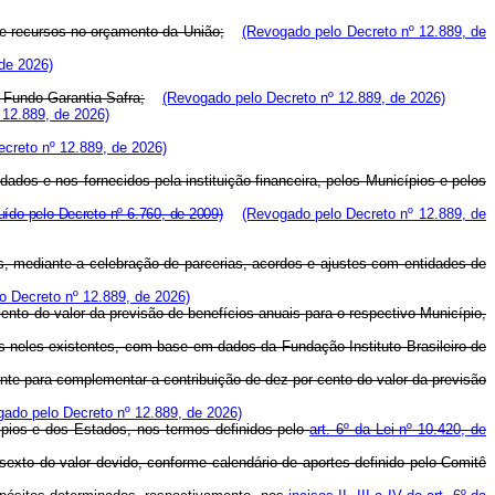
 de recursos no orçamento da União;
(Revogado pelo Decreto nº 12.889, de
de 2026)
 Fundo Garantia-Safra;
(Revogado pelo Decreto nº 12.889, de 2026)
 12.889, de 2026)
creto nº 12.889, de 2026)
dos e nos fornecidos pela instituição financeira, pelos Municípios e pelos
luído pelo Decreto nº 6.760, de 2009)
(Revogado pelo Decreto nº 12.889, de
res, mediante a celebração de parcerias, acordos e ajustes com entidades de
o Decreto nº 12.889, de 2026)
cento do valor da previsão de benefícios anuais para o respectivo Município,
res neles existentes, com base em dados da Fundação Instituto Brasileiro de
ente para complementar a contribuição de dez por cento do valor da previsão
ado pelo Decreto nº 12.889, de 2026)
cípios e dos Estados, nos termos definidos pelo
art. 6º da Lei nº 10.420, de
exto do valor devido, conforme calendário de aportes definido pelo Comitê