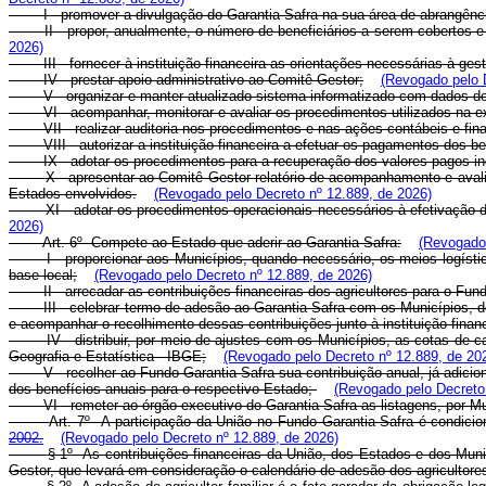
I - promover a divulgação do Garantia-Safra na sua área de abrangênc
II - propor, anualmente, o número de beneficiários a serem cobertos 
2026)
III - fornecer à instituição financeira as orientações necessárias à ge
IV - prestar apoio administrativo ao Comitê Gestor;
(Revogado pelo 
V - organizar e manter atualizado sistema informatizado com dados d
VI - acompanhar, monitorar e avaliar os procedimentos utilizados na 
VII - realizar auditoria nos procedimentos e nas ações contábeis e fin
VIII - autorizar a instituição financeira a efetuar os pagamentos dos b
IX - adotar os procedimentos para a recuperação dos valores pagos i
X - apresentar ao Comitê Gestor relatório de acompanhamento e avali
Estados envolvidos.
(Revogado pelo Decreto nº 12.889, de 2026)
XI - adotar os procedimentos operacionais necessários à efetivaçã
2026)
Art. 6º Compete ao Estado que aderir ao Garantia-Safra:
(Revogado 
I - proporcionar aos Municípios, quando necessário, os meios logísti
base local;
(Revogado pelo Decreto nº 12.889, de 2026)
II - arrecadar as contribuições financeiras dos agricultores para o Fu
III - celebrar termo de adesão ao Garantia-Safra com os Municípios, de
e acompanhar o recolhimento dessas contribuições junto à instituição finan
IV - distribuir, por meio de ajustes com os Municípios, as cotas de 
Geografia e Estatística - IBGE;
(Revogado pelo Decreto nº 12.889, de 20
V - recolher ao Fundo Garantia-Safra sua contribuição anual, já adici
dos benefícios anuais para o respectivo Estado;
(Revogado pelo Decreto
VI - remeter ao órgão executivo do Garantia-Safra as listagens, por M
Art. 7º A participação da União no Fundo Garantia-Safra é condicion
2002.
(Revogado pelo Decreto nº 12.889, de 2026)
§ 1º As contribuições financeiras da União, dos Estados e dos Muni
Gestor, que levará em consideração o calendário de adesão dos agricultore