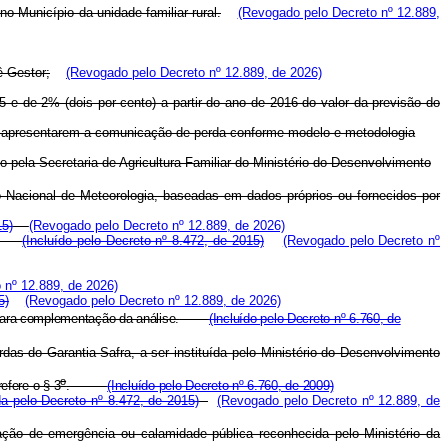
 Município da unidade familiar rural.
(Revogado pelo Decreto nº 12.889,
ê Gestor;
(Revogado pelo Decreto nº 12.889, de 2026)
5 e de 2% (dois por cento) a partir do ano de 2016 do valor da previsão do
fra apresentarem a comunicação de perda conforme modelo e metodologia
pela Secretaria de Agricultura Familiar do Ministério do Desenvolvimento
uto Nacional de Meteorologia, baseadas em dados próprios ou fornecidos por
15)
(Revogado pelo Decreto nº 12.889, de 2026)
ior;
(Incluído pelo Decreto nº 8.472, de 2015)
(Revogado pelo Decreto nº
 nº 12.889, de 2026)
5)
(Revogado pelo Decreto nº 12.889, de 2026)
 para complementação da análise.
(Incluído pelo Decreto nº 6.760, de
s do Garantia-Safra, a ser instituída pelo Ministério do Desenvolvimento
o
efere o § 3
.
(Incluído pelo Decreto nº 6.760, de 2009)
a pelo Decreto nº 8.472, de 2015)
(Revogado pelo Decreto nº 12.889, de
ção de emergência ou calamidade pública reconhecida pelo Ministério da