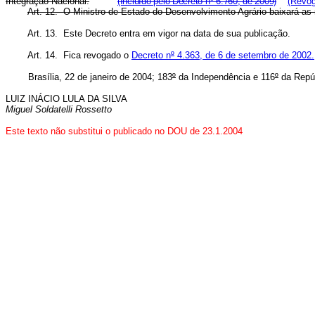
Integração Nacional.
(Incluído pelo Decreto nº 6.760, de 2009)
(Revog
Art. 12. O Ministro de Estado do Desenvolvimento Agrário baixará a
Art. 13. Este Decreto entra em vigor na data de sua publicação.
Art. 14. Fica revogado o
Decreto n
º
4.363, de 6 de setembro de 2002.
Brasília, 22 de janeiro de 2004; 183
º
da Independência e 116
º
da Repúb
LUIZ INÁCIO LULA DA SILVA
Miguel Soldatelli Rossetto
Este texto não substitui o publicado no DOU de 23.1.2004