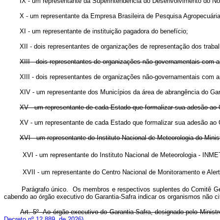
IX - um representante da Superintendência do Desenvolvimento
X - um representante da Empresa Brasileira de Pesquisa Agropecuár
XI - um representante de instituição pagadora do benefício;
XII - dois representantes de organizações de representação dos trabalh
XIII - dois representantes de organizações não-governamentais com
XIII - dois representantes de organizações não-governamentais com 
XIV - um representante dos Municípios da área de abrangência do Gar
XV - um representante de cada Estado que formalizar sua adesão ao G
XV - um representante de cada Estado que formalizar sua adesão
XVI - um representante do Instituto Nacional de Meteorologia do Mi
XVI - um representante do Instituto Nacional de Meteorologia - I
XVII - um representante do Centro Nacional de Monitoramento e Ale
Parágrafo único. Os membros e respectivos suplentes do Comitê Gest
cabendo ao órgão executivo do Garantia-Safra indicar os organismos não c
Art. 5º Ao órgão executivo do Garantia-Safra, designado pelo Ministr
Decreto nº 12.889, de 2026)