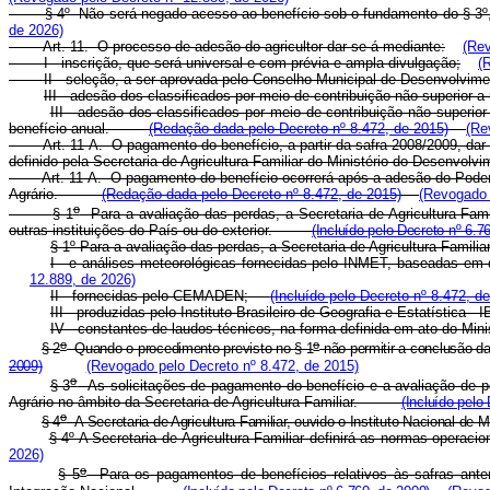
§ 4º Não será negado acesso ao benefício sob o fundamento do § 3º, e
de 2026)
Art. 11. O processo de adesão do agricultor dar-se-á mediante:
(Rev
I - inscrição, que será universal e com prévia e ampla divulgação;
(
II - seleção, a ser aprovada pelo Conselho Municipal de Desenvolviment
III - adesão dos classificados por meio de contribuição não superior a
III - adesão dos classificados por meio de contribuição não superio
benefício anual.
(Redação dada pelo Decreto nº 8.472, de 2015)
(Re
Art. 11-A. O pagamento do benefício, a partir da safra 2008/2009, d
definido pela Secretaria de Agricultura Familiar do Ministério do Desenv
Art. 11-A. O pagamento do benefício ocorrerá após a adesão do Poder 
Agrário.
(Redação dada pelo Decreto nº 8.472, de 2015)
(Revogado 
o
§ 1
Para a avaliação das perdas, a Secretaria de Agricultura Famil
outras instituições do País ou do exterior.
(Incluído pelo Decreto nº 6.7
§ 1º Para a avaliação das perdas, a Secretaria de Agricultura Fam
I - e análises meteorológicas fornecidas pelo INMET, baseadas em 
12.889, de 2026)
II - fornecidas pelo CEMADEN;
(Incluído pelo Decreto nº 8.472, d
III - produzidas pelo Instituto Brasileiro de Geografia e Estatística
IV - constantes de laudos técnicos, na forma definida em ato do M
o
o
§ 2
Quando o procedimento previsto no § 1
não permitir a conclusão da
2009)
(Revogado pelo Decreto nº 8.472, de 2015)
o
§ 3
As solicitações de pagamento do benefício e a avaliação de pe
Agrário no âmbito da Secretaria de Agricultura Familiar.
(Incluído pelo
o
§ 4
A Secretaria de Agricultura Familiar, ouvido o Instituto Nacional de 
§ 4º A Secretaria de Agricultura Familiar definirá as normas op
2026)
o
§ 5
Para os pagamentos de benefícios relativos às safras anter