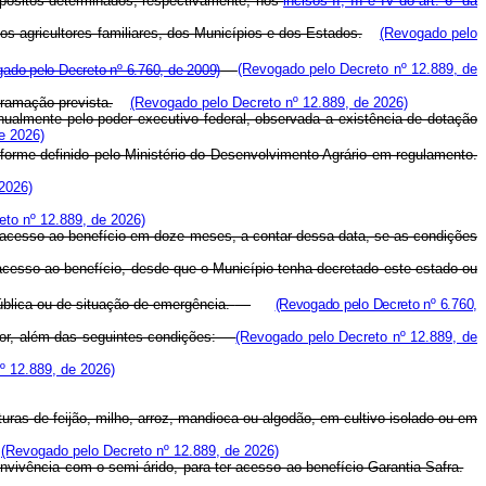
depósitos determinados, respectivamente, nos
incisos II, III e IV do art. 6º da
os agricultores familiares, dos Municípios e dos Estados.
(Revogado pelo
ado pelo Decreto nº 6.760, de 2009)
(Revogado pelo Decreto nº 12.889, de
ramação prevista.
(Revogado pelo Decreto nº 12.889, de 2026)
 anualmente pelo poder executivo federal, observada a existência de dotação
e 2026)
orme definido pelo Ministério do Desenvolvimento Agrário em regulamento.
2026)
to nº 12.889, de 2026)
de acesso ao benefício em doze meses, a contar dessa data, se as condições
 acesso ao benefício, desde que o Município tenha decretado este estado ou
ública ou de situação de emergência.
(Revogado pelo Decreto nº 6.760,
estor, além das seguintes condições:
(Revogado pelo Decreto nº 12.889, de
º 12.889, de 2026)
turas de feijão, milho, arroz, mandioca ou algodão, em cultivo isolado ou em
(Revogado pelo Decreto nº 12.889, de 2026)
nvivência com o semi-árido, para ter acesso ao benefício Garantia-Safra.