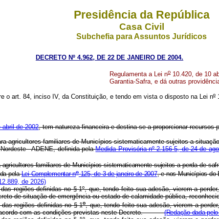
Presidência da República
Casa Civil
Subchefia para Assuntos Jurídicos
DECRETO Nº 4.962, DE 22 DE JANEIRO DE 2004.
o
Regulamenta a Lei n
10.420, de 10 ab
Garantia-Safra, e dá outras providênci
re o art. 84, inciso IV, da Constituição, e tendo em vista o disposto na Lei n
º
1
 abril de 2002
, tem natureza financeira e destina-se a proporcionar recursos
para agricultores familiares de Municípios sistematicamente sujeitos a situ
 Nordeste - ADENE, definida pela
Medida Provisória nº 2.156-5, de 24 de ag
 agricultores familiares de Municípios sistematicamente sujeitos a perda de s
o
ida pela
Lei Complementar n
125, de 3 de janeiro de 2007
, e nos Municípios do 
12.889, de 2026)
s das regiões definidas no § 1º, que, tendo feito sua adesão, vierem a perde
reto de situação de emergência ou estado de calamidade pública, reconhecid
o
 das regiões definidas no § 1
, que, tendo feito sua adesão, vierem a perder
acordo com as condições previstas neste Decreto.
(Redação dada pelo 