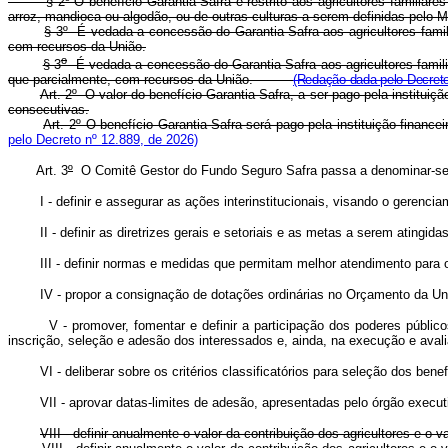
§ 2º O benefício Garantia-Safra é restrito aos agricultores familiar
arroz, mandioca ou algodão, ou de outras culturas a serem definidas pe
§ 3º É vedada a concessão do Garantia-Safra aos agricultores famil
com recursos da União.
o
§ 3
É vedada a concessão do Garantia-Safra aos agricultores famili
que parcialmente, com recursos da União.
(Redação dada pelo Decreto
Art. 2º O valor do benefício Garantia-Safra, a ser pago pela instituiç
consecutivas.
Art. 2º O benefício Garantia-Safra será pago pela instituição fin
pelo Decreto nº 12.889, de 2026)
Art. 3
º
O Comitê Gestor do Fundo Seguro Safra passa a denominar-se Co
I - definir e assegurar as ações interinstitucionais, visando o gerenc
II - definir as diretrizes gerais e setoriais e as metas a serem atingida
III - definir normas e medidas que permitam melhor atendimento para o
IV - propor a consignação de dotações ordinárias no Orçamento da U
V - promover, fomentar e definir a participação dos poderes públ
inscrição, seleção e adesão dos interessados e, ainda, na execução e aval
VI - deliberar sobre os critérios classificatórios para seleção dos benef
VII - aprovar datas-limites de adesão, apresentadas pelo órgão execut
VIII - definir anualmente o valor da contribuição dos agricultores e o v