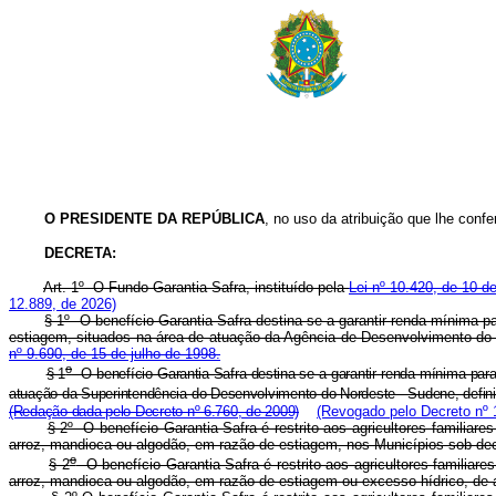
O PRESIDENTE DA REPÚBLICA
, no uso da atribuição que lhe confe
DECRETA:
Art. 1º
O Fundo Garantia-Safra, instituído pela
Lei nº 10.420, de 10 de
12.889, de 2026)
§ 1º O benefício Garantia-Safra destina-se a garantir renda mínima 
estiagem, situados na área de atuação da Agência de Desenvolvimento do
nº 9.690, de 15 de julho de 1998.
o
§ 1
O benefício Garantia-Safra destina-se a garantir renda mínima para
atuação da Superintendência do Desenvolvimento do Nordeste - Sudene, defin
(Redação dada pelo Decreto nº 6.760, de 2009)
(Revogado pelo Decreto nº 
§ 2º O benefício Garantia-Safra é restrito aos agricultores familiare
arroz, mandioca ou algodão, em razão de estiagem, nos Municípios sob dec
o
§ 2
O benefício Garantia-Safra é restrito aos agricultores familiares
arroz, mandioca ou algodão, em razão de estiagem ou excesso hídrico, de 