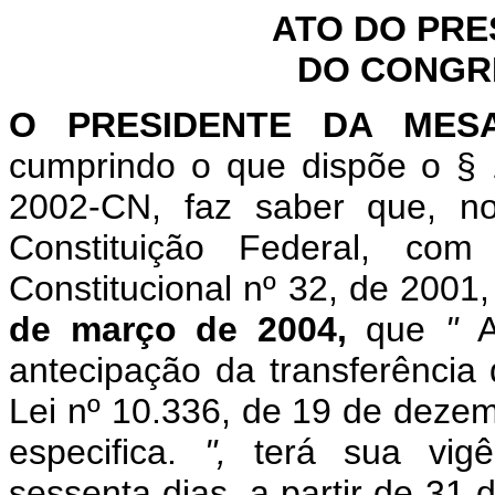
ATO DO PRE
DO CONGR
O PRESIDENTE DA MES
cumprindo o que dispõe o § 
2002-CN, faz saber que, n
Constituição Federal, c
Constitucional nº 32, de 2001
de março de 2004,
que
"
A
antecipação da transferência 
Lei nº
10.336, de 19 de deze
especifica.
",
terá sua vig
sessenta dias, a partir de 31