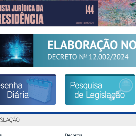
s
Decretos