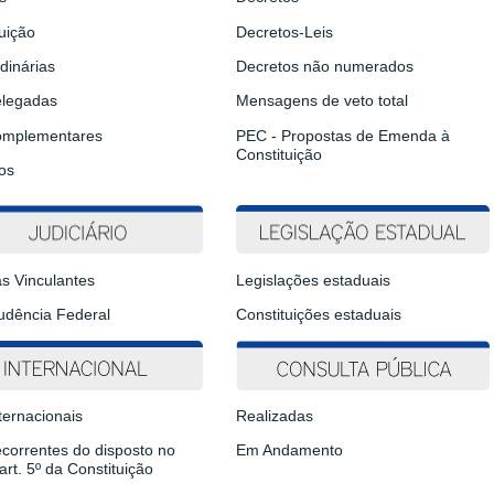
uição
Decretos-Leis
dinárias
Decretos não numerados
elegadas
Mensagens de veto total
omplementares
PEC - Propostas de Emenda à
Constituição
os
s Vinculantes
Legislações estaduais
rudência Federal
Constituições estaduais
ternacionais
Realizadas
ecorrentes do disposto no
Em Andamento
art. 5º da Constituição