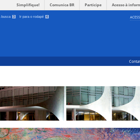
Simplifique!
Comunica BR
Participe
Acesso à infor
 a busca
3
Ir para o rodapé
4
ACESS
Conta