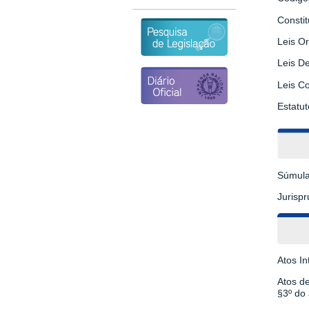
Constit
Leis Or
Leis D
Leis C
Estatut
Súmula
Jurisp
Atos In
Atos d
§3º do 