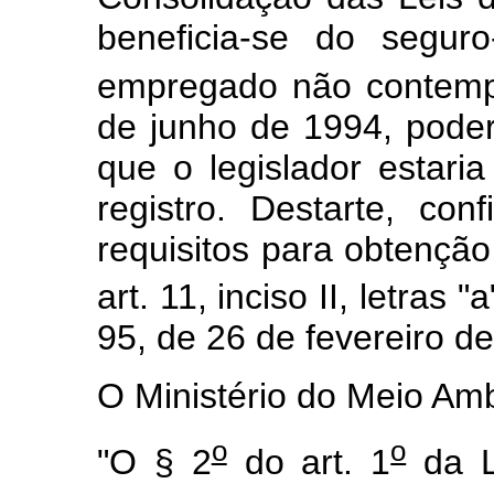
beneficia-se do segur
empregado não contemp
de junho de 1994, poderi
que o legislador estar
registro. Destarte, con
requisitos para obtenção 
art. 11, inciso II, letras
95, de 26 de fevereiro d
O Ministério do Meio Amb
o
o
"O § 2
do art. 1
da L