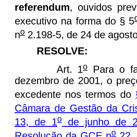
referendum
, ouvidos pre
executivo na forma do § 5
o
n
2.198-5, de 24 de agost
RESOLVE:
o
Art. 1
Para o fa
dezembro de 2001, o preço
excedente nos termos do
Câmara de Gestão da Cris
o
13, de 1
de junho de 
o
Resolução da GCE n
22, 