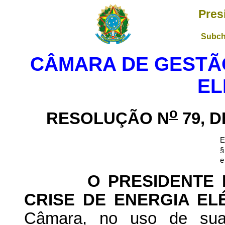
Pres
Subch
CÂMARA DE GESTÃO
EL
o
RESOLUÇÃO N
79, D
E
§
e
O PRESIDENTE DA
CRISE DE ENERGIA EL
Câmara, no uso de suas