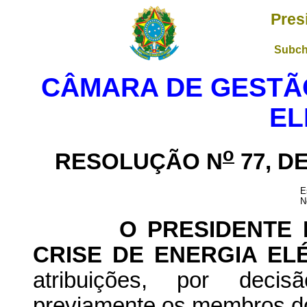
Pres
Subch
CÂMARA DE GESTÃO
EL
o
RESOLUÇÃO N
77, D
E
N
O PRESIDENTE DA
CRISE DE ENERGIA ELÉ
atribuições, por dec
previamente os membros do