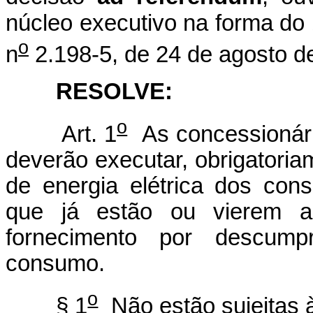
núcleo executivo na forma do 
o
n
2.198-5, de 24 de agosto d
RESOLVE:
o
Art. 1
As concessionária
deverão executar, obrigatori
de energia elétrica dos con
que já estão ou vierem a
fornecimento por descump
consumo.
o
§ 1
Não estão sujeitas 