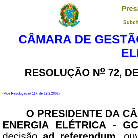
Pres
Subch
CÂMARA DE GESTÃO
EL
o
RESOLUÇÃO N
72, D
(Vide Resolução nº 117, de 19.2.2002)
O PRESIDENTE DA CÂMA
ENERGIA ELÉTRICA - 
decisão
ad referendum
, ou