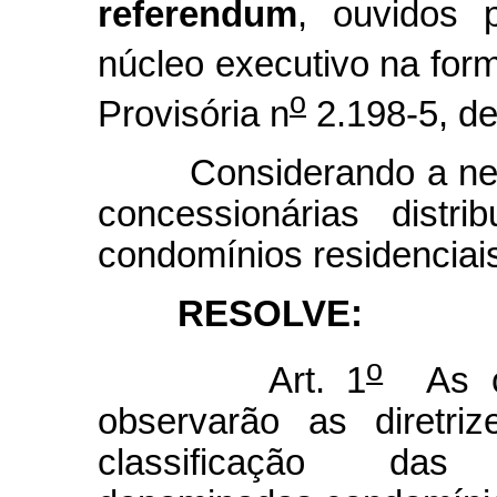
referendum
, ouvidos 
núcleo executivo na for
o
Provisória n
2.198-5, de
Considerando a necess
concessionárias distri
condomínios residenciai
RESOLVE:
o
Art. 1
As con
observarão as diretri
classificação das