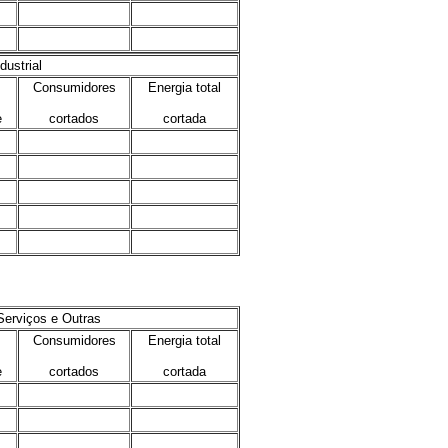
.
.
.
.
dustrial
Consumidores
Energia total
e
cortados
cortada
.
.
.
.
.
.
.
.
.
.
Serviços e Outras
Consumidores
Energia total
e
cortados
cortada
.
.
.
.
.
.