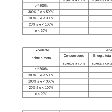
sujeitos a corte
sujeita a cort
e ³ 500%
.
.
300% £ e < 500%
.
.
100% £ e < 300%
.
.
20% £ e < 100%
.
.
e < 20%
.
.
Excedente
Servi
Consumidores
Energia total
sobre a meta
sujeitos a corte
sujeita a cort
e ³ 500%
.
.
300% £ e < 500%
.
.
100% £ e < 300%
.
.
20% £ e < 100%
.
.
e < 20%
.
.