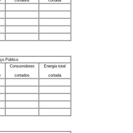
e
cortados
cortada
.
.
.
.
.
.
.
.
.
.
ço Público
Consumidores
Energia total
e
cortados
cortada
.
.
.
.
.
.
.
.
.
.