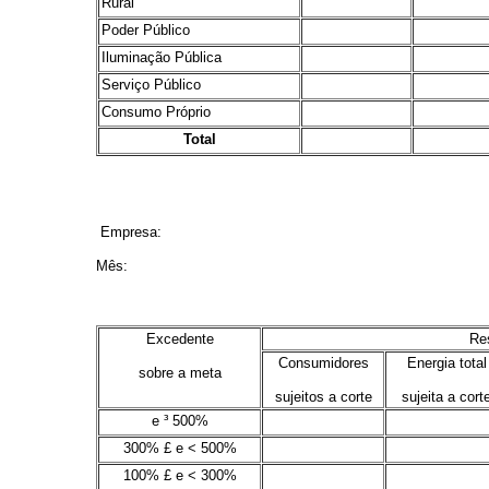
Rural
.
.
Poder Público
.
.
Iluminação Pública
.
.
Serviço Público
.
.
Consumo Próprio
.
.
Total
.
.
Empresa:
Mês:
Excedente
Res
Consumidores
Energia total
sobre a meta
sujeitos a corte
sujeita a cort
e ³ 500%
.
.
300% £ e < 500%
.
.
100% £ e < 300%
.
.