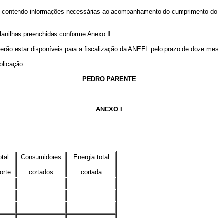
a contendo informações necessárias ao acompanhamento do cumprimento do
anilhas preenchidas conforme Anexo II.
erão estar disponíveis para a fiscalização da ANEEL pelo prazo de doze mes
blicação.
PEDRO PARENTE
ANEXO I
otal
Consumidores
Energia total
corte
cortados
cortada
.
.
.
.
.
.