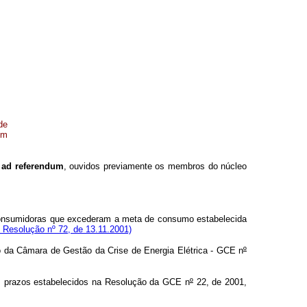
de
om
o
ad referendum
, ouvidos previamente os membros do núcleo
 consumidoras que excederam a meta de consumo estabelecida
e Resolução nº 72, de 13.11.2001)
da Câmara de Gestão da Crise de Energia Elétrica - GCE n
º
s prazos estabelecidos na Resolução da GCE n
º
22, de 2001,