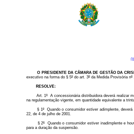
(V
O PRESIDENTE DA CÂMARA DE GESTÃO DA CRISE 
executivo na forma do § 5
º
do art. 3
º
da Medida Provisória n
º
RESOLVE:
Art. 1
º
A concessionária distribuidora deverá realizar
na regulamentação vigente, em quantidade equivalente a trin
§ 1
º
Quando o consumidor estiver adimplente, deverá 
22, de 4 de julho de 2001.
§ 2
º
Quando o consumidor estiver inadimplente e hou
para a duração da suspensão.