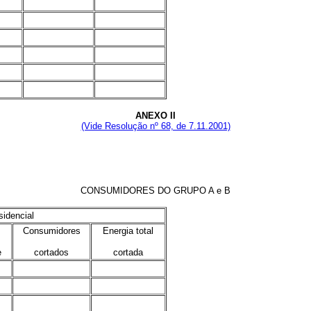
.
.
.
.
.
.
.
.
.
.
.
.
ANEXO II
(Vide Resolução nº 68, de 7.11.2001)
CONSUMIDORES DO GRUPO A e B
idencial
Consumidores
Energia total
e
cortados
cortada
.
.
.
.
.
.