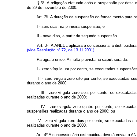
§ 3
º
A religação efetuada após a suspensão por descump
de 29 de novembro de 2000.
Art. 2
º
A duração da suspensão do fornecimento para os 
I - seis dias, na primeira suspensão; e
II - nove dias, a partir da segunda suspensão.
Art. 3
º
A ANEEL aplicará à concessionária distribuidora
(vide Resolução nº 72, de 13.11.2001)
Parágrafo único. A multa prevista no
caput
será de:
I - zero vírgula um por cento, se executadas suspensões e
II - zero vírgula zero oito por cento, se executadas susp
durante o ano de 2000;
III - zero vírgula zero seis por cento, se executadas s
realizadas durante o ano de 2000;
IV - zero vírgula zero quatro por cento, se executadas 
suspensões realizadas durante o ano de 2000; ou
V - zero vírgula zero dois por cento, se executadas suspe
realizadas durante o ano de 2000.
Art. 4
º
A concessionária distribuidora deverá enviar à A