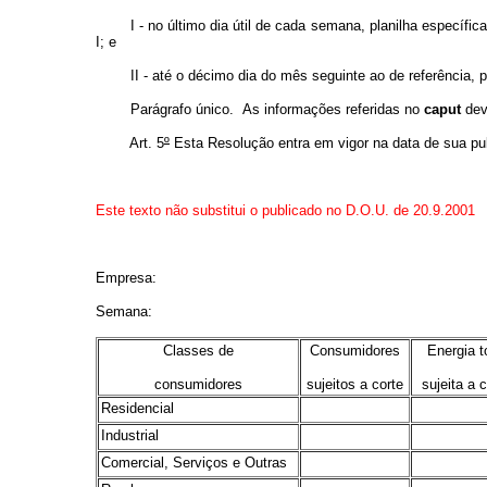
I - no último dia útil de cada semana, planilha específic
I; e
II - até o décimo dia do mês seguinte ao de referência, pl
Parágrafo único. As informações referidas no
caput
dev
Art. 5
º
Esta Resolução entra em vigor na data de sua pu
Este texto não substitui o publicado no D.O.U. de 20.9.2001
Empresa:
Semana:
Classes de
Consumidores
Energia t
consumidores
sujeitos a corte
sujeita a 
Residencial
.
.
Industrial
.
.
Comercial, Serviços e Outras
.
.