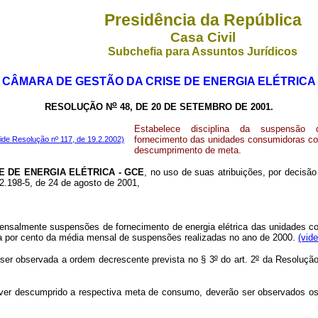
Presidência da República
Casa Civil
Subchefia para Assuntos Jurídicos
CÂMARA DE GESTÃO DA CRISE DE ENERGIA ELÉTRICA
o
RESOLUÇÃO N
48, DE 20 DE SETEMBRO DE 2001.
Estabelece disciplina da suspensão 
fornecimento das unidades consumidoras c
ide Resolução nº 117, de 19.2.2002)
descumprimento de meta.
DE ENERGIA ELÉTRICA - GCE
, no uso de suas atribuições, por decisã
2.198-5, de 24 de agosto de 2001,
 mensalmente suspensões de fornecimento de energia elétrica das unidades
ta por cento da média mensal de suspensões realizadas no ano de 2000.
(vid
ser observada a ordem decrescente prevista no § 3
º
do art. 2
º
da Resolução 
ver descumprido a respectiva meta de consumo, deverão ser observados o