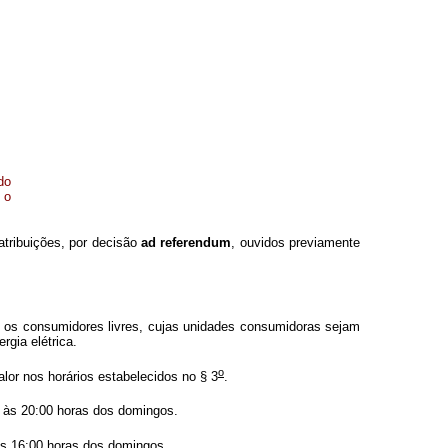
do
 o
tribuições, por decisão
ad referendum
, ouvidos previamente
e os consumidores livres, cujas unidades consumidoras sejam
gia elétrica.
o
alor nos horários estabelecidos no § 3
.
 às 20:00 horas dos domingos.
às 16:00 horas dos domingos.