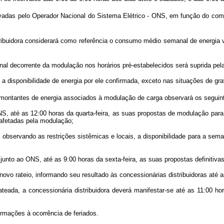
etivadas pelo Operador Nacional do Sistema Elétrico - ONS, em função do c
buidora considerará como referência o consumo médio semanal de energia ve
l decorrente da modulação nos horários pré-estabelecidos será suprida pela
sponibilidade de energia por ele confirmada, exceto nas situações de grav
montantes de energia associados à modulação de carga observará os seguin
, até as 12:00 horas da quarta-feira, as suas propostas de modulação para
afetadas pela modulação;
bservando as restrições sistêmicas e locais, a disponibilidade para a sema
unto ao ONS, até as 9:00 horas da sexta-feira, as suas propostas definitiva
rateio, informando seu resultado às concessionárias distribuidoras até as
a, a concessionária distribuidora deverá manifestar-se até as 11:00 horas
rmações à ocorrência de feriados.