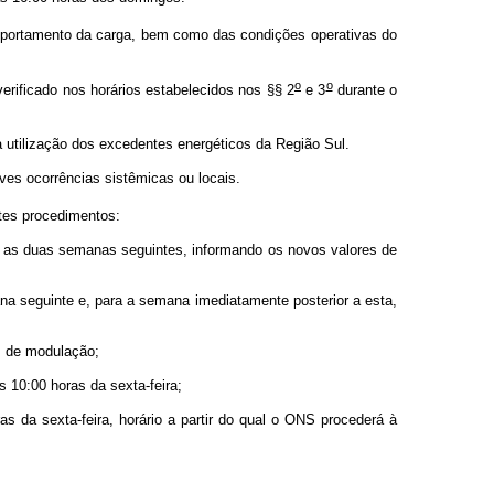
omportamento da carga, bem como das condições operativas do
o
o
rificado nos horários estabelecidos nos §§ 2
e 3
durante o
 utilização dos excedentes energéticos da Região Sul.
es ocorrências sistêmicas ou locais.
tes procedimentos:
 as duas semanas seguintes, informando os novos valores de
na seguinte e, para a semana imediatamente posterior a esta,
s de modulação;
 10:00 horas da sexta-feira;
 da sexta-feira, horário a partir do qual o ONS procederá à