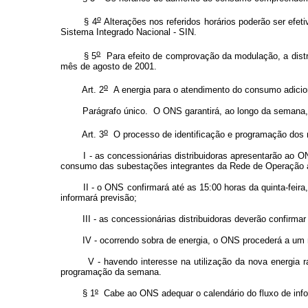
o
§ 4
Alterações nos referidos horários poderão ser ef
Sistema Integrado Nacional - SIN.
o
§ 5
Para efeito de comprovação da modulação, a distri
mês de agosto de 2001.
o
Art. 2
A energia para o atendimento do consumo adiciona
Parágrafo único. O ONS garantirá, ao longo da semana, a di
o
Art. 3
O processo de identificação e programação dos 
I - as concessionárias distribuidoras apresentarão ao ONS
consumo das subestações integrantes da Rede de Operação 
II - o ONS confirmará até as 15:00 horas da quinta-feira, o
informará previsão;
III - as concessionárias distribuidoras deverão confirmar j
IV - ocorrendo sobra de energia, o ONS procederá a um novo 
V - havendo interesse na utilização da nova energia ratead
programação da semana.
§ 1
º
Cabe ao ONS adequar o calendário do fluxo de info