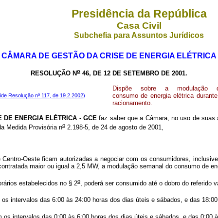
Presidência da República
Casa Civil
Subchefia para Assuntos Jurídicos
CÂMARA DE GESTÃO DA CRISE DE ENERGIA ELÉTRICA
o
RESOLUÇÃO N
46, DE 12 DE SETEMBRO DE 2001.
Dispõe sobre a modulação 
consumo de energia elétrica durante
ide Resolução nº 117, de 19.2.2002)
racionamento.
E ENERGIA ELÉTRICA - GCE
faz saber que a Câmara, no uso de suas a
o
a Medida Provisória n
2.198-5, de 24 de agosto de 2001,
 Centro-Oeste ficam autorizadas a negociar com os consumidores, inclusiv
ontratada maior ou igual a 2,5 MW, a modulação semanal do consumo de ener
o
rários estabelecidos no § 2
, poderá ser consumido até o dobro do referido v
intervalos das 6:00 às 24:00 horas dos dias úteis e sábados, e das 18:00
 intervalos das 0:00 às 6:00 horas dos dias úteis e sábados, e das 0:00 