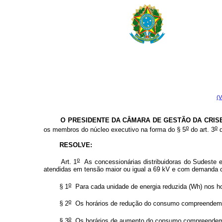
(V
O PRESIDENTE DA CÂMARA DE GESTÃO DA CRISE D
o
o
os membros do núcleo executivo na forma do § 5
do art. 3
d
RESOLVE:
o
Art. 1
As concessionárias distribuidoras do Sudeste e
atendidas em tensão maior ou igual a 69 kV e com demanda c
o
§ 1
Para cada unidade de energia reduzida (Wh) nos ho
o
§ 2
Os horários de redução do consumo compreendem os 
o
§ 3
Os horários de aumento do consumo compreendem os