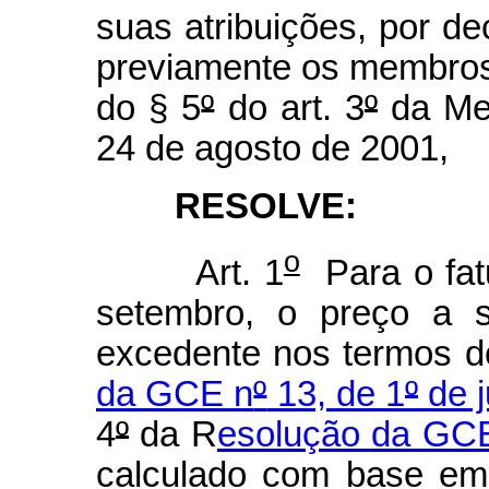
suas atribuições, por d
previamente os membros
do § 5
º
do art. 3
º
da Med
24 de agosto de 2001,
RESOLVE:
o
Art. 1
Para o fat
setembro, o preço a s
excedente nos termos d
da GCE n
º
13, de 1
º
de j
4
º
da R
esolução da GC
calculado com base em