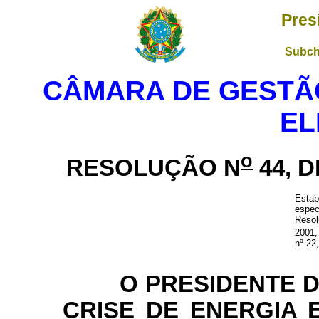
Pres
Subch
CÂMARA DE GESTÃO
EL
o
RESOLUÇÃO N
44, D
Estab
espec
Reso
2001,
n
º
22,
O PRESIDENTE DA
CRISE DE ENERGIA 