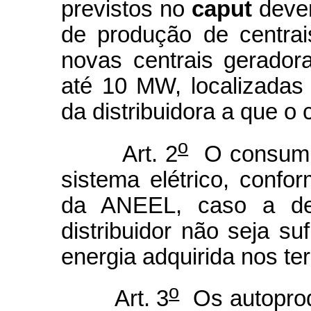
previstos no
caput
deve
de produção de centrai
novas centrais gerador
até 10 MW, localizadas
da distribuidora a que o
o
Art. 2
O consumi
sistema elétrico, confo
da ANEEL, caso a de
distribuidor não seja su
energia adquirida nos t
o
Art. 3
Os autoprod