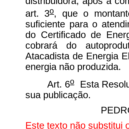
distribuidora, após a c
o
art. 3
, que o montant
suficiente para o atend
do Certificado de Energ
cobrará do autoprod
Atacadista de Energia E
energia não produzida.
o
Art. 6
Esta Resolu
sua publicação.
PEDR
Este texto não substitui