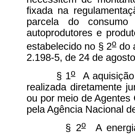
fixada na regulamentaç
parcela do consumo 
autoprodutores e produ
o
estabelecido no § 2
do a
2.198-5, de 24 de agost
o
§ 1
A aquisição
realizada diretamente j
ou por meio de Agentes 
pela Agência Nacional de
o
§ 2
A energi