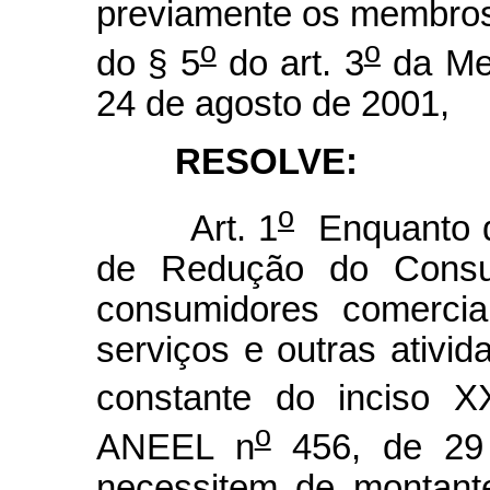
previamente os membros
o
o
do § 5
do art. 3
da Med
24 de agosto de 2001,
RESOLVE:
o
Art. 1
Enquanto 
de Redução do Consum
consumidores comerciai
serviços e outras ativ
constante do inciso XX
o
ANEEL n
456, de 29
necessitem de montant