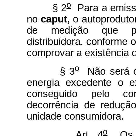
o
§ 2
Para a emiss
no
caput
, o autoproduto
de medição que pe
distribuidora, conforme 
comprovar a existência 
o
§ 3
Não será 
energia excedente o 
conseguido pelo co
decorrência de redução
unidade consumidora.
o
Art. 4
Os au