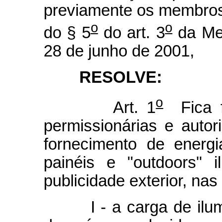
previamente os membros
o
o
do § 5
do art. 3
da Med
28 de junho de 2001,
RESOLVE:
o
Art. 1
Fica fa
permissionárias e autor
fornecimento de energi
painéis e "outdoors" 
publicidade exterior, na
I - a carga de ilumin