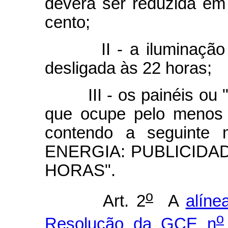
deverá ser reduzida em
cento;
II - a iluminação se
desligada às 22 horas;
III - os painéis ou "o
que ocupe pelo menos 
contendo a seguint
ENERGIA: PUBLICIDAD
HORAS".
o
Art. 2
A
alíne
o
Resolução da GCE n