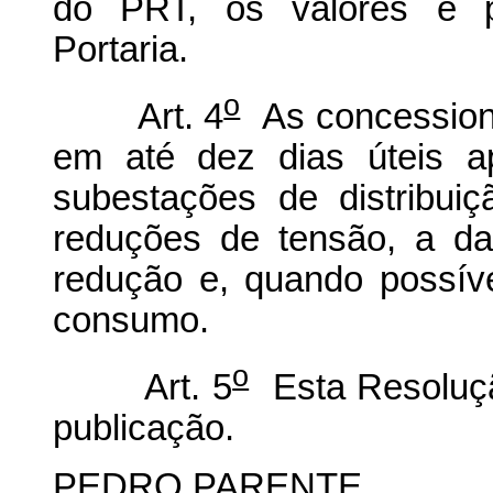
do PRT, os valores e pr
Portaria.
o
Art. 4
As concessioná
em até dez dias úteis a
subestações de distribu
reduções de tensão, a dat
redução e, quando possív
consumo.
o
Art. 5
Esta Resoluçã
publicação.
PEDRO PARENTE