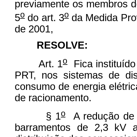
previamente os membros do
o
o
5
do art. 3
da Medida Prov
de 2001,
RESOLVE:
o
Art. 1
Fica instituíd
PRT, nos sistemas de dis
consumo de energia elétric
de racionamento.
o
§ 1
A redução de t
barramentos de 2,3 kV 